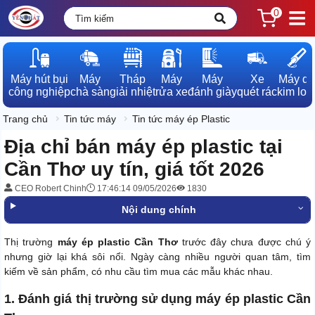
0
Máy hút bụi

Máy

Tháp

Máy

Máy

Xe

Máy dò

công nghiệp
chà sàn
giải nhiệt
rửa xe
đánh giày
quét rác
kim loạ
Trang chủ
Tin tức máy
Tin tức máy ép Plastic
Địa chỉ bán máy ép plastic tại
Cần Thơ uy tín, giá tốt 2026
CEO Robert Chinh
17:46:14 09/05/2026
1830
Nội dung chính
Thị trường
máy ép plastic Cần Thơ
trước đây chưa được chú ý
nhưng giờ lại khá sôi nổi. Ngày càng nhiều người quan tâm, tìm
kiếm về sản phẩm, có nhu cầu tìm mua các mẫu khác nhau.
1. Đánh giá thị trường sử dụng máy ép plastic Cần