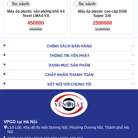
So sánh
So sánh
Máy ép plastic văn phòng khổ A4
Máy ép plastic cao cấp DSB
Texet LMA4-VX
Super 336
450000
2500000
Thiết bị đính kèm đồng hồ báo nhiệt, bạn có thể theo dõi sự biến
950000
3180000
thiên của thông số này thông qua chi tiết nói trên.
Từ đó, chủ động tăng hoặc giảm mức nhiệt để tối ưu hiệu quả ép
CHÍNH SÁCH BÁN HÀNG
plastic cho từng đối tượng cụ thể.
THÔNG TIN YÊN PHÁT
Tích hợp tới 2 tính năng ép nóng và lạnh
DANH MỤC SẢN PHẨM
Không chỉ ép nóng, Laminator 460 còn có khả năng ép lạnh với
CHẤP NHẬN THANH TOÁN
chất lượng không thể xem thường.
KẾT NỐI VỚI CHÚNG TÔI
VPGD tại Hà Nội
L10-L06, Khu đô thị mới Dương Nội, Phường Dương Nội, Thành phố Hà
Nội