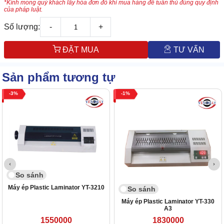
*Kính mong quý khách lấy hóa đơn đỏ khi mua hàng để tuân thủ đúng quy định
của pháp luật.
Số lượng:
-
+
ĐẶT MUA
TƯ VẤN
Sản phẩm tương tự
3
1
So sánh
Máy ép Plastic Laminator YT-3210
So sánh
Máy ép Plastic Laminator YT-330
A3
1550000
1830000