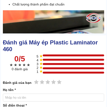
Chất lượng thành phẩm đạt chuẩn
Đánh giá Máy ép Plastic Laminator
460
0/5
5
4
3
2
0 đánh giá
1
1 sao
2 sao
3 sao
4 sao
5 sao
Đánh giá của bạn
Họ tên *
Khi nhìn vào thành phẩm của quá trình ép plastic bằng máy
Laminator 460, đảm bảo bạn sẽ thấy ưng ý.
Số điện thoại *