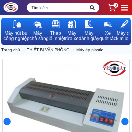
0
Máy hút bụi

Máy

Tháp

Máy

Máy

Xe

Máy dò

công nghiệp
chà sàn
giải nhiệt
rửa xe
đánh giày
quét rác
kim loạ
Trang chủ
THIẾT BỊ VĂN PHÒNG
Máy ép plastic