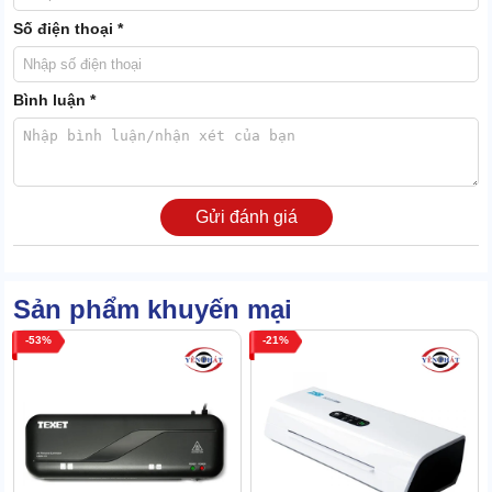
sự giúp sức của thiết bị.
Số điện thoại *
Chịu nhiệt ấn tượng
Phổ chịu nhiệt của Laminator A3 - 330C rất rộng, giới hạn trên
Bình luận *
chạm ngưỡng 180 độ C.
Gửi đánh giá
Sản phẩm khuyến mại
53
21