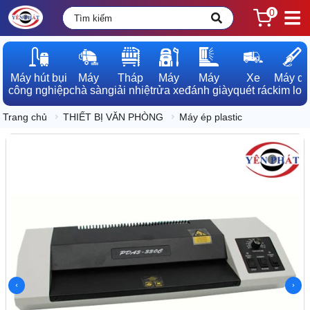
0
Máy hút bụi

Máy

Tháp

Máy

Máy

Xe

Máy dò

công nghiệp
chà sàn
giải nhiệt
rửa xe
đánh giày
quét rác
kim loạ
Trang chủ
THIẾT BỊ VĂN PHÒNG
Máy ép plastic