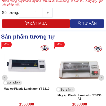
*Kính mong quý khách lấy hóa đơn đỏ khi mua hàng để tuân thủ đúng quy định
của pháp luật.
Số lượng:
-
+
ĐẶT MUA
TƯ VẤN
Sản phẩm tương tự
3
1
So sánh
Máy ép Plastic Laminator YT-3210
So sánh
Máy ép Plastic Laminator YT-330
A3
1550000
1830000