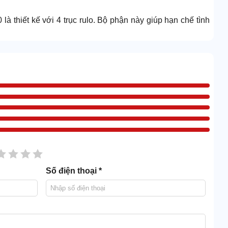
à thiết kế với 4 trục rulo. Bộ phận này giúp hạn chế tình
sao
2 sao
3 sao
4 sao
5 sao
Số điện thoại *