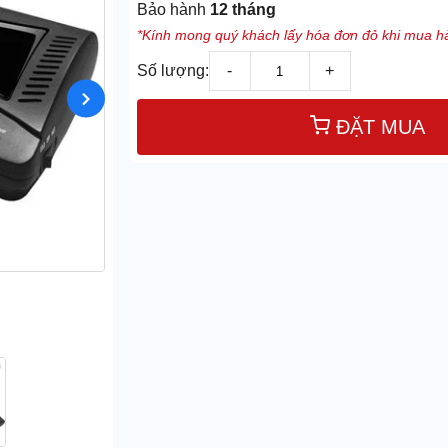
Bảo hành
12 tháng
*Kính mong quý khách lấy hóa đơn đỏ khi mua hà
Số lượng:
-
+
ĐẶT MUA