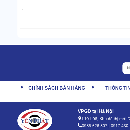
Đặc biệt là khi ép các loại tài liệu mỏng hoặc kích thư
Hệ thống trục rulo giúp giấy di chuyển đều đặn, ép c
không bị nhăn hay rách.
Quá trình ép từ đó diễn ra nhanh chóng, mượt mà hơ
2.2 Chế độ ép nóng/nguội tùy chỉnh đa năng
CHÍNH SÁCH BÁN HÀNG
THÔNG TI
FEG 280 hỗ trợ 2 chế độ ép nóng và ép nguội với nút 
linh hoạt trong các tình huống ép, đảm bảo chất lượng
VPGD tại Hà Nội
Tùy thuộc vào nhu cầu và loại tài liệu cần ép, chỉ c
L10-L06, Khu đô thị mới
0985.626.307 | 0917.430.