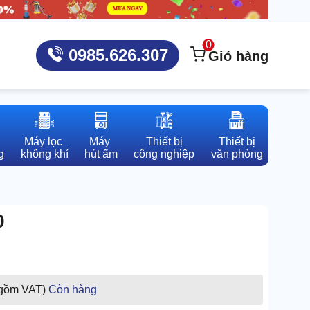
0
0985.626.307
Giỏ hàng
Máy lọc 

Máy 

Thiết bị

Thiết bị

g
không khí
hút ẩm
công nghiệp
văn phòng
0
 gồm VAT)
Còn hàng