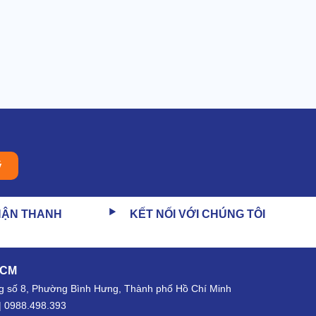
ý
HẬN THANH
KẾT NỐI VỚI CHÚNG TÔI
HCM
 số 8, Phường Bình Hưng, Thành phố Hồ Chí Minh
| 0988.498.393