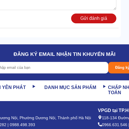
Gửi đánh giá
ớc lớn.
ĐĂNG KÝ EMAIL NHẬN TIN KHUYẾN MÃI
hặt màng nhựa vào tài liệu. Vì thế, bề mặt ép luôn phẳng,
Đăng k
n.
N YÊN PHÁT
DANH MỤC SẢN PHẨM
CHẤP N
TOÁN
chuyển đổi tiện lợi. Việc kết hợp 2 chế độ giúp tăng tính
.
VPGD tại TP.
ần nhấn nút chọn chức năng tương ứng.
 Dương Nội, Phường Dương Nội, Thành phố Hà Nội
118-134 Đường
282 | 0988.498.393
0966.631.546 