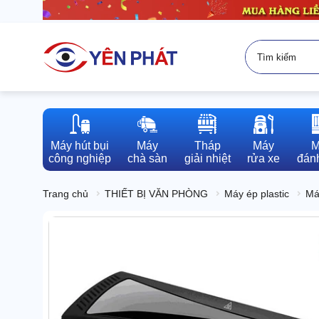
Máy hút bụi

Máy

Tháp

Máy

M
công nghiệp
chà sàn
giải nhiệt
rửa xe
đánh
Trang chủ
THIẾT BỊ VĂN PHÒNG
Máy ép plastic
Má