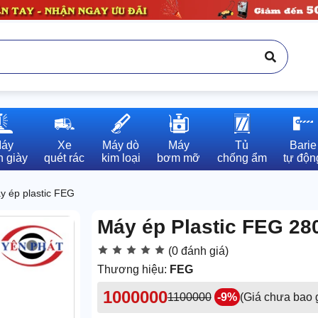
áy

Xe

Máy dò

Máy

Tủ

Barie

 giày
quét rác
kim loại
bơm mỡ
chống ẩm
tự độn
y ép plastic FEG
Máy ép Plastic FEG 28
(0 đánh giá)
Thương hiệu:
FEG
1000000
1100000
-9%
(Giá chưa bao