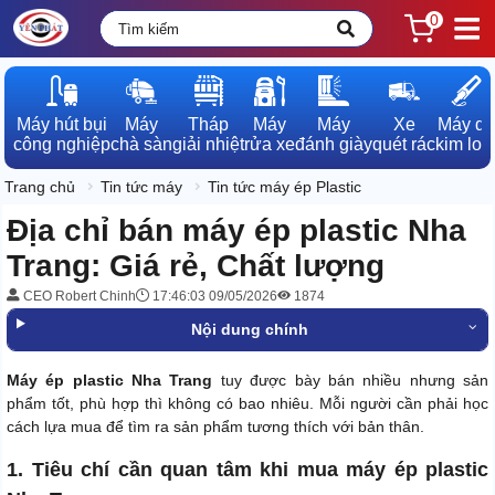
0
Máy hút bụi

Máy

Tháp

Máy

Máy

Xe

Máy dò

công nghiệp
chà sàn
giải nhiệt
rửa xe
đánh giày
quét rác
kim loạ
Trang chủ
Tin tức máy
Tin tức máy ép Plastic
Địa chỉ bán máy ép plastic Nha
Trang: Giá rẻ, Chất lượng
CEO Robert Chinh
17:46:03 09/05/2026
1874
Nội dung chính
Máy ép plastic Nha Trang
tuy được bày bán nhiều nhưng sản
phẩm tốt, phù hợp thì không có bao nhiêu. Mỗi người cần phải học
cách lựa mua để tìm ra sản phẩm tương thích với bản thân.
1. Tiêu chí cần quan tâm khi mua máy ép plastic