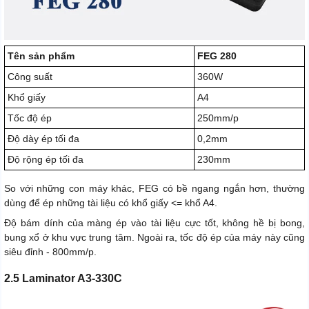
Tên sản phẩm
FEG 280
Công suất
360W
Khổ giấy
A4
Tốc độ ép
250mm/p
Độ dày ép tối đa
0,2mm
Độ rộng ép tối đa
230mm
So với những con máy khác, FEG có bề ngang ngắn hơn, thường
dùng để ép những tài liệu có khổ giấy <= khổ A4.
Độ bám dính của màng ép vào tài liệu cực tốt, không hề bị bong,
bung xổ ở khu vực trung tâm. Ngoài ra, tốc độ ép của máy này cũng
siêu đỉnh - 800mm/p.
2.5 Laminator A3-330C