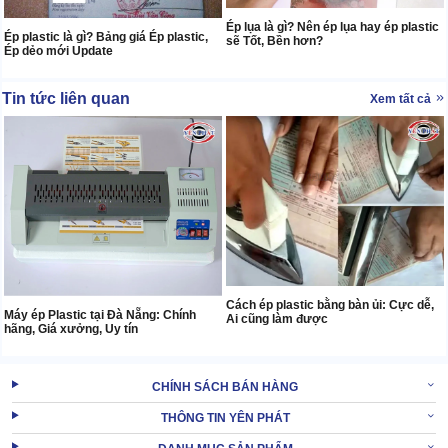
Ép lụa là gì? Nên ép lụa hay ép plastic
Ép plastic là gì? Bảng giá Ép plastic,
sẽ Tốt, Bền hơn?
Ép dẻo mới Update
Tin tức liên quan
Xem tất cả
Cách ép plastic bằng bàn ủi: Cực dễ,
Máy ép Plastic tại Đà Nẵng: Chính
Ai cũng làm được
hãng, Giá xưởng, Uy tín
CHÍNH SÁCH BÁN HÀNG
THÔNG TIN YÊN PHÁT