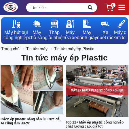
0
Máy hút bụi

Máy

Tháp

Máy

Máy

Xe

Máy dò

công nghiệp
chà sàn
giải nhiệt
rửa xe
đánh giày
quét rác
kim loạ
Trang chủ
Tin tức máy
Tin tức máy ép Plastic
Tin tức máy ép Plastic
Cách ép plastic bằng bàn ủi: Cực dễ,
Top 12+ Máy ép plastic công nghiệp
Ai cũng làm được
chất lượng cao, giá tốt