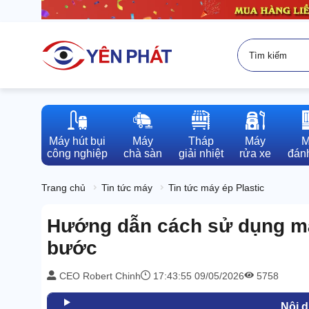
Máy hút bụi

Máy

Tháp

Máy

M
công nghiệp
chà sàn
giải nhiệt
rửa xe
đánh
Trang chủ
Tin tức máy
Tin tức máy ép Plastic
Hướng dẫn cách sử dụng máy
bước
CEO Robert Chinh
17:43:55 09/05/2026
5758
Nội 