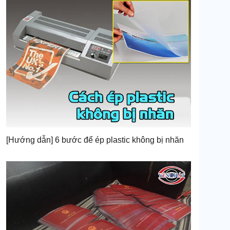
[Hướng dẫn] 6 bước để ép plastic không bị nhăn