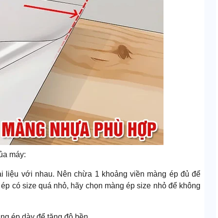
của máy:
i liệu với nhau. Nên chừa 1 khoảng viền màng ép đủ để
n ép có size quá nhỏ, hãy chọn màng ép size nhỏ để không
àng ép dày để tăng độ bền.