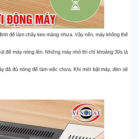
định để làm chảy keo màng nhựa. Vậy nên, máy không thể
phút để máy nóng lên. Những máy nhỏ thì chỉ khoảng 30s là
áy đã đủ nóng để làm việc chưa. Khi mới bật máy, đèn sẽ