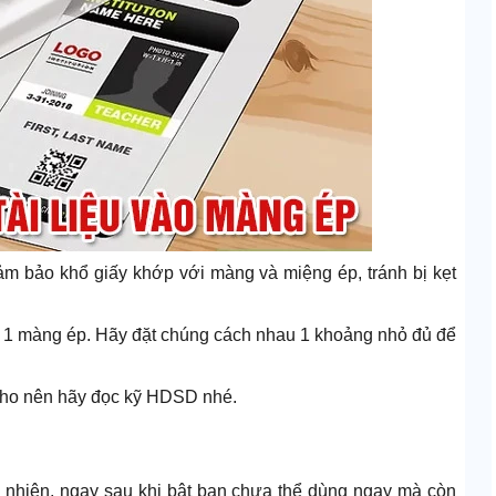
 Đảm bảo khổ giấy khớp với màng và miệng ép, tránh bị kẹt
ng 1 màng ép. Hãy đặt chúng cách nhau 1 khoảng nhỏ đủ để
 cho nên hãy đọc kỹ HDSD nhé.
y nhiên, ngay sau khi bật bạn chưa thể dùng ngay mà còn