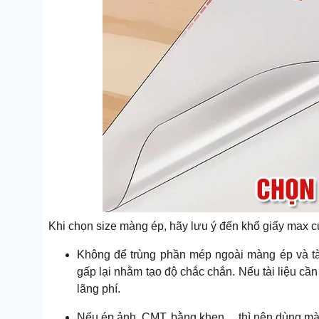
Khi chọn size màng ép, hãy lưu ý đến khổ giấy max 
Không để trùng phần mép ngoài màng ép và tà
gấp lại nhằm tạo độ chắc chắn. Nếu tài liệu cầ
lãng phí.
Nếu ép ảnh, CMT, bằng khen,... thì nên dùng m