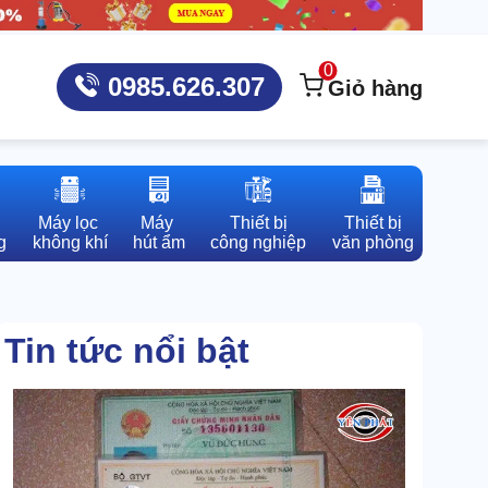
0
0985.626.307
Giỏ hàng
Máy lọc 

Máy 

Thiết bị

Thiết bị

g
không khí
hút ẩm
công nghiệp
văn phòng
Tin tức nổi bật