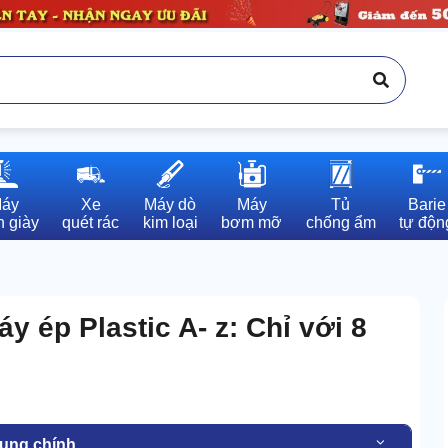
áy

Xe

Máy dò

Máy

Tủ

Barie

 giày
quét rác
kim loại
bơm mỡ
chống ẩm
tự độn
 ép Plastic A- z: Chỉ với 8
dung chính