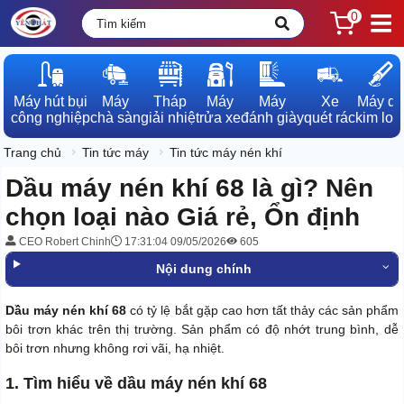
0
Máy hút bụi

Máy

Tháp

Máy

Máy

Xe

Máy dò

công nghiệp
chà sàn
giải nhiệt
rửa xe
đánh giày
quét rác
kim loạ
Trang chủ
Tin tức máy
Tin tức máy nén khí
Dầu máy nén khí 68 là gì? Nên
chọn loại nào Giá rẻ, Ổn định
CEO Robert Chinh
17:31:04 09/05/2026
605
Nội dung chính
Dầu máy nén khí 68
có tỷ lệ bắt gặp cao hơn tất thảy các sản phẩm
bôi trơn khác trên thị trường. Sản phẩm có độ nhớt trung bình, dễ
bôi trơn nhưng không rơi vãi, hạ nhiệt.
1. Tìm hiểu về dầu máy nén khí 68