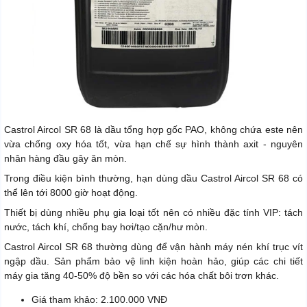
Castrol Aircol SR 68 là dầu tổng hợp gốc PAO, không chứa este nên
vừa chống oxy hóa tốt, vừa hạn chế sự hình thành axit - nguyên
nhân hàng đầu gây ăn mòn.
Trong điều kiện bình thường, hạn dùng dầu Castrol Aircol SR 68 có
thể lên tới 8000 giờ hoạt động.
Thiết bị dùng nhiều phụ gia loại tốt nên có nhiều đặc tính VIP: tách
nước, tách khí, chống bay hơi/tạo cặn/hư mòn.
Castrol Aircol SR 68 thường dùng để vận hành máy nén khí trục vít
ngập dầu. Sản phẩm bảo vệ linh kiện hoàn hảo, giúp các chi tiết
máy gia tăng 40-50% độ bền so với các hóa chất bôi trơn khác.
Giá tham khảo: 2.100.000 VNĐ