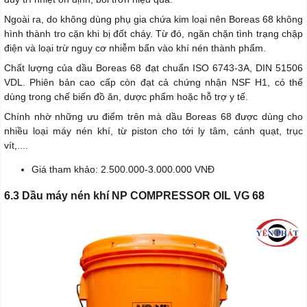
Ngoài ra, do không dùng phụ gia chứa kim loại nên Boreas 68 không
hình thành tro cặn khi bị đốt cháy. Từ đó, ngăn chặn tình trạng chập
điện và loại trừ nguy cơ nhiễm bẩn vào khí nén thành phẩm.
Chất lượng của dầu Boreas 68 đạt chuẩn ISO 6743-3A, DIN 51506
VDL. Phiên bản cao cấp còn đạt cả chứng nhận NSF H1, có thể
dùng trong chế biến đồ ăn, dược phẩm hoặc hỗ trợ y tế.
Chính nhờ những ưu điểm trên mà dầu Boreas 68 được dùng cho
nhiều loại máy nén khí, từ piston cho tới ly tâm, cánh quạt, trục
vít,....
Giá tham khảo: 2.500.000-3.000.000 VNĐ
6.3 Dầu máy nén khí NP COMPRESSOR OIL VG 68