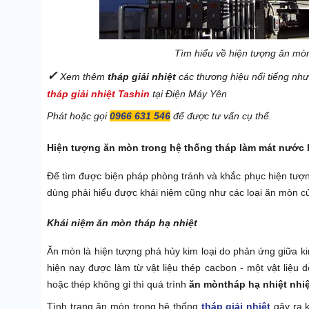
Tìm hiểu về hiện tượng ăn mòn
✓
Xem thêm
tháp giải nhiệt
các thương hiệu nổi tiếng nh
tháp giải nhiệt Tashin
tại Điện Máy Yên
Phát hoặc gọi
0966 631 546
để được tư vấn cụ thể.
Hiện tượng ăn mòn trong hệ thống tháp làm mát nước l
Để tìm được biện pháp phòng tránh và khắc phục hiện tư
dùng phải hiểu được khái niệm cũng như các loại ăn mòn c
Khái niệm ăn mòn tháp hạ nhiệt
Ăn mòn là hiện tượng phá hủy kim loại do phản ứng giữa k
hiện nay được làm từ vật liệu thép cacbon - một vật liệu
hoặc thép không gỉ thì quá trình
ăn mòn
tháp hạ nhiệt nhi
Tình trạng ăn mòn trong hệ thống
tháp giải nhiệt
gây ra k