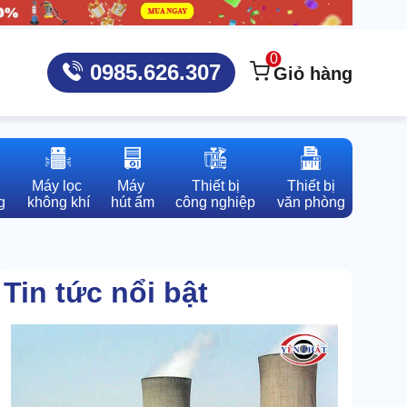
0
0985.626.307
Giỏ hàng
Máy lọc 

Máy 

Thiết bị

Thiết bị

g
không khí
hút ẩm
công nghiệp
văn phòng
Tin tức nổi bật