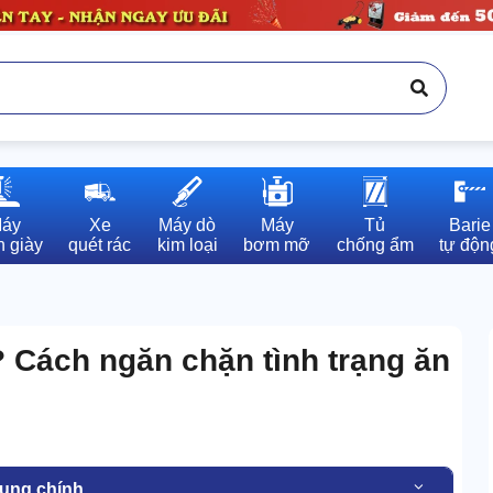
áy

Xe

Máy dò

Máy

Tủ

Barie

 giày
quét rác
kim loại
bơm mỡ
chống ẩm
tự độn
ì? Cách ngăn chặn tình trạng ăn
dung chính