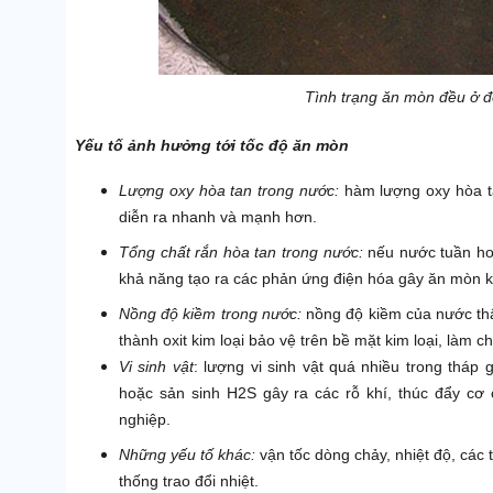
Tình trạng ăn mòn đều ở đ
Yếu tố ảnh hưởng tới tốc độ ăn mòn
Lượng oxy hòa tan trong nước:
hàm lượng oxy hòa ta
diễn ra nhanh và mạnh hơn.
Tổng chất rắn hòa tan trong nước:
nếu nước tuần hoà
khả năng tạo ra các phản ứng điện hóa gây ăn mòn ki
Nồng độ kiềm trong nước:
nồng độ kiềm của nước thấ
thành oxit kim loại bảo vệ trên bề mặt kim loại, làm 
Vi sinh vật
: lượng vi sinh vật quá nhiều trong tháp
hoặc sản sinh H2S gây ra các rỗ khí, thúc đẩy cơ 
nghiệp.
Những yếu tố khác:
vận tốc dòng chảy, nhiệt độ, các 
thống trao đổi nhiệt.