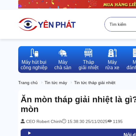
Máy hút bụi

Máy

Tháp

Máy

M
công nghiệp
chà sàn
giải nhiệt
rửa xe
đánh
Trang chủ
Tin tức máy
Tin tức tháp giải nhiệt
Ăn mòn tháp giải nhiệt là g
mòn
CEO Robert Chinh
15:38:30 25/11/2025
1195
Nội 