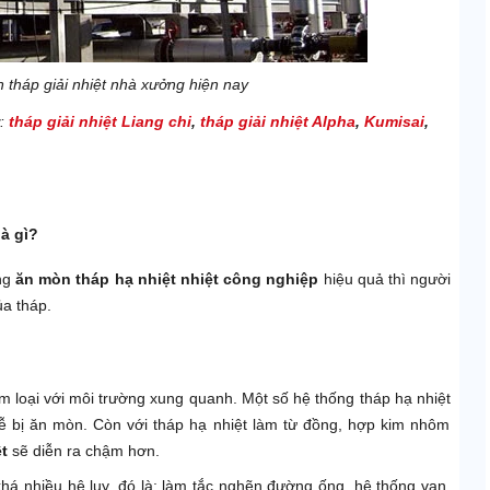
 tháp giải nhiệt nhà xưởng hiện nay
ư:
tháp giải nhiệt Liang chi
,
tháp giải nhiệt Alpha
,
Kumisai
,
à gì?
ợng
ăn mòn
tháp hạ nhiệt nhiệt công nghiệp
hiệu quả thì người
ủa tháp.
im loại với môi trường xung quanh. Một số
hệ thống tháp hạ nhiệt
 dễ bị ăn mòn. Còn với tháp hạ nhiệt làm từ đồng, hợp kim nhôm
ệt
sẽ diễn ra chậm hơn.
há nhiều hệ lụy, đó là: làm tắc nghẽn đường ống, hệ thống van,