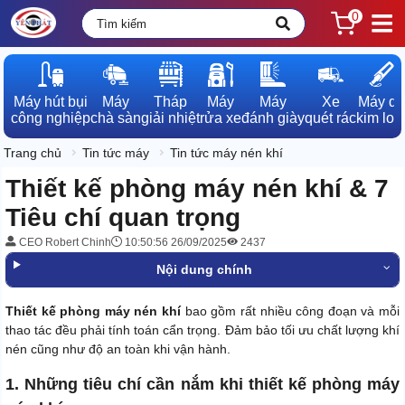
0
Máy hút bụi

Máy

Tháp

Máy

Máy

Xe

Máy dò

công nghiệp
chà sàn
giải nhiệt
rửa xe
đánh giày
quét rác
kim loạ
Trang chủ
Tin tức máy
Tin tức máy nén khí
Thiết kế phòng máy nén khí & 7
Tiêu chí quan trọng
CEO Robert Chinh
10:50:56 26/09/2025
2437
Nội dung chính
Thiết kế phòng máy nén khí
bao gồm rất nhiều công đoạn và mỗi
thao tác đều phải tính toán cẩn trọng. Đảm bảo tối ưu chất lượng khí
nén cũng như độ an toàn khi vận hành.
1. Những tiêu chí cần nắm khi thiết kế phòng máy