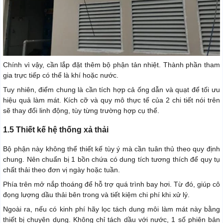
Chính vì vậy, cần lắp đặt thêm bộ phận tản nhiệt. Thành phần tham
gia trực tiếp có thể là khí hoặc nước.
Tuy nhiên, điểm chung là cần tích hợp cả ống dẫn và quạt để tối ưu
hiệu quả làm mát. Kích cỡ và quy mô thực tế của 2 chi tiết nói trên
sẽ thay đổi linh động, tùy từng trường hợp cụ thể.
1.5 Thiết kế hệ thống xả thải
Bộ phận này không thể thiết kế tùy ý mà cần tuân thủ theo quy định
chung. Nên chuẩn bị 1 bồn chứa có dung tích tương thích để quy tụ
chất thải theo đơn vị ngày hoặc tuần.
Phía trên mở nắp thoáng để hỗ trợ quá trình bay hơi. Từ đó, giúp cô
đọng lượng dầu thải bên trong và tiết kiệm chi phí khi xử lý.
Ngoài ra, nếu có kinh phí hãy lọc tách dung môi làm mát này bằng
thiết bị chuyên dụng. Không chỉ tách dầu với nước, 1 số phiên bản