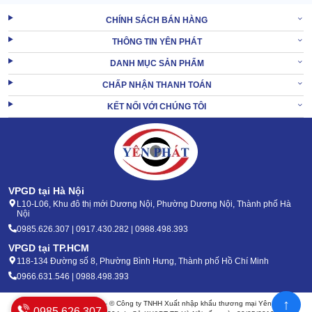
CHÍNH SÁCH BÁN HÀNG
THÔNG TIN YÊN PHÁT
DANH MỤC SẢN PHẨM
CHẤP NHẬN THANH TOÁN
KẾT NỐI VỚI CHÚNG TÔI
VPGD tại Hà Nội
L10-L06, Khu đô thị mới Dương Nội, Phường Dương Nội, Thành phố Hà
Nội
0985.626.307 | 0917.430.282 | 0988.498.393
VPGD tại TP.HCM
118-134 Đường số 8, Phường Bình Hưng, Thành phố Hồ Chí Minh
0966.631.546 | 0988.498.393
↑
Bản quyền 2020 - 2026 – © Công ty TNHH Xuất nhập khẩu thương mại Yên Phát
0985.626.307