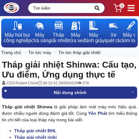
0
Máy hút bụi

Máy

Tháp

Máy

Máy

Xe

Máy dò

công nghiệp
chà sàn
giải nhiệt
rửa xe
đánh giày
quét rác
kim loạ
Trang chủ
Tin tức máy
Tin tức tháp giải nhiệt
Tháp giải nhiệt Shinwa: Cấu tạo,
Ưu điểm, Ứng dụng thực tế
CEO Robert Chinh
08:32:42 26/09/2025
578
Nội dung chính
Tháp giải nhiệt Shinwa
là giải pháp làm mát máy móc hiệu quả,
được nhiều người dùng đánh giá tốt. Cùng
Yên Phát
tìm hiểu thông
tin chi tiết của loại tháp này trong bài viết.
Tháp giải nhiệt BHL
Tháp giải nhiệt rinki