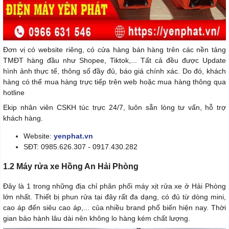
Đơn vị có website riêng, có cửa hàng bán hàng trên các nền tảng
TMĐT hàng đầu như Shopee, Tiktok,... Tất cả đều được Update
hình ảnh thực tế, thông số đầy đủ, báo giá chính xác. Do đó, khách
hàng có thể mua hàng trực tiếp trên web hoặc mua hàng thông qua
hotline
Ekip nhân viên CSKH túc trực 24/7, luôn sẵn lòng tư vấn, hỗ trợ
khách hàng.
Website:
yenphat.vn
SĐT: 0985.626.307 - 0917.430.282
1.2 Máy rửa xe Hồng An Hải Phòng
Đây là 1 trong những địa chỉ phân phối máy xịt rửa xe ở Hải Phòng
lớn nhất. Thiết bị phun rửa tại đây rất đa dạng, có đủ từ dòng mini,
cao áp đến siêu cao áp,... của nhiều brand phổ biến hiện nay. Thời
gian bảo hành lâu dài nên không lo hàng kém chất lượng.