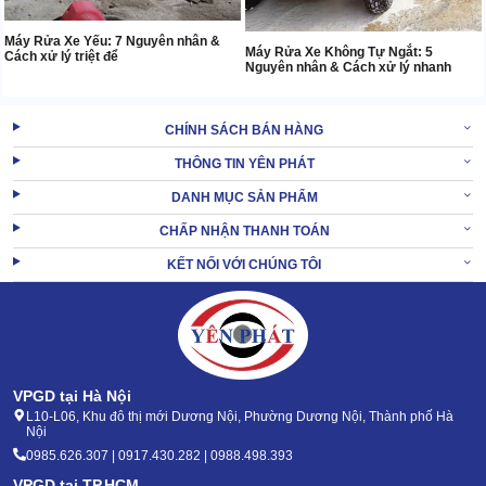
Máy Rửa Xe Yếu: 7 Nguyên nhân &
Máy Rửa Xe Không Tự Ngắt: 5
Cách xử lý triệt để
Nguyên nhân & Cách xử lý nhanh
CHÍNH SÁCH BÁN HÀNG
THÔNG TIN YÊN PHÁT
DANH MỤC SẢN PHẨM
CHẤP NHẬN THANH TOÁN
KẾT NỐI VỚI CHÚNG TÔI
VPGD tại Hà Nội
L10-L06, Khu đô thị mới Dương Nội, Phường Dương Nội, Thành phố Hà
Nội
0985.626.307 | 0917.430.282 | 0988.498.393
VPGD tại TP.HCM