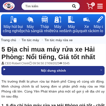
0
Máy hút bụi

Máy

Tháp

Máy

Máy

Xe

Máy dò

công nghiệp
chà sàn
giải nhiệt
rửa xe
đánh giày
quét rác
kim loạ
Trang chủ
Tin tức máy
Tin tức máy rửa xe
5 Địa chỉ mua máy rửa xe Hải
Phòng: Nổi tiếng, Giá tốt nhất
CEO Robert Chinh
09:56:50 27/09/2025
5545
Nội dung chính
Thị trường thiết bị phun rửa tại thành phố Cảng vô cùng sôi động.
Minh chứng chính là số lượng đơn vị phân phối máy rửa xe Hải
Phòng rất lớn. Cùng Yên Phát khám phá một số gợi ý về địa chỉ uy
tín sau đây.
1. 5 địa chỉ bán máy rửa xe Hải Phòng giá tốt - chất