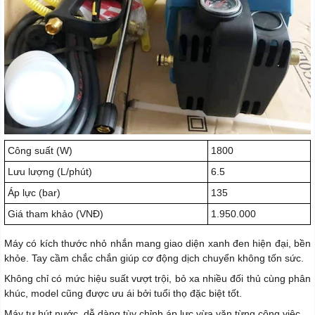
Công suất (W)
1800
Lưu lượng (L/phút)
6.5
Áp lực (bar)
135
Giá tham khảo (VNĐ)
1.950.000
Máy có kích thước nhỏ nhắn mang giao diện xanh đen hiện đại, bền
khỏe. Tay cầm chắc chắn giúp cơ động dịch chuyển không tốn sức.
Không chỉ có mức hiệu suất vượt trội, bỏ xa nhiều đối thủ cùng phân
khúc, model cũng được ưu ái bởi tuổi thọ đặc biệt tốt.
Máy tự hút nước, dễ dàng tùy chỉnh áp lực vừa vặn từng công việc.