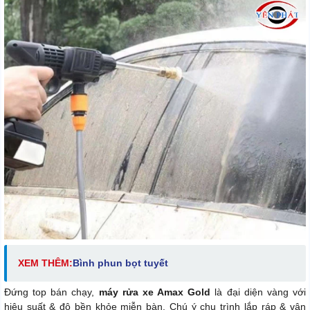
XEM THÊM:
Bình phun bọt tuyết
Đứng top bán chạy,
máy rửa xe Amax Gold
là đại diện vàng với
hiệu suất & độ bền khỏe miễn bàn. Chú ý chu trình lắp ráp & vận