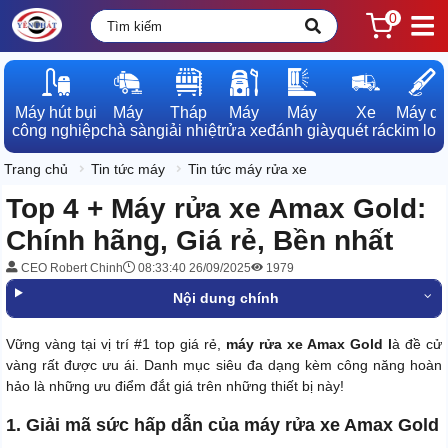
0
Máy hút bụi

Máy

Tháp

Máy

Máy

Xe

Máy dò

công nghiệp
chà sàn
giải nhiệt
rửa xe
đánh giày
quét rác
kim loạ
Trang chủ
Tin tức máy
Tin tức máy rửa xe
Top 4 + Máy rửa xe Amax Gold:
Chính hãng, Giá rẻ, Bền nhất
CEO Robert Chinh
08:33:40 26/09/2025
1979
Nội dung chính
Vững vàng tại vị trí #1 top giá rẻ,
máy rửa xe Amax Gold l
à đề cử
vàng rất được ưu ái. Danh mục siêu đa dạng kèm công năng hoàn
hảo là những ưu điểm đắt giá trên những thiết bị này!
1. Giải mã sức hấp dẫn của máy rửa xe Amax Gold