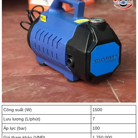
Công suất (W)
1500
Lưu lượng (L/phút)
7
Áp lực (bar)
100
Giá tham khảo (VNĐ)
1.750.000