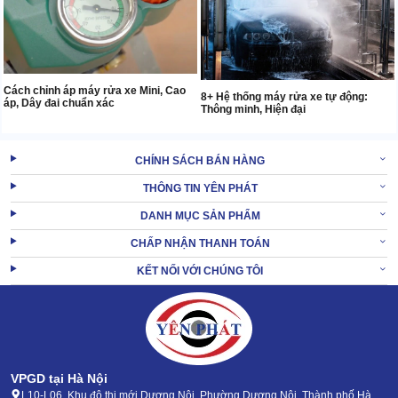
Cách chỉnh áp máy rửa xe Mini, Cao
8+ Hệ thống máy rửa xe tự động:
áp, Dây đai chuẩn xác
Thông minh, Hiện đại
CHÍNH SÁCH BÁN HÀNG
THÔNG TIN YÊN PHÁT
DANH MỤC SẢN PHẨM
CHẤP NHẬN THANH TOÁN
KẾT NỐI VỚI CHÚNG TÔI
VPGD tại Hà Nội
L10-L06, Khu đô thị mới Dương Nội, Phường Dương Nội, Thành phố Hà