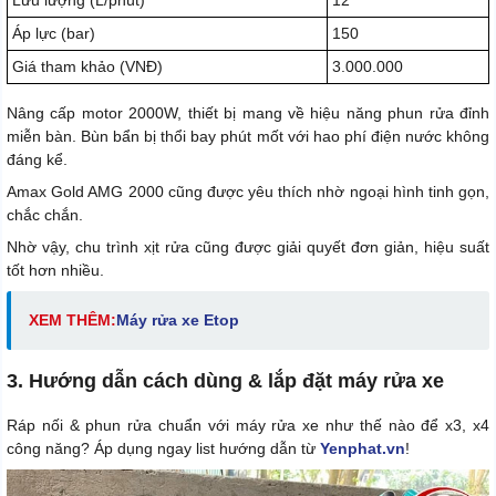
Lưu lượng (L/phút)
12
Áp lực (bar)
150
Giá tham khảo (VNĐ)
3.000.000
Nâng cấp motor 2000W, thiết bị mang về hiệu năng phun rửa đỉnh
miễn bàn. Bùn bẩn bị thổi bay phút mốt với hao phí điện nước không
đáng kể.
Amax Gold AMG 2000 cũng được yêu thích nhờ ngoại hình tinh gọn,
chắc chắn.
Nhờ vậy, chu trình xịt rửa cũng được giải quyết đơn giản, hiệu suất
tốt hơn nhiều.
XEM THÊM:
Máy rửa xe Etop
3. Hướng dẫn cách dùng & lắp đặt máy rửa xe
Ráp nối & phun rửa chuẩn với máy rửa xe như thế nào để x3, x4
công năng? Áp dụng ngay list hướng dẫn từ
Yenphat.vn
!