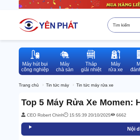
Máy hút bụi

Máy

Tháp

Máy

M
công nghiệp
chà sàn
giải nhiệt
rửa xe
đánh
Trang chủ
Tin tức máy
Tin tức máy rửa xe
Top 5 Máy Rửa Xe Momen: H
CEO Robert Chinh
15:55:39 20/10/2025
6662
Nội 