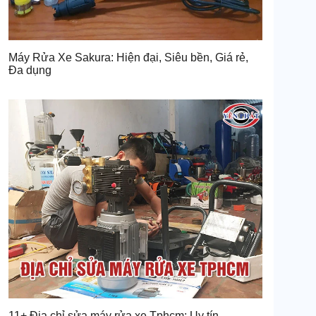
Máy Rửa Xe Sakura: Hiện đại, Siêu bền, Giá rẻ,
Đa dụng
11+ Địa chỉ sửa máy rửa xe Tphcm: Uy tín,