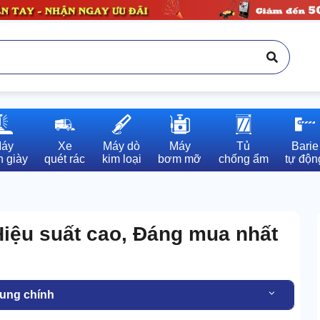
áy

Xe

Máy dò

Máy

Tủ

Barie

 giày
quét rác
kim loại
bơm mỡ
chống ẩm
tự độn
iệu suất cao, Đáng mua nhất
dung chính