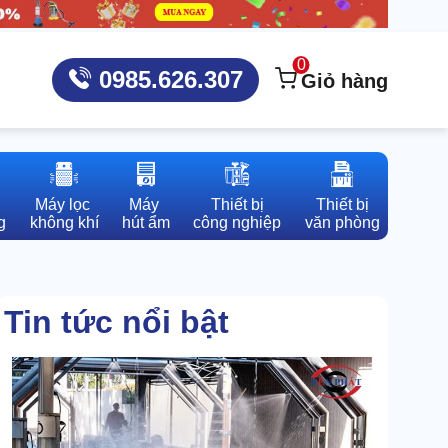
0
0985.626.307
Giỏ hàng
Máy lọc 

Máy 

Thiết bị

Thiết bị

g
không khí
hút ẩm
công nghiệp
văn phòng
Tin tức nổi bật