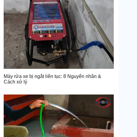
Máy rửa xe bị ngắt liên tục: 8 Nguyên nhân &
Cách xử lý