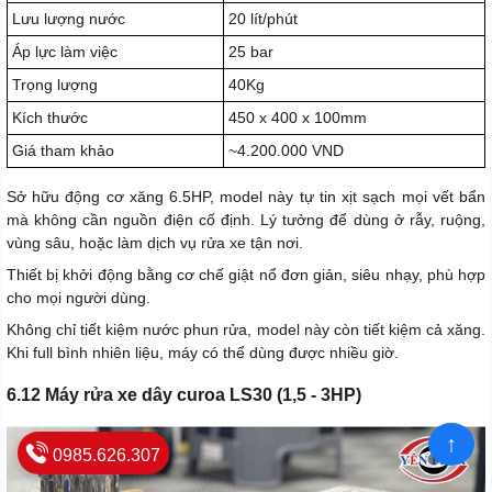
Lưu lượng nước
20 lít/phút
Áp lực làm việc
25 bar
Trọng lượng
40Kg
Kích thước
450 x 400 x 100mm
Giá tham khảo
~4.200.000 VND
Sở hữu động cơ xăng 6.5HP, model này tự tin xịt sạch mọi vết bẩn
mà không cần nguồn điện cố định. Lý tưởng để dùng ở rẫy, ruộng,
vùng sâu, hoặc làm dịch vụ rửa xe tận nơi.
Thiết bị khởi động bằng cơ chế giật nổ đơn giản, siêu nhạy, phù hợp
cho mọi người dùng.
Không chỉ tiết kiệm nước phun rửa, model này còn tiết kiệm cả xăng.
Khi full bình nhiên liệu, máy có thể dùng được nhiều giờ.
6.12 Máy rửa xe dây curoa LS30 (1,5 - 3HP)
↑
0985.626.307