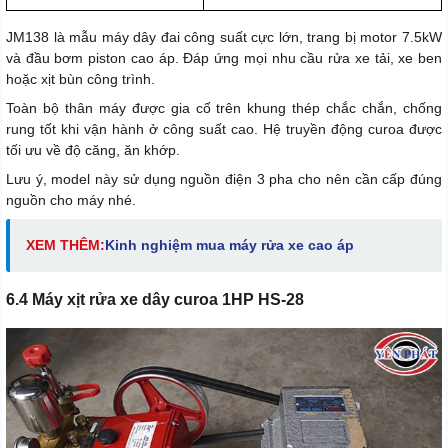
JM138 là mẫu máy dây đai công suất cực lớn, trang bị motor 7.5kW
và đầu bơm piston cao áp. Đáp ứng mọi nhu cầu rửa xe tải, xe ben
hoặc xịt bùn công trình.
Toàn bộ thân máy được gia cố trên khung thép chắc chắn, chống
rung tốt khi vận hành ở công suất cao. Hệ truyền động curoa được
tối ưu về độ căng, ăn khớp.
Lưu ý, model này sử dụng nguồn điện 3 pha cho nên cần cấp đúng
nguồn cho máy nhé.
XEM THÊM:
K
inh nghiệm mua máy rửa xe cao áp
6.4 Máy xịt rửa xe dây curoa 1HP HS-28