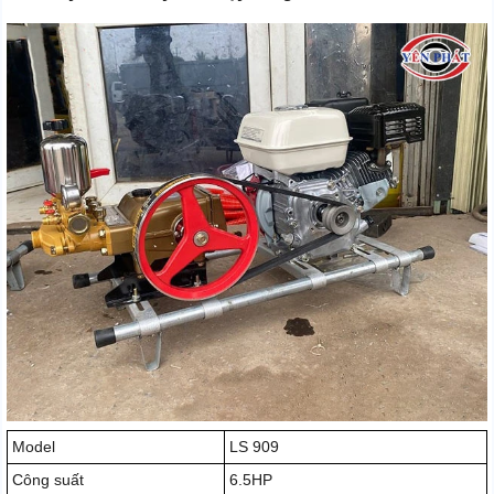
Model
LS 909
Công suất
6.5HP