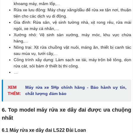
khoang máy, mâm lốp,...
Rửa xe lưu động: Máy chạy xăng/dầu để rửa xe tận nơi, thuận
tiện cho các dịch vụ di động.
Gia đình: Rửa sân, vệ sinh tường nhà, xịt rong rêu, rửa mái
ngói, xe máy cá nhân,...
Xưởng nhỏ: Vệ sinh sàn xưởng, máy móc, khu vực chứa
hàng,...
Nông trại: Xịt rửa chuồng vật nuôi, máng ăn, thiết bị canh tác
sau mùa vụ, tưới cây,...
Công trình xây dựng: Làm sạch xe tải, máy trộn bê tông, dọn
rửa cát, sỏi bám ở thiết bị thi công.
…
XEM
Máy rửa xe 5Hp chính hãng - Bảo hành uy tín,
THÊM:
chất lượng đảm bảo
6. Top model máy rửa xe dây đai được ưa chuộng
nhất
6.1 Máy rửa xe dây đai LS22 Đài Loan