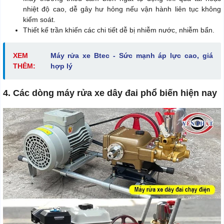
nhiệt độ cao, dễ gây hư hỏng nếu vận hành liên tục không
kiểm soát.
Thiết kế trần khiến các chi tiết dễ bị nhiễm nước, nhiễm bẩn.
XEM
Máy rửa xe Btec - Sức mạnh áp lực cao, giá
THÊM:
hợp lý
4. Các dòng máy rửa xe dây đai phổ biến hiện nay