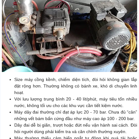
Size máy cồng kềnh, chiếm diện tích, đòi hỏi không gian lắp
đặt rộng hơn. Thường không có bánh xe, khó di chuyển linh
hoạt.
Với lưu lượng trung bình 20 - 40 lít/phút, máy tiêu tốn nhiều
nước, không tối ưu cho các khu vực cần tiết kiệm nước.
Máy dây đai thường chỉ đạt áp lực 20 - 70 bar. Chưa đủ “cân”
những vết bám bẩn cứng đầu như máy cao áp 100 - 200 bar.
Dây đai dễ bị giãn, trượt hoặc đứt nếu vận hành sai cách. Đòi
hỏi người dùng phải kiểm tra và căn chỉnh thường xuyên.
Máy thường thiếu cảm biến ngắt tự động khi quá tải hoặc