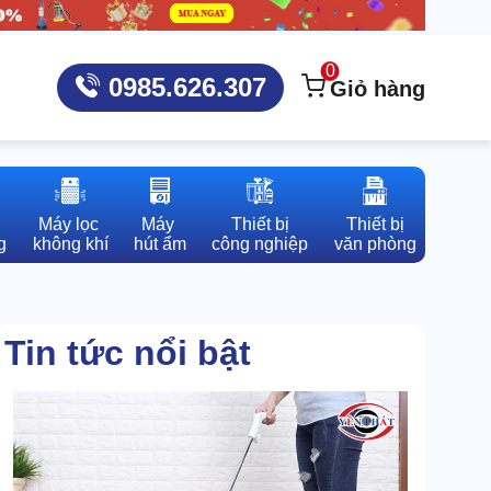
0
0985.626.307
Giỏ hàng
Máy lọc 

Máy 

Thiết bị

Thiết bị

g
không khí
hút ẩm
công nghiệp
văn phòng
Tin tức nổi bật