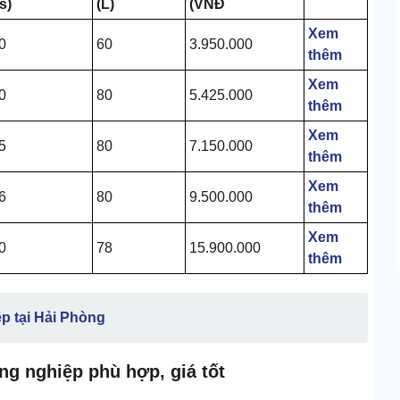
s)
(L)
(VNĐ
Xem
0
60
3.950.000
thêm
Xem
0
80
5.425.000
thêm
Xem
5
80
7.150.000
thêm
Xem
6
80
9.500.000
thêm
Xem
0
78
15.900.000
thêm
p tại Hải Phòng
ng nghiệp phù hợp, giá tốt