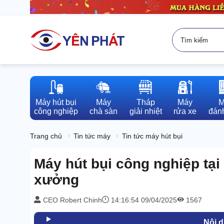
Máy hút bụi

Máy

Tháp

Máy

M
công nghiệp
chà sàn
giải nhiệt
rửa xe
đánh
Trang chủ
Tin tức máy
Tin tức máy hút bụi
Máy hút bụi công nghiệp tại
xưởng
CEO Robert Chinh
14:16:54 09/04/2025
1567
Nội 