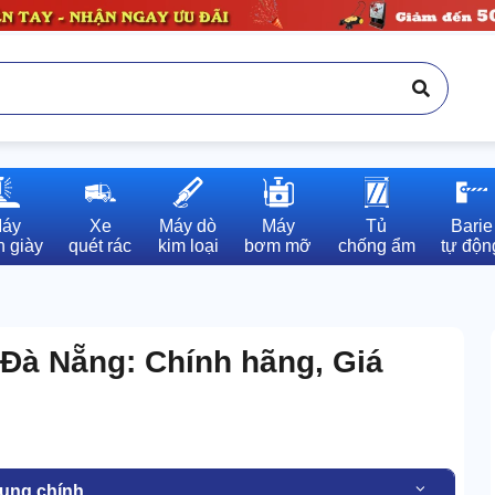
áy

Xe

Máy dò

Máy

Tủ

Barie

 giày
quét rác
kim loại
bơm mỡ
chống ẩm
tự độn
 Đà Nẵng: Chính hãng, Giá
dung chính