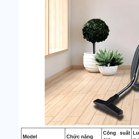
Công suất
Lư
Model
Chức năng