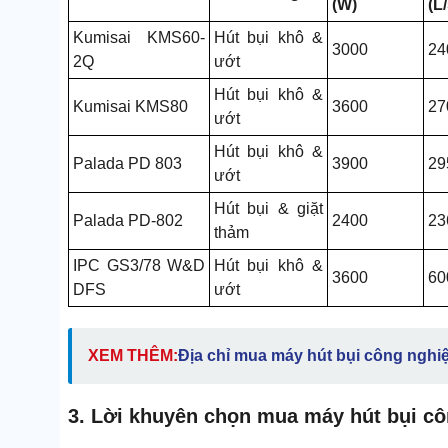
(W)
(L/
Kumisai KMS60-
Hút bụi khô &
3000
24
2Q
ướt
Hút bụi khô &
Kumisai KMS80
3600
27
ướt
Hút bụi khô &
Palada PD 803
3900
29
ướt
Hút bụi & giặt
Palada PD-802
2400
23
thảm
IPC GS3/78 W&D
Hút bụi khô &
3600
60
DFS
ướt
XEM THÊM:
Địa chỉ mua
máy hút bụi công nghiệ
3. Lời khuyên chọn mua máy hút bụi cô