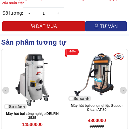
của pháp luật.
Số lượng:
-
+
ĐẶT MUA
TƯ VẤN
Sản phẩm tương tự
20
So sánh
Máy hút bụi công nghiệp Supper
So sánh
Clean AT-80
Máy hút bụi công nghiệp DELFIN
3535
4800000
14500000
6000000