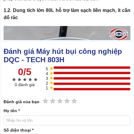
1.2. Dung tích lớn 80L hỗ trợ làm sạch liền mạch, ít cần
đổ rác
Đánh giá Máy hút bụi công nghiệp
DQC - TECH 803H
0/5
5
4
3
2
0 đánh giá
1
1 sao
2 sao
3 sao
4 sao
5 sao
Đánh giá của bạn
Họ tên *
Số điện thoại *