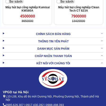
nhẹ đến nặng, bụi mịn, rác thô, chất lỏng đều rất đơn giản, không
So sánh
So sánh
hề giảm hiệu suất.
Máy hút bụi công nghiệp Kumisai
Máy hút bụi công nghiệp Clean
KMS80A
Tech CT 823A
Với lưu lượng khí lên tới 350 lít/giây, máy gom bụi nhanh, dai sức
4500000
7900000
trên diện rộng suốt thời gian dài.
8650000
13420000
CHÍNH SÁCH BÁN HÀNG
THÔNG TIN YÊN PHÁT
DANH MỤC SẢN PHẨM
CHẤP NHẬN THANH TOÁN
KẾT NỐI VỚI CHÚNG TÔI
VPGD tại Hà Nội
L10-L06, Khu đô thị mới Dương Nội, Phường Dương Nội, Thành phố Hà
Nội
0985.626.307 | 0917.430.282 | 0988.498.393