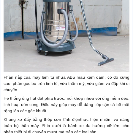
Phần nắp của máy làm từ nhựa ABS màu xám đậm, có độ cứng
cao, phần góc bo tròn tinh tế, vừa thẩm mỹ, vừa giảm va đập khi di
chuyển.
Hệ thống ống hút đặt phía trước, nối khớp nhựa với ống mềm dẻo,
linh hoạt uốn cong. Điều này giúp máy dễ dàng tiếp cận cả bề mặt
rộng lẫn các góc khuất.
Khung xe đẩy bằng thép sơn tĩnh điệnthực hiện nhiệm vụ nâng
toàn bộ thân máy. Phía dưới là bánh xe đa hướng cỡ lớn, cho
phép thiết bị di chuyển mượt mà trên các loại sàn.