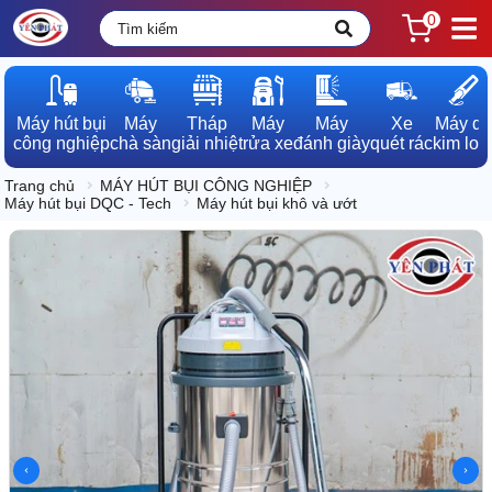
0
Máy hút bụi

Máy

Tháp

Máy

Máy

Xe

Máy dò

công nghiệp
chà sàn
giải nhiệt
rửa xe
đánh giày
quét rác
kim loạ
Trang chủ
MÁY HÚT BỤI CÔNG NGHIỆP
Máy hút bụi DQC - Tech
Máy hút bụi khô và ướt