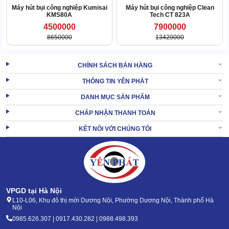
Máy hút bụi công nghiệp Kumisai
Máy hút bụi công nghiệp Clean
Ít hư hỏng, độ bền cao
KMS80A
Tech CT 823A
4500000
7900000
Kumisai KMS67 có thiết kế khung thép chắc chắn. Các chi tiết, phụ
8650000
13420000
kiện máy được dùng inox cao cấp. Nhờ vậy, mang đến khả năng
vận hành ổn định, bền bỉ trong nhiều điều kiện môi trường.
CHÍNH SÁCH BÁN HÀNG
THÔNG TIN YÊN PHÁT
DANH MỤC SẢN PHẨM
CHẤP NHẬN THANH TOÁN
KẾT NỐI VỚI CHÚNG TÔI
VPGD tại Hà Nội
L10-L06, Khu đô thị mới Dương Nội, Phường Dương Nội, Thành phố Hà
Nội
0985.626.307 | 0917.430.282 | 0988.498.393