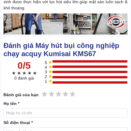
sinh được thực hiện với lực hút siêu lớn giúp mặt sàn luôn sạch &
khô thoáng.
Đánh giá Máy hút bụi công nghiệp
chạy acquy Kumisai KMS67
0/5
5
4
3
2
0 đánh giá
1
1 sao
2 sao
3 sao
4 sao
5 sao
Đánh giá của bạn
Họ tên *
Số điện thoại *
Vận hành êm ái