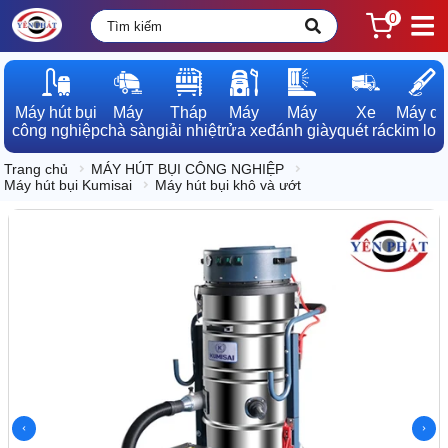
0
Máy hút bụi

Máy

Tháp

Máy

Máy

Xe

Máy dò

công nghiệp
chà sàn
giải nhiệt
rửa xe
đánh giày
quét rác
kim loạ
Trang chủ
MÁY HÚT BỤI CÔNG NGHIỆP
Máy hút bụi Kumisai
Máy hút bụi khô và ướt