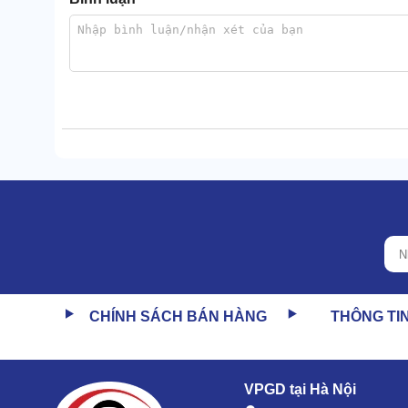
CHÍNH SÁCH BÁN HÀNG
THÔNG TI
Phụ kiện hút đi kèm gồm: bàn hút nước/bụi biệt lập, t
VPGD tại Hà Nội
rắn, lỏng,...