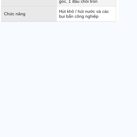
góc, 1 đầu chổi tròn
Hút khô / hút nước và các
Chức năng
bụi bẩn công nghiệp
Xuất xứ
Chính hãng