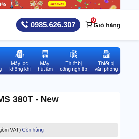
0
0985.626.307
Giỏ hàng
Máy lọc 

Máy 

Thiết bị

Thiết bị

g
không khí
hút ẩm
công nghiệp
văn phòng
MS 380T - New
 gồm VAT)
Còn hàng