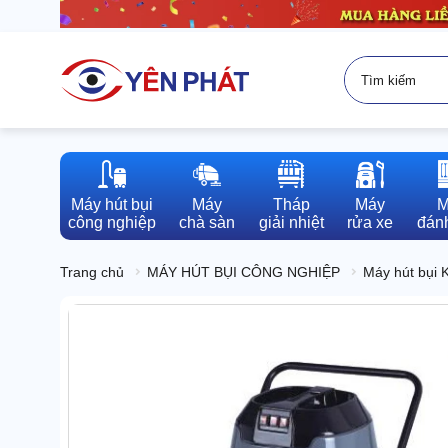
Máy hút bụi

Máy

Tháp

Máy

M
công nghiệp
chà sàn
giải nhiệt
rửa xe
đánh
Trang chủ
MÁY HÚT BỤI CÔNG NGHIỆP
Máy hút bụi 