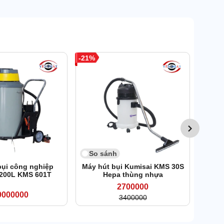
21
So 
Máy h
nhi
So sánh
bụi công nghiệp
Máy hút bụi Kumisai KMS 30S
 200L KMS 601T
Hepa thùng nhựa
2700000
9000000
3400000