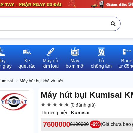
áy

Xe

Máy dò

Máy

Tủ

Barie

 giày
quét rác
kim loại
bơm mỡ
chống ẩm
tự độn
Kumisai
Máy hút bụi khô và ướt
Máy hút bụi Kumisai K
(0 đánh giá)
Thương hiệu:
Kumisai
7600000
8100000
-6%
(Giá chưa bao