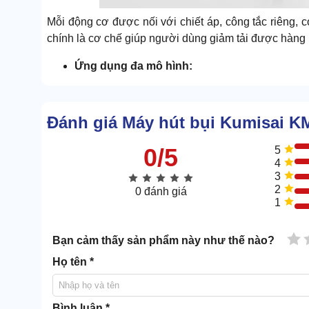
Mỗi động cơ được nối với chiết áp, công tắc riêng, c
chính là cơ chế giúp người dùng giảm tải được hàng l
Ứng dụng đa mô hình:
Thiết bị đã được kiểm chứng khả năng dọn dẹp cho n
Hút bụi gỗ, mùn cưa,... tại xưởng gỗ; Hút bụi, hút n
Đánh giá Máy hút bụi Kumisai K
lạnh,...
0/5
5
4
3
2
0 đánh giá
1
1 
Bạn cảm thấy sản phẩm này như thế nào?
Họ tên *
Bình luận *