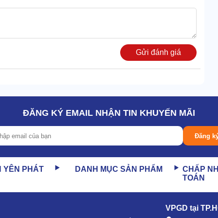
Gửi đánh giá
ĐĂNG KÝ EMAIL NHẬN TIN KHUYẾN MÃI
Đăng k
N YÊN PHÁT
DANH MỤC SẢN PHẨM
CHẤP N
TOÁN
hêm đầu hút... Hút được nhiều loại rác thải đủ kiểu kết cấu
VPGD tại TP.