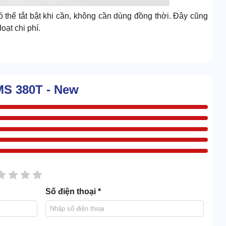
ó thể tắt bật khi cần, không cần dùng đồng thời. Đây cũng
oạt chi phí.
hiều ngành hàng khác nhau. Ví dụ như: Dọn nội thất ô tô;
ước,... trên sàn, trên các thiết bị, máy móc điện tử, điện
MS 380T - New
sao
2 sao
3 sao
4 sao
5 sao
Số điện thoại *