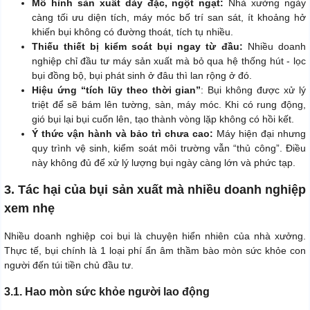
Mô hình sản xuất dày đặc, ngột ngạt:
Nhà xưởng ngày
càng tối ưu diện tích, máy móc bố trí san sát, ít khoảng hở
khiến bụi không có đường thoát, tích tụ nhiều.
Thiếu thiết bị kiểm soát bụi ngay từ đầu:
Nhiều doanh
nghiệp chỉ đầu tư máy sản xuất mà bỏ qua hệ thống hút - lọc
bụi đồng bộ, bụi phát sinh ở đâu thì lan rộng ở đó.
Hiệu ứng “tích lũy theo thời gian”
: Bụi không được xử lý
triệt để sẽ bám lên tường, sàn, máy móc. Khi có rung động,
gió bụi lại bụi cuốn lên, tạo thành vòng lặp không có hồi kết.
Ý thức vận hành và bảo trì chưa cao:
Máy hiện đại nhưng
quy trình vệ sinh, kiểm soát môi trường vẫn “thủ công”. Điều
này không đủ để xử lý lượng bụi ngày càng lớn và phức tạp.
3. Tác hại của bụi sản xuất mà nhiều doanh nghiệp
xem nhẹ
Nhiều doanh nghiệp coi bụi là chuyện hiển nhiên của nhà xưởng.
Thực tế, bụi chính là 1 loại phí ẩn âm thầm bào mòn sức khỏe con
người đến túi tiền chủ đầu tư.
3.1. Hao mòn sức khỏe người lao động