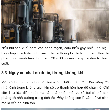
Nếu bụi sản xuất bám vào bảng mạch, cảm biến gây nhiễu tín hiệu
hay chập mạch do tĩnh điện. Khi hệ thống lọc bị tắc nghẽn, thiết bị
phải gồng mình tiêu thụ thêm 20 - 30% điện năng để duy trì hiệu
suất.
3.3. Nguy cơ chất nổ do bụi trong không khí
Một số loại bụi như bụi gỗ, bụi nhôm, bột mì khi đạt đến nồng độ
nhất định trong không gian kín sẽ trở thành hỗn hợp dễ cháy nổ. Chỉ
cần 1 tia lửa điện hoặc ma sát quá nhiệt, một vụ nổ bụi có thể san
phẳng cả nhà xưởng trong tích tắc. Đây không còn là vấn đề vệ sinh
mà là vấn đề sinh tồn.