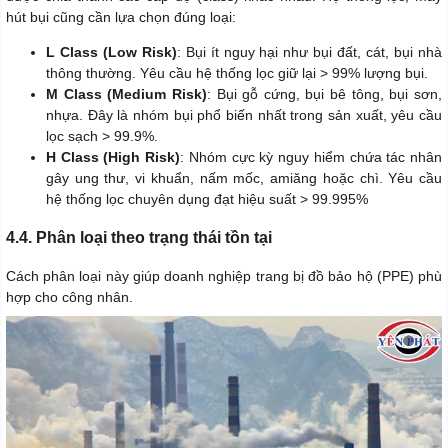
hút bụi cũng cần lựa chọn đúng loại:
L Class (Low Risk)
: Bụi ít nguy hại như bụi đất, cát, bụi nhà
thông thường. Yêu cầu hệ thống lọc giữ lại > 99% lượng bụi.
M Class (Medium Risk)
: Bụi gỗ cứng, bụi bê tông, bụi sơn,
nhựa. Đây là nhóm bụi phổ biến nhất trong sản xuất, yêu cầu
lọc sạch > 99.9%.
H Class (High Risk)
: Nhóm cực kỳ nguy hiểm chứa tác nhân
gây ung thư, vi khuẩn, nấm mốc, amiăng hoặc chì. Yêu cầu
hệ thống lọc chuyên dụng đạt hiệu suất > 99.995%
4.4. Phân loại theo trạng thái tồn tại
Cách phân loại này giúp doanh nghiệp trang bị đồ bảo hộ (PPE) phù
hợp cho công nhân.