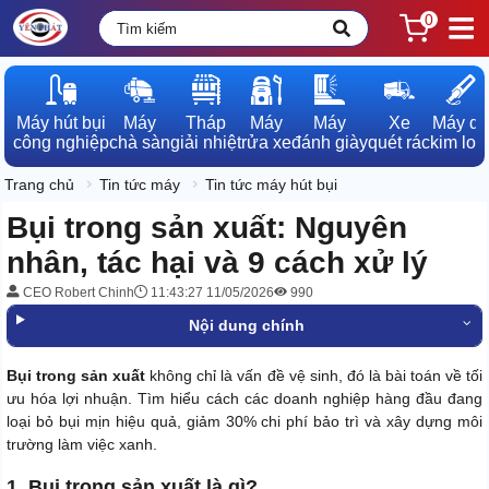
0
Máy hút bụi

Máy

Tháp

Máy

Máy

Xe

Máy dò

công nghiệp
chà sàn
giải nhiệt
rửa xe
đánh giày
quét rác
kim loạ
Trang chủ
Tin tức máy
Tin tức máy hút bụi
Bụi trong sản xuất: Nguyên
nhân, tác hại và 9 cách xử lý
CEO Robert Chinh
11:43:27 11/05/2026
990
Nội dung chính
Bụi trong sản xuất
không chỉ là vấn đề vệ sinh, đó là bài toán về tối
ưu hóa lợi nhuận. Tìm hiểu cách các doanh nghiệp hàng đầu đang
loại bỏ bụi mịn hiệu quả, giảm 30% chi phí bảo trì và xây dựng môi
trường làm việc xanh.
1. Bụi trong sản xuất là gì?