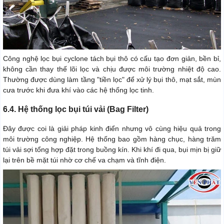
Công nghệ lọc bụi cyclone tách bụi thô có cấu tạo đơn giản, bền bỉ,
không cần thay thế lõi lọc và chịu được môi trường nhiệt độ cao.
Thường được dùng làm tầng "tiền lọc" để xử lý bụi thô, mạt sắt, mùn
cưa trước khi đưa khí vào các hệ thống lọc tinh.
6.4. Hệ thống lọc bụi túi vải (Bag Filter)
Đây được coi là giải pháp kinh điển nhưng vô cùng hiệu quả trong
môi trường công nghiệp. Hệ thống bao gồm hàng chục, hàng trăm
túi vải sợi tổng hợp đặt trong buồng kín. Khi khí đi qua, bụi mịn bị giữ
lại trên bề mặt túi nhờ cơ chế va chạm và tĩnh điện.