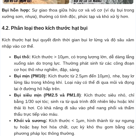
Bụi hỗn hợp:
Sự giao thoa giữa hữu cơ và vô cơ (ví dụ bụi trong
xưởng sơn, nhựa), thường có tính độc, phức tạp và khó xử lý hơn.
4.2. Phân loại theo kích thước hạt bụi
Kích thước hạt bụi quyết định thời gian bụi lơ lửng và độ sâu xâm
nhập vào cơ thể.
Bụi thô:
Kích thước > 10µm, có trọng lượng lớn, dễ dàng lắng
xuống sàn do trọng lực. Thường phát sinh từ các công đoạn
cơ học thô như nghiền, đập, sàng.
Bụi mịn (PM10):
Kích thước từ 2.5µm đến 10µm), nhẹ, bay lơ
lửng lâu trong không khí. Loại này có thể đi qua mũi và đọng
lại ở đường hô hấp trên.
Bụi siêu mịn (PM2.5 và PM1.0)
: Kích thước siêu nhỏ, chỉ
bằng 1/30 sợi tóc; sinh ra từ quá trình đốt nhiên liệu hoặc khí
thải lò hơi. Có khả năng đi sâu vào phế nang phổi và thẩm
thấu trực tiếp vào máu.
Khói và sương:
Kích thước < 1µm, hình thành từ sự ngưng
tụ hoặc bay hơi hóa chất, cực kỳ khó thu gom bằng các
phương pháp lọc thông thường.