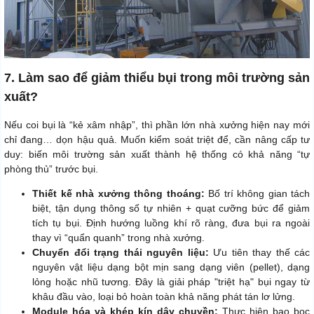
7. Làm sao để giảm thiểu bụi trong môi trường sản
xuất?
Nếu coi bụi là “kẻ xâm nhập”, thì phần lớn nhà xưởng hiện nay mới
chỉ đang… dọn hậu quả. Muốn kiểm soát triệt để, cần nâng cấp tư
duy: biến môi trường sản xuất thành hệ thống có khả năng “tự
phòng thủ” trước bụi.
Thiết kế nhà xưởng thông thoáng:
Bố trí không gian tách
biệt, tận dụng thông số tự nhiên + quạt cưỡng bức để giảm
tích tụ bụi. Định hướng luồng khí rõ ràng, đưa bụi ra ngoài
thay vì “quẩn quanh” trong nhà xưởng.
Chuyển đổi trạng thái nguyên liệu:
Ưu tiên thay thế các
nguyên vật liệu dạng bột mịn sang dạng viên (pellet), dạng
lỏng hoặc nhũ tương. Đây là giải pháp "triệt hạ" bụi ngay từ
khâu đầu vào, loại bỏ hoàn toàn khả năng phát tán lơ lửng.
Module hóa và khép kín dây chuyền:
Thực hiện bao bọc