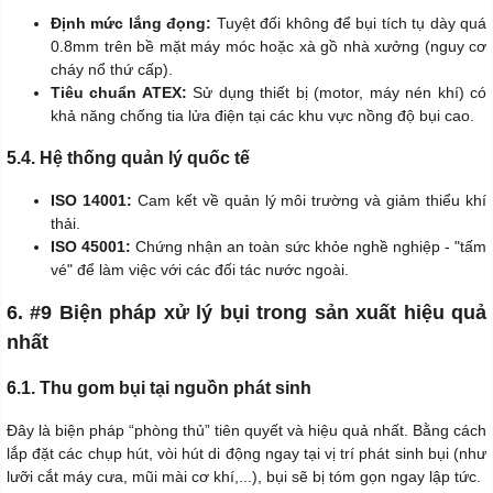
Định mức lắng đọng:
Tuyệt đối không để bụi tích tụ dày quá
0.8mm trên bề mặt máy móc hoặc xà gồ nhà xưởng (nguy cơ
cháy nổ thứ cấp).
Tiêu chuẩn ATEX:
Sử dụng thiết bị (motor, máy nén khí) có
khả năng chống tia lửa điện tại các khu vực nồng độ bụi cao.
5.4. Hệ thống quản lý quốc tế
ISO 14001:
Cam kết về quản lý môi trường và giảm thiểu khí
thải.
ISO 45001:
Chứng nhận an toàn sức khỏe nghề nghiệp - "tấm
vé" để làm việc với các đối tác nước ngoài.
6. #9 Biện pháp xử lý bụi trong sản xuất hiệu quả
nhất
6.1. Thu gom bụi tại nguồn phát sinh
Đây là biện pháp “phòng thủ” tiên quyết và hiệu quả nhất. Bằng cách
lắp đặt các chụp hút, vòi hút di động ngay tại vị trí phát sinh bụi (như
lưỡi cắt máy cưa, mũi mài cơ khí,...), bụi sẽ bị tóm gọn ngay lập tức.