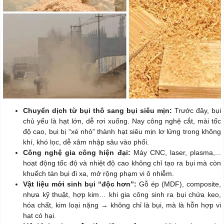
Chuyển dịch từ bụi thô sang bụi siêu mịn:
Trước đây, bụi
chủ yếu là hạt lớn, dễ rơi xuống. Nay công nghệ cắt, mài tốc
độ cao, bụi bị “xé nhỏ” thành hạt siêu mịn lơ lửng trong không
khí, khó lọc, dễ xâm nhập sâu vào phổi.
Công nghệ gia công hiện đại:
Máy CNC, laser, plasma,...
hoạt động tốc độ và nhiệt độ cao không chỉ tạo ra bụi mà còn
khuếch tán bụi đi xa, mở rộng phạm vi ô nhiễm.
Vật liệu mới sinh bụi “độc hơn”:
Gỗ ép (MDF), composite,
nhựa kỹ thuật, hợp kim… khi gia công sinh ra bụi chứa keo,
hóa chất, kim loại nặng → không chỉ là bụi, mà là hỗn hợp vi
hạt có hại.