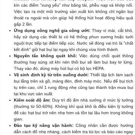
kín các điểm "xung yếu" như băng tải, phễu nạp và khớp nối.
Việc tạo ra một môi trường sản xuất kín không chỉ ngăn bụi
thoát ra ngoài mà còn giúp hệ thống hút hoạt động hiệu quả
gấp 2 lần.
Ứng dụng công nghệ gia công ướt:
Thay vì mài, cắt khô,
hãy sử dụng các thiết bị có hệ thống phun sương hoặc tưới
nguội trực tiếp tại điểm tiếp xúc. Nước sẽ đóng vai trò là "chất
kết dính" giữ hạt bụi lại ngay khi chúng vừa hình thành.
Nguyên tắc không quét khô:
Việc dùng chổi quét thông
thường hay súng xịt khí nén thổi bụi sẽ làm bụi bay lơ lửng.
Thay vào đó, dùng máy hút bụi có bộ lọc HEPA.
Vệ sinh định kỳ từ trên xuống dưới:
Thiết lập lịch làm sạch
bụi lắng trên xà gồ, máng đèn, đỉnh máy móc. Nếu để bụi tích
tụ trên cao, chỉ 1 rung động nhẹ cũng tạo thành trận mưa bụi
tại khu vực sản xuất.
Kiểm soát độ ẩm:
Duy trì độ ẩm nhà xưởng ở mức lý tưởng
(thường từ 50-60%). Không khí quá khô là điều kiện lý tưởng
để các hạt bụi trở nên nhẹ hơn và tồn tại lâu hơn trong không
gian.
Đào tạo kỹ năng vận hành:
Công nhân cần được hướng
dẫn cách đổ nhẹ nhàng, cách kiểm tra túi lọc và báo cáo ngay