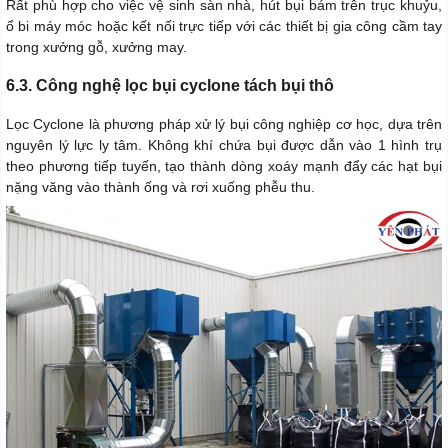
Rất phù hợp cho việc vệ sinh sàn nhà, hút bụi bám trên trục khuỷu,
ổ bi máy móc hoặc kết nối trực tiếp với các thiết bị gia công cầm tay
trong xưởng gỗ, xưởng may.
6.3. Công nghệ lọc bụi cyclone tách bụi thô
Lọc Cyclone là phương pháp xử lý bụi công nghiệp cơ học, dựa trên
nguyên lý lực ly tâm. Không khí chứa bụi được dẫn vào 1 hình trụ
theo phương tiếp tuyến, tạo thành dòng xoáy mạnh đẩy các hạt bụi
nặng văng vào thành ống và rơi xuống phễu thu.