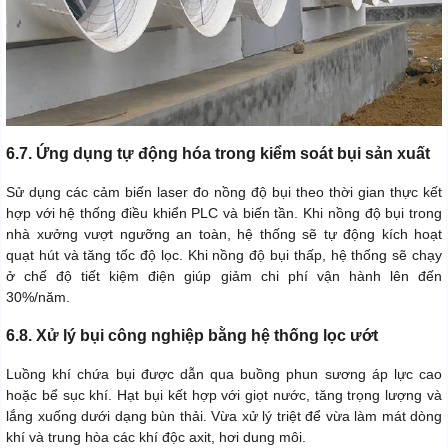
6.7. Ứng dụng tự động hóa trong kiểm soát bụi sản xuất
Sử dụng các cảm biến laser đo nồng độ bụi theo thời gian thực kết
hợp với hệ thống điều khiển PLC và biến tần. Khi nồng độ bụi trong
nhà xưởng vượt ngưỡng an toàn, hệ thống sẽ tự động kích hoạt
quạt hút và tăng tốc độ lọc. Khi nồng độ bụi thấp, hệ thống sẽ chạy
ở chế độ tiết kiệm điện giúp giảm chi phí vận hành lên đến
30%/năm.
6.8. Xử lý bụi công nghiệp bằng hệ thống lọc ướt
Luồng khí chứa bụi được dẫn qua buồng phun sương áp lực cao
hoặc bể sục khí. Hạt bụi kết hợp với giọt nước, tăng trọng lượng và
lắng xuống dưới dạng bùn thải. Vừa xử lý triệt để vừa làm mát dòng
khí và trung hòa các khí độc axit, hơi dung môi.