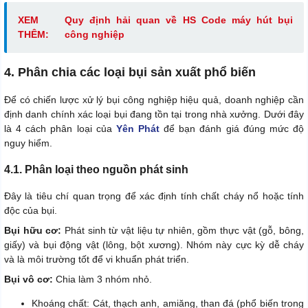
XEM
Quy định hải quan về HS Code máy hút bụi
THÊM:
công nghiệp
4. Phân chia các loại bụi sản xuất phổ biến
Để có chiến lược xử lý bụi công nghiệp hiệu quả, doanh nghiệp cần
định danh chính xác loại bụi đang tồn tại trong nhà xưởng. Dưới đây
là 4 cách phân loại của
Yên Phát
để bạn đánh giá đúng mức độ
nguy hiểm.
4.1. Phân loại theo nguồn phát sinh
Đây là tiêu chí quan trọng để xác định tính chất cháy nổ hoặc tính
độc của bụi.
Bụi hữu cơ:
Phát sinh từ vật liệu tự nhiên, gồm thực vật (gỗ, bông,
giấy) và bụi động vật (lông, bột xương). Nhóm này cực kỳ dễ cháy
và là môi trường tốt để vi khuẩn phát triển.
Bụi vô cơ:
Chia làm 3 nhóm nhỏ.
Khoáng chất: Cát, thạch anh, amiăng, than đá (phổ biến trong