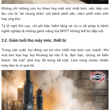
Không chỉ những cơn ho khan hay mệt mỏi nhất thời, việc tiếp xúc
lâu còn là “án chung thân” với bệnh phổi silic, viêm phổi mãn tính
hay ung thư.
Tỷ lệ nghỉ ốm cao, chi phí bảo hiểm tăng và rủi ro về pháp lý bệnh
nghề nghiệp là những gánh nặng mà BHYT không thể bù đắp nổi.
3.2. Giảm tuổi thọ máy móc, thiết bị
Trong sản xuất, bụi đóng vai trò như chất mài mòn cực mạnh. Khi
mạt kim loại hay bụi khoáng lọt vào ổ bi, đạn bạc, chúng sẽ biến
thành “đá mài” phá hủy độ bóng bề mặt. Làm nóng motor, khiến
máy kêu to vì quá tải.