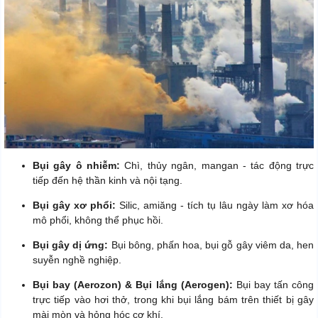
Bụi gây ô nhiễm:
Chì, thủy ngân, mangan - tác động trực
tiếp đến hệ thần kinh và nội tạng.
Bụi gây xơ phổi:
Silic, amiăng - tích tụ lâu ngày làm xơ hóa
mô phổi, không thể phục hồi.
Bụi gây dị ứng:
Bụi bông, phấn hoa, bụi gỗ gây viêm da, hen
suyễn nghề nghiệp.
Bụi bay (Aerozon) & Bụi lắng (Aerogen):
Bụi bay tấn công
trực tiếp vào hơi thở, trong khi bụi lắng bám trên thiết bị gây
mài mòn và hỏng hóc cơ khí.