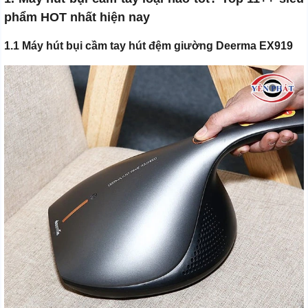
phẩm HOT nhất hiện nay
1.1 Máy hút bụi cầm tay hút đệm giường Deerma EX919