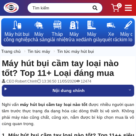
0
Máy hút bụi

Máy

Tháp

Máy

Máy

Xe

Máy dò

công nghiệp
chà sàn
giải nhiệt
rửa xe
đánh giày
quét rác
kim loạ
Trang chủ
Tin tức máy
Tin tức máy hút bụi
Máy hút bụi cầm tay loại nào
tốt? Top 11+ Loại đáng mua
CEO Robert Chinh
13:36:50 11/05/2026
12474
Nội dung chính
Nghi vấn
máy hút bụi cầm tay loại nào tốt
được nhiều người quan
tâm trước thực trạng đa dạng hóa các dòng thiết bị vệ sinh. Không
phải máy nào cũng chất, cũng xịn, nắm được bí kíp chọn mua là vô
cùng quan trọng.
1. Máy hút bụi cầm tay loại nào tốt? Top 11++ siêu