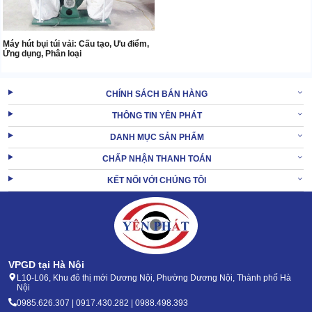
Máy hút bụi túi vải: Cấu tạo, Ưu điểm,
Ứng dụng, Phân loại
CHÍNH SÁCH BÁN HÀNG
THÔNG TIN YÊN PHÁT
DANH MỤC SẢN PHẨM
CHẤP NHẬN THANH TOÁN
KẾT NỐI VỚI CHÚNG TÔI
VPGD tại Hà Nội
L10-L06, Khu đô thị mới Dương Nội, Phường Dương Nội, Thành phố Hà
Nội
0985.626.307 | 0917.430.282 | 0988.498.393