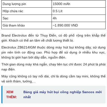
Dung lượng pin
15000 mAh
Hộp chứa rác
0.5 Lít
Sạc
4h
Giá tham khảo
~1.890.000 VND
Brand Electrolux đến từ Thụy Điển, có độ phổ rộng trên khắp thế
giới. Khách có thể an tâm về chất lượng thiết bị.
Electrolux ZB6214IGM thuộc dòng máy hút bụi không dây, sử dụng
pin nên tính cơ động cao. Phù hợp để sử dụng ở nhiều khu vực,
không bị giới hạn bởi dây dẫn, nguồn điện.
Thời gian dùng máy khá ngắn, chạy liên tục chỉ được 24 phút là phải
nạp điện.
Máy cũng không có tay nối dài, chỉ là dòng cầm tay mini, không thể
vệ sinh thảm, tưởng,...
XEM
Bảng giá máy hút bụi công nghiệp Sancos mới
THÊM:
nhất