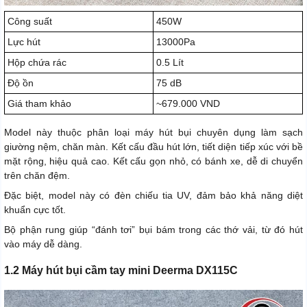
Công suất
450W
Lực hút
13000Pa
Hộp chứa rác
0.5 Lít
Độ ồn
75 dB
Giá tham khảo
~679.000 VND
Model này thuộc phân loại máy hút bụi chuyên dụng làm sạch
giường nệm, chăn màn. Kết cấu đầu hút lớn, tiết diện tiếp xúc với bề
mặt rộng, hiệu quả cao. Kết cấu gọn nhỏ, có bánh xe, dễ di chuyển
trên chăn đệm.
Đặc biệt, model này có đèn chiếu tia UV, đảm bảo khả năng diệt
khuẩn cực tốt.
Bộ phận rung giúp “đánh tơi” bụi bám trong các thớ vải, từ đó hút
vào máy dễ dàng.
1.2 Máy hút bụi cầm tay mini Deerma DX115C