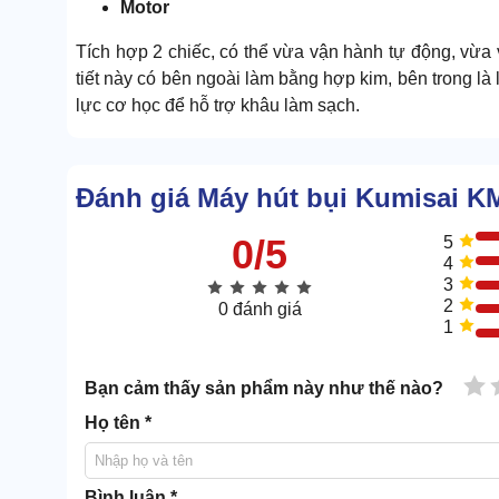
Motor
Tích hợp 2 chiếc, có thể vừa vận hành tự động, vừa 
tiết này có bên ngoài làm bằng hợp kim, bên trong là
lực cơ học để hỗ trợ khâu làm sạch.
Quạt
Đánh giá Máy hút bụi Kumisai 
Có thiết kế tương tự như chiếc quạt thông thường n
công cơ học, tạo gió để hút và dần bụi vào trong thân
0/5
5
4
Ống hút khí
3
2
0 đánh giá
Đây là chi tiết giúp “triệu hồi” bụi bẩn, đưa đến nơi
1
làm bằng nhựa cao cấp và gồm có 3 chi tiết là ống m
Túi lọc
1 
Bạn cảm thấy sản phẩm này như thế nào?
Họ tên *
Bình luận *