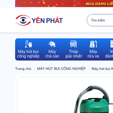
Máy hút bụi

Máy

Tháp

Máy

M
công nghiệp
chà sàn
giải nhiệt
rửa xe
đánh
Trang chủ
MÁY HÚT BỤI CÔNG NGHIỆP
Máy hút bụi 