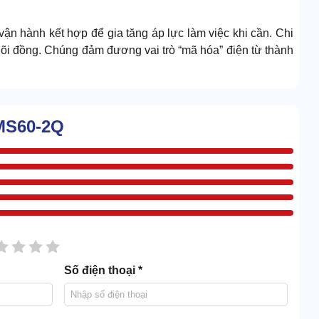
vận hành kết hợp để gia tăng áp lực làm việc khi cần. Chi
 lõi đồng. Chúng đảm đương vai trò “mã hóa” điện từ thành
KMS60-2Q
hưng kích thước bé hơn nhiều. Vai trò của chúng là sinh
 máy.
 tập kết là thùng chứa ngay trung tâm máy. Bộ phận này được
ềm, ống cứng và đầu hút.
sao
2 sao
3 sao
4 sao
5 sao
Số điện thoại *