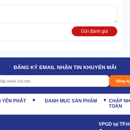
Gửi đánh giá
ĐĂNG KÝ EMAIL NHẬN TIN KHUYẾN MÃI
Đăng k
N YÊN PHÁT
DANH MỤC SẢN PHẨM
CHẤP N
TOÁN
VPGD tại TP.