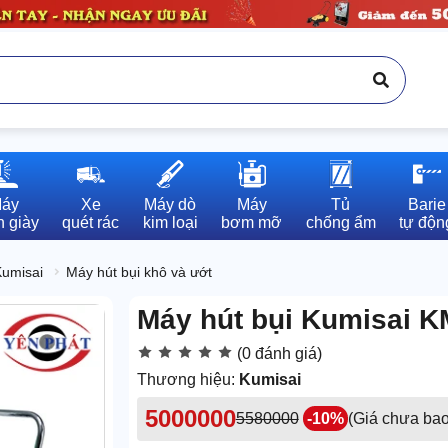
áy

Xe

Máy dò

Máy

Tủ

Barie

 giày
quét rác
kim loại
bơm mỡ
chống ẩm
tự độn
Kumisai
Máy hút bụi khô và ướt
Máy hút bụi Kumisai 
(0 đánh giá)
Thương hiệu:
Kumisai
5000000
5580000
-10%
(Giá chưa ba