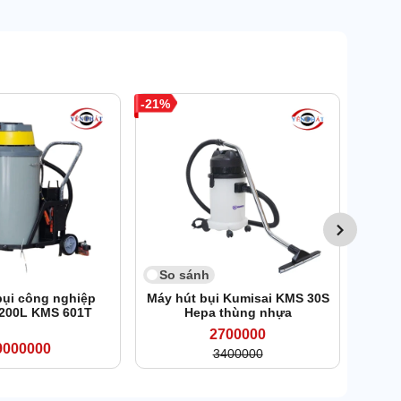
21
So 
Máy h
nhi
So sánh
bụi công nghiệp
Máy hút bụi Kumisai KMS 30S
 200L KMS 601T
Hepa thùng nhựa
2700000
9000000
3400000