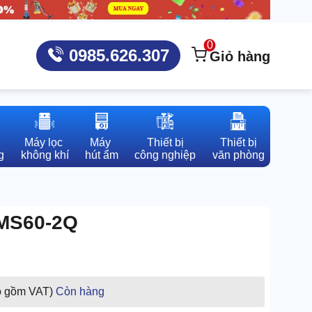
0
0985.626.307
Giỏ hàng
Máy lọc 

Máy 

Thiết bị

Thiết bị

g
không khí
hút ẩm
công nghiệp
văn phòng
KMS60-2Q
o gồm VAT)
Còn hàng