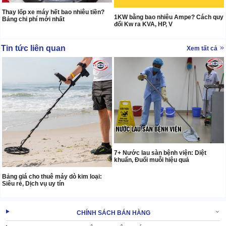
Thay lốp xe máy hết bao nhiêu tiền?
1KW bằng bao nhiêu Ampe? Cách quy
Bảng chi phí mới nhất
đổi Kw ra KVA, HP, V
Tin tức liên quan
Xem tất cả
7+ Nước lau sàn bệnh viện: Diệt
khuẩn, Đuổi muỗi hiệu quả
Bảng giá cho thuê máy dò kim loại:
Siêu rẻ, Dịch vụ uy tín
CHÍNH SÁCH BÁN HÀNG