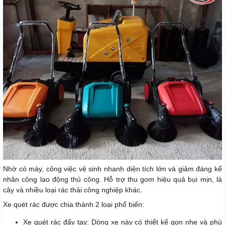
Nhờ có máy, công việc vệ sinh nhanh diện tích lớn và giảm đáng kể
nhân công lao động thủ công. Hỗ trợ thu gom hiệu quả bụi mịn, lá
cây và nhiều loại rác thải công nghiệp khác.
Xe quét rác được chia thành 2 loại phổ biến:
Xe quét rác đẩy tay: Dòng xe này có thiết kế gọn nhẹ và phù