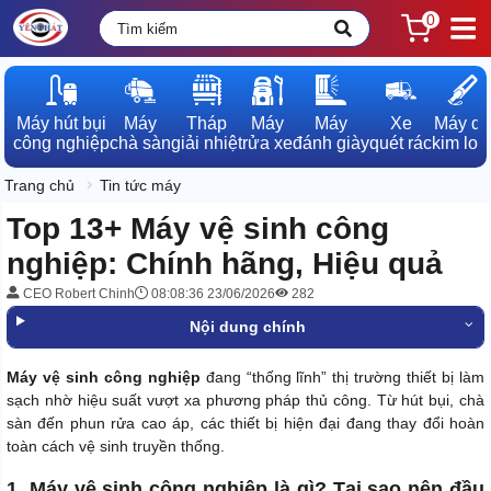
0
Máy hút bụi

Máy

Tháp

Máy

Máy

Xe

Máy dò

công nghiệp
chà sàn
giải nhiệt
rửa xe
đánh giày
quét rác
kim loạ
Trang chủ
Tin tức máy
Top 13+ Máy vệ sinh công
nghiệp: Chính hãng, Hiệu quả
CEO Robert Chinh
08:08:36 23/06/2026
282
Nội dung chính
Máy vệ sinh công nghiệp
đang “thống lĩnh” thị trường thiết bị làm
sạch nhờ hiệu suất vượt xa phương pháp thủ công. Từ hút bụi, chà
sàn đến phun rửa cao áp, các thiết bị hiện đại đang thay đổi hoàn
toàn cách vệ sinh truyền thống.
1. Máy vệ sinh công nghiệp là gì? Tại sao nên đầu