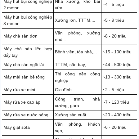
Máy hút bụi công nghiệp
Nhà xưởng, kho bãi
~4 - 5 triệu
2 motor
vừa,...
Máy hút bụi công nghiệp
Xưởng lớn, TTTM,...
~5 - 9 triệu
3 motor
Văn phòng, xưởng
Máy chà sàn đơn
~8 - 20 triệu
nhỏ,..
Máy chà sàn liên hợp
Bệnh viện, tòa nhà,...
~15 - 100 triệu
đẩy tay
Máy chà sàn ngồi lái
TTTM, sân bay,...
~44 - 500 triệu
Thi công nền công
Máy mài sàn bê tông
~13 - 300 triệu
nghiệp
Máy rửa xe mini
Gia đình
~2 - 5 triệu
Công trình, nhà
Máy rửa xe cao áp
~7 - 120 triệu
xưởng, gara
Máy rửa xe nước nóng
Xưởng sản xuất
~20 - 400 triệu
Văn phòng, khách
Máy giặt sofa
~6 - 20 triệu
sạn,...