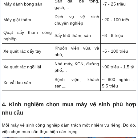
Sàn đá, bê tông,
Máy đánh bóng sàn
~7 - 25 triệu
gạch,...
Dịch vụ vệ sinh
Máy giặt thảm
~20 - 100 triệu
chuyên nghiệp
Quạt sấy thảm công
Sấy khô thảm, sàn
~3 - 8 triệu
nghiệp
Khuôn viên vừa và
Xe quét rác đẩy tay
~5 - 100 triệu
nhỏ,...
Nhà máy, KCN, đường
Xe quét rác ngồi lái
~90 triệu - 1.5 tỷ
phố,...
Bệnh viện, khách
~ 800 nghìn -
Xe vắt lau sàn
sạn,...
5.5 triệu
4. Kinh nghiệm chọn mua máy vệ sinh phù hợp
nhu cầu
Mỗi máy vệ sinh công nghiệp đảm trách một nhiệm vụ riêng. Do đó,
việc chọn mua cần thực hiện cẩn trọng.