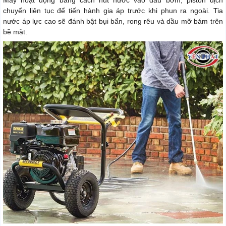
Máy hoạt động bằng cách hút nước vào đầu bơm, piston dịch
chuyển liên tục để tiến hành gia áp trước khi phun ra ngoài. Tia
nước áp lực cao sẽ đánh bật bụi bẩn, rong rêu và dầu mỡ bám trên
bề mặt.