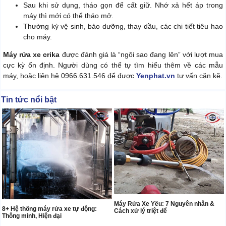
Sau khi sử dụng, tháo gọn để cất giữ. Nhớ xả hết áp trong
máy thì mới có thể tháo mở.
Thường kỳ vệ sinh, bảo dưỡng, thay dầu, các chi tiết tiêu hao
cho máy.
Máy rửa xe crika
được đánh giá là “ngôi sao đang lên” với lượt mua
cực kỳ ổn định. Người dùng có thể tự tìm hiểu thêm về các mẫu
máy, hoặc liên hệ 0966.631.546 để được
Yenphat.vn
tư vấn cặn kẽ.
Tin tức nổi bật
Máy Rửa Xe Yếu: 7 Nguyên nhân &
8+ Hệ thống máy rửa xe tự động:
Cách xử lý triệt để
Thông minh, Hiện đại