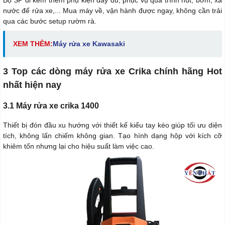
Bộ SP đi kèm thêm phụ kiện đầy đủ, phục vụ quá trình hút, bơm, xả
nước để rửa xe,... Mua máy về, vận hành được ngay, không cần trải
qua các bước setup rườm rà.
XEM THÊM:
Máy rửa xe Kawasaki
3 Top các dòng máy rửa xe Crika chính hãng Hot
nhất hiện nay
3.1 Máy rửa xe crika 1400
Thiết bị đón đầu xu hướng với thiết kế kiểu tay kéo giúp tối ưu diện
tích, không lấn chiếm không gian. Tạo hình dạng hộp với kích cỡ
khiêm tốn nhưng lại cho hiệu suất làm việc cao.