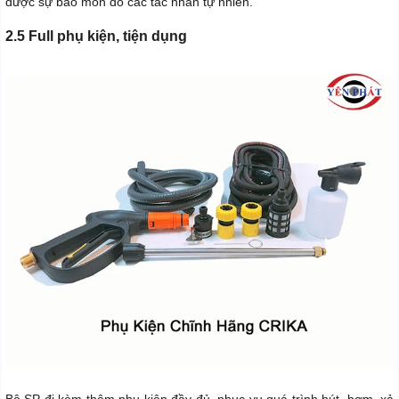
được sự bào mòn do các tác nhân tự nhiên.
2.5 Full phụ kiện, tiện dụng