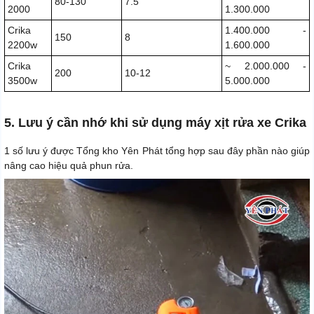
80-130
7.5
2000
1.300.000
Crika
1.400.000 -
150
8
2200w
1.600.000
Crika
~ 2.000.000 -
200
10-12
3500w
5.000.000
5. Lưu ý cần nhớ khi sử dụng máy xịt rửa xe Crika
1 số lưu ý được Tổng kho Yên Phát tổng hợp sau đây phần nào giúp
nâng cao hiệu quả phun rửa.