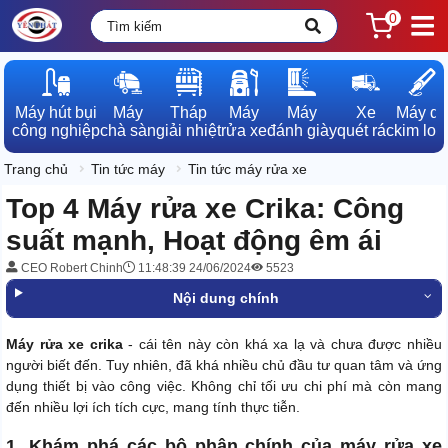
0
Máy hút bụi

Máy

Tháp

Máy

Máy

Xe

Máy dò

công nghiệp
chà sàn
giải nhiệt
rửa xe
đánh giày
quét rác
kim loạ
Trang chủ
Tin tức máy
Tin tức máy rửa xe
Top 4 Máy rửa xe Crika: Công
suất mạnh, Hoạt động êm ái
CEO Robert Chinh
11:48:39 24/06/2024
5523
Nội dung chính
Máy rửa xe crika
- cái tên này còn khá xa lạ và chưa được nhiều
người biết đến. Tuy nhiên, đã khá nhiều chủ đầu tư quan tâm và ứng
dụng thiết bị vào công việc. Không chỉ tối ưu chi phí mà còn mang
đến nhiều lợi ích tích cực, mang tính thực tiễn.
1. Khám phá các bộ phận chính của máy rửa xe