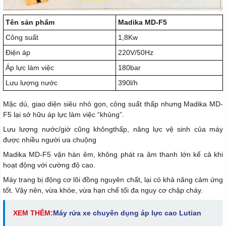
Tên sản phẩm
Madika MD-F5
Công suất
1,8Kw
Điện áp
220V/50Hz
Áp lực làm việc
180bar
Lưu lượng nước
390l/h
Mặc dù, giao diện siêu nhỏ gọn, công suất thấp nhưng Madika MD-
F5 lại sở hữu áp lực làm việc “khủng”.
Lưu lượng nước/giờ cũng khôngthấp, năng lực vệ sinh của máy
được nhiều người ưa chuộng
Madika MD-F5 vận hàn êm, không phát ra âm thanh lớn kể cả khi
hoạt động với cường độ cao.
Máy trang bị động cơ lõi đồng nguyên chất, lại có khả năng cảm ứng
tốt. Vậy nên, vừa khỏe, vừa hạn chế tối đa nguy cơ chập cháy.
XEM THÊM:
Máy rửa xe chuyên dụng áp lực cao Lutian