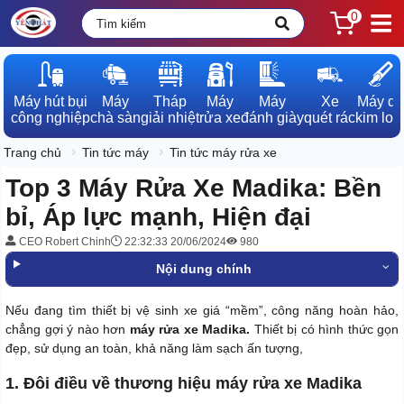
0
Máy hút bụi

Máy

Tháp

Máy

Máy

Xe

Máy dò

công nghiệp
chà sàn
giải nhiệt
rửa xe
đánh giày
quét rác
kim loạ
Trang chủ
Tin tức máy
Tin tức máy rửa xe
Top 3 Máy Rửa Xe Madika: Bền
bỉ, Áp lực mạnh, Hiện đại
CEO Robert Chinh
22:32:33 20/06/2024
980
Nội dung chính
Nếu đang tìm thiết bị vệ sinh xe giá “mềm”, công năng hoàn hảo,
chẳng gợi ý nào hơn
máy rửa xe Madika.
Thiết bị có hình thức gọn
đẹp, sử dụng an toàn, khả năng làm sạch ấn tượng,
1. Đôi điều về thương hiệu máy rửa xe Madika