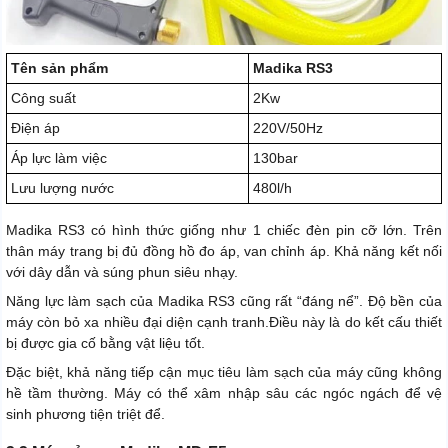
Tên sản phẩm
Madika RS3
Công suất
2Kw
Điện áp
220V/50Hz
Áp lực làm việc
130bar
Lưu lượng nước
480l/h
Madika RS3 có hình thức giống như 1 chiếc đèn pin cỡ lớn. Trên
thân máy trang bị đủ đồng hồ đo áp, van chỉnh áp. Khả năng kết nối
với dây dẫn và súng phun siêu nhạy.
Năng lực làm sạch của Madika RS3 cũng rất “đáng nể”.
Độ bền của
máy còn bỏ xa nhiều đại diện cạnh tranh.
Điều này là do kết cấu thiết
bị được gia cố bằng vật liệu tốt.
Đặc biệt, khả năng tiếp cận mục tiêu làm sạch của máy cũng không
hề tầm thường. Máy có thể xâm nhập sâu các ngóc ngách để vệ
sinh phương tiện triệt để.