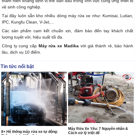
thâm niên khẳng định vị thế dẫn đầu trong lĩnh vực cung ứng thiết bị
vệ sinh công nghiệp.
Tại đây luôn sẵn kho nhiều dòng máy rửa xe như: Kumisai, Lutian,
IPC, Kungfu Clean, V-Jet,...
Các sản phẩm cam kết chuẩn xịn, đảm bảo đến tay khách chất
lượng tuyệt vời, hiệu suất tối đa.
Công ty cung cấp
Máy rửa xe Madika
với giá thành rẻ, bảo hành
lâu, dịch vụ 10 điểm.
Tin tức nổi bật
Máy Rửa Xe Yếu: 7 Nguyên nhân &
8+ Hệ thống máy rửa xe tự động:
Cách xử lý triệt để