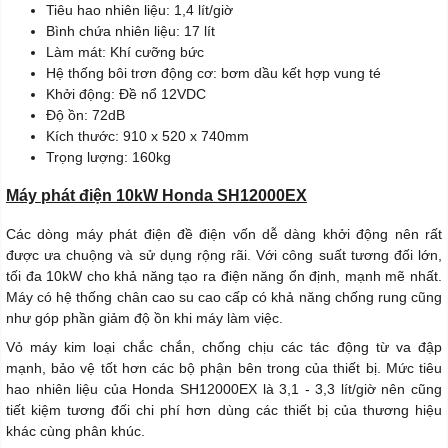
Tiêu hao nhiên liệu: 1,4 lít/giờ
Bình chứa nhiên liệu: 17 lít
Làm mát: Khí cưỡng bức
Hệ thống bôi trơn động cơ: bơm dầu kết hợp vung té
Khởi động: Đề nổ 12VDC
Độ ồn: 72dB
Kích thước: 910 x 520 x 740mm
Trọng lượng: 160kg
Máy phát điện 10kW Honda SH12000EX
Các dòng máy phát điện đề điện vốn dễ dàng khởi động nên rất
được ưa chuộng và sử dụng rộng rãi. Với công suất tương đối lớn,
tối đa 10kW cho khả năng tạo ra điện năng ổn định, mạnh mẽ nhất.
Máy có hệ thống chân cao su cao cấp có khả năng chống rung cũng
như góp phần giảm độ ồn khi máy làm việc.
Vỏ máy kim loại chắc chắn, chống chịu các tác động từ va đập
mạnh, bảo vệ tốt hơn các bộ phận bên trong của thiết bị. Mức tiêu
hao nhiên liệu của Honda SH12000EX là 3,1 - 3,3 lít/giờ nên cũng
tiết kiệm tương đối chi phí hơn dùng các thiết bị của thương hiệu
khác cùng phân khúc.