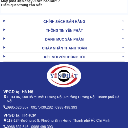
Máy phát điện chạy được bao lâu? 7
Điểm quan trọng cần biết
CHÍNH SÁCH BÁN HÀNG
THÔNG TIN YÊN PHÁT
DANH MỤC SẢN PHẨM
CHẤP NHẬN THANH TOÁN
KẾT NỐI VỚI CHÚNG TÔI
VPGD tại Hà Nội
L10-L06, Khu đô thị mới Dương Nội, Phường Dương Nội, Thành phố Hà
Nội
0985.626.307 | 0917.430.282 | 0988.498.393
VPGD tại TP.HCM
118-134 Đường số 8, Phường Bình Hưng, Thành phố Hồ Chí Minh
0966.631.546 | 0988.498.393