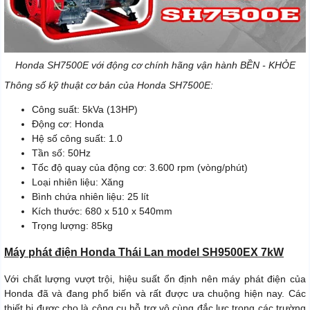
Honda SH7500E với động cơ chính hãng vận hành BỀN - KHỎE
Thông số kỹ thuật cơ bản của Honda SH7500E:
Công suất: 5kVa (13HP)
Động cơ: Honda
Hệ số công suất: 1.0
Tần số: 50Hz
Tốc độ quay của động cơ: 3.600 rpm (vòng/phút)
Loại nhiên liệu: Xăng
Bình chứa nhiên liệu: 25 lít
Kích thước: 680 x 510 x 540mm
Trọng lượng: 85kg
Máy phát điện Honda Thái Lan model SH9500EX 7kW
Với chất lượng vượt trội, hiệu suất ổn định nên máy phát điện của
Honda đã và đang phổ biến và rất được ưa chuộng hiện nay. Các
thiết bị được cho là công cụ hỗ trợ vô cùng đắc lực trong các trường