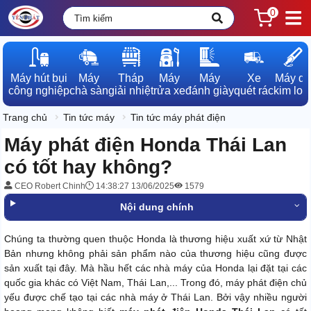
0
Máy hút bụi

Máy

Tháp

Máy

Máy

Xe

Máy dò

công nghiệp
chà sàn
giải nhiệt
rửa xe
đánh giày
quét rác
kim loạ
Trang chủ
Tin tức máy
Tin tức máy phát điện
Máy phát điện Honda Thái Lan
có tốt hay không?
CEO Robert Chinh
14:38:27 13/06/2025
1579
Nội dung chính
Chúng ta thường quen thuộc Honda là thương hiệu xuất xứ từ Nhật
Bản nhưng không phải sản phẩm nào của thương hiệu cũng được
sản xuất tại đây. Mà hầu hết các nhà máy của Honda lại đặt tại các
quốc gia khác có Việt Nam, Thái Lan,... Trong đó, máy phát điện chủ
yếu được chế tạo tại các nhà máy ở Thái Lan. Bởi vậy nhiều người