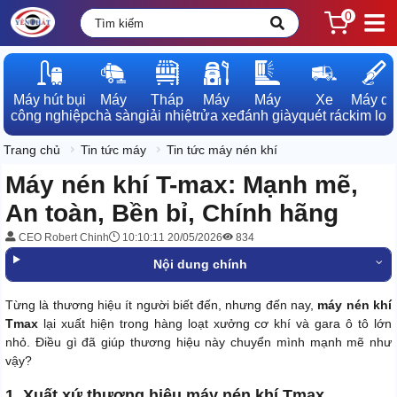
0
Máy hút bụi

Máy

Tháp

Máy

Máy

Xe

Máy dò

công nghiệp
chà sàn
giải nhiệt
rửa xe
đánh giày
quét rác
kim loạ
Trang chủ
Tin tức máy
Tin tức máy nén khí
Máy nén khí T-max: Mạnh mẽ,
An toàn, Bền bỉ, Chính hãng
CEO Robert Chinh
10:10:11 20/05/2026
834
Nội dung chính
Từng là thương hiệu ít người biết đến, nhưng đến nay,
máy nén khí
Tmax
lại xuất hiện trong hàng loạt xưởng cơ khí và gara ô tô lớn
nhỏ. Điều gì đã giúp thương hiệu này chuyển mình mạnh mẽ như
vậy?
1. Xuất xứ thương hiệu máy nén khí Tmax