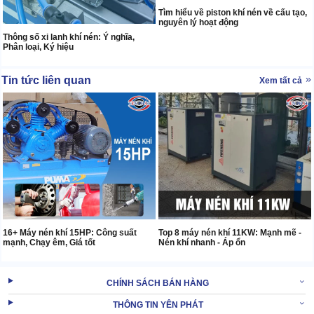
Tìm hiểu về piston khí nén về cấu tạo,
nguyên lý hoạt động
Thông số xi lanh khí nén: Ý nghĩa,
Phân loại, Ký hiệu
Tin tức liên quan
Xem tất cả
16+ Máy nén khí 15HP: Công suất
Top 8 máy nén khí 11KW: Mạnh mẽ -
mạnh, Chạy êm, Giá tốt
Nén khí nhanh - Áp ổn
CHÍNH SÁCH BÁN HÀNG
THÔNG TIN YÊN PHÁT