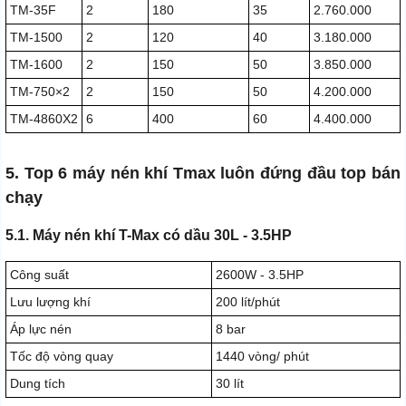
TM‑35F
2
180
35
2.760.000
TM‑1500
2
120
40
3.180.000
TM‑1600
2
150
50
3.850.000
TM‑750×2
2
150
50
4.200.000
TM‑4860X2
6
400
60
4.400.000
5. Top 6 máy nén khí Tmax luôn đứng đầu top bán
chạy
5.1. Máy nén khí T-Max có dầu 30L - 3.5HP
Công suất
2600W - 3.5HP
Lưu lượng khí
200 lít/phút
Áp lực nén
8 bar
Tốc độ vòng quay
1440 vòng/ phút
Dung tích
30 lít