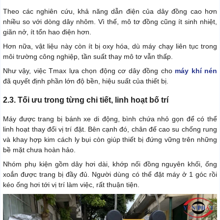
Theo các nghiên cứu, khả năng dẫn điện của dây đồng cao hơn
nhiều so với dòng dây nhôm. Vì thế, mô tơ đồng cũng ít sinh nhiệt,
giãn nở, ít tổn hao điện hơn.
Hơn nữa, vật liệu này còn ít bị oxy hóa, dù máy chạy liên tục trong
môi trường công nghiệp, tần suất thay mô tơ vẫn thấp.
Như vậy, việc Tmax lựa chọn động cơ dây đồng cho
máy khí nén
đã quyết định phần lớn độ bền, hiệu suất của thiết bị.
2.3. Tối ưu trong từng chi tiết, linh hoạt bố trí
Máy được trang bị bánh xe di động, bình chứa nhỏ gọn để có thể
linh hoạt thay đổi vị trí đặt. Bên cạnh đó, chân đế cao su chống rung
và khay hợp kim cách ly bụi còn giúp thiết bị đứng vững trên những
bề mặt chưa hoàn hảo.
Nhóm phụ kiện gồm dây hơi dài, khớp nối đồng nguyên khối, ống
xoắn được trang bị đầy đủ. Người dùng có thể đặt máy ở 1 góc rồi
kéo ống hơi tới vị trí làm việc, rất thuận tiện.