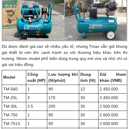
Dù được đánh giá cao về nhiều yếu tố, nhưng Tmax vẫn giữ khung
giá thiết bị nén khí cạnh tranh so với thương hiệu khác trên thị
trường. Nhóm model phổ biến dùng trong quy mô vừa và nhỏ chỉ có
giá vài triệu đồng.
Công
Lưu lượng khí
Dung
Giá tham
Model
suất (HP)
(lít/phút)
tích (lít)
khảo (VNĐ)
TM‑560
1
90
12
2.450.000
TM‑25L
3
170
30
2.450.000
TM‑30L
3.5
200
30
2.500.000
TM‑750
1
90
30
2.600.000
TM‑751S
1
90
30
2.600.000