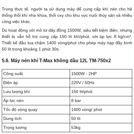
Trong thực tế, người ta sử dụng máy để cung cấp khí nén cho hệ
thống thổi khí nha khoa, thổi oxy cho khu vực nuôi thủy sản và nhiều
công việc khác.
Dù hoạt động với mô tơ dây đồng 1500W, siêu tiết kiệm điện, nhưng
thiết bị vẫn hỗ trợ cung cấp 150 lít khí/phút, với áp lực 8 kg/cm².
Thiết kế đầu tua chậm 1400 vòng/phút cho phép máy nạp đầy bình
50 lít trong khoảng 1 phút 30s.
5.6. Máy nén khí T-Max không dầu 12L TM-750x2
Công suất
1500W - 2HP
Điện áp
220V / 50Hz
Lưu lượng khí
150 lít/phút
Áp lực nén
8 bar
Tốc độ vòng quay
1400 vòng/ phút
Dung tích
50 lít
Trọng lượng
53kg