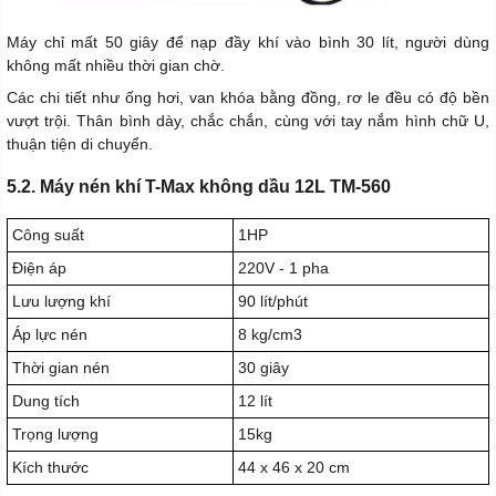
Máy chỉ mất 50 giây để nạp đầy khí vào bình 30 lít, người dùng
không mất nhiều thời gian chờ.
Các chi tiết như ống hơi, van khóa bằng đồng, rơ le đều có độ bền
vượt trội. Thân bình dày, chắc chắn, cùng với tay nắm hình chữ U,
thuận tiện di chuyển.
5.2. Máy nén khí T-Max không dầu 12L TM-560
Công suất
1HP
Điện áp
220V - 1 pha
Lưu lượng khí
90 lít/phút
Áp lực nén
8 kg/cm3
Thời gian nén
30 giây
Dung tích
12 lít
Trọng lượng
15kg
Kích thước
44 x 46 x 20 cm