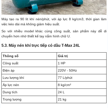
Máy tạo ra 90 lít khí nén/phút, với áp lực 8 kg/cm3, thời gian làm
việc kéo dài mà không giảm hiệu suất.
So với nhiều model khác cùng công suất, sản phẩm này dễ di
chuyển hơn nhờ thiết kế tay nắm hình chữ U.
5.3. Máy nén khí trực tiếp có dầu T-Max 24L
Thông số
Giá trị
Công suất
1 HP
Điện áp
220V - 50Hz
Lưu lượng khí
77 L/phút
Áp lực nén
8 kg/cm²
Dung tích
24 L
Trọng lượng
21 kg