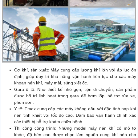
Cơ khí, sản xuất: Máy cung cấp lượng khí lớn với áp lực ổn
định, giúp duy trì khả năng vận hành liên tục cho các máy
khoan nén khí, máy mài, súng xiết ốc.
Gara ô tô: Nhờ thiết kế nhỏ gọn, tiện di chuyển, sản phẩm
được bố trí linh hoạt trong gara để bơm lốp, hỗ trợ rửa xe,
phun sơn.
Y tế: Tmax cung cấp các máy không dầu với đặc tính nạp khí
nén tinh khiết với tốc độ cao. Đảm bảo vận hành chính xác
các thiết bị hỗ trợ khám chữa bệnh.
Thi công công trình: Những model máy nén khí có mô tơ
khỏe, độ bền cao được chọn làm nguồn cung khí nén cho