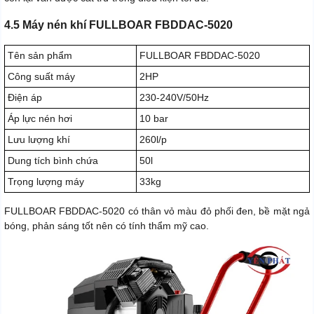
4.5 Máy nén khí FULLBOAR FBDDAC-5020
Tên sản phẩm
FULLBOAR FBDDAC-5020
Công suất máy
2HP
Điện áp
230-240V/50Hz
Áp lực nén hơi
10 bar
Lưu lượng khí
260l/p
Dung tích bình chứa
50l
Trọng lượng máy
33kg
FULLBOAR FBDDAC-5020 có thân vỏ màu đỏ phối đen, bề mặt ngả
bóng, phản sáng tốt nên có tính thẩm mỹ cao.