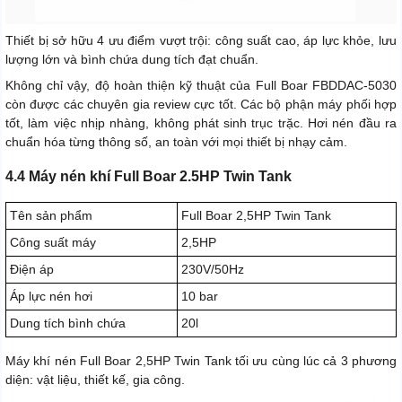
Thiết bị sở hữu 4 ưu điểm vượt trội: công suất cao, áp lực khỏe, lưu
lượng lớn và bình chứa dung tích đạt chuẩn.
Không chỉ vậy, độ hoàn thiện kỹ thuật của Full Boar FBDDAC-5030
còn được các chuyên gia review cực tốt. Các bộ phận máy phối hợp
tốt, làm việc nhịp nhàng, không phát sinh trục trặc. Hơi nén đầu ra
chuẩn hóa từng thông số, an toàn với mọi thiết bị nhạy cảm.
4.4 Máy nén khí Full Boar 2.5HP Twin Tank
Tên sản phẩm
Full Boar 2,5HP Twin Tank
Công suất máy
2,5HP
Điện áp
230V/50Hz
Áp lực nén hơi
10 bar
Dung tích bình chứa
20l
Máy khí nén Full Boar 2,5HP Twin Tank tối ưu cùng lúc cả 3 phương
diện: vật liệu, thiết kế, gia công.