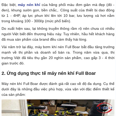
Đặc biệt,
máy nén khí
của hãng phối màu đơn giản mà đẹp (đỏ -
đen), khung sườn gọn, bền chắc,. Công suất của thiết bị dao động
từ 1 - 4HP, áp lực phun khí lên tới 10 bar, lưu lượng xả hơi nằm
trong khoảng 100 - 300l/p (mức phổ biến).
Do xuất hiện sau, lại không truyền thông rầm rộ nên chưa có nhiều
người Việt biết đến thương hiệu này. Tuy nhiên, hầu hết khách hàng
đã mua sản phẩm của brand đều cảm thấy hài lòng.
Vài năm trở lại đây, máy bơm khí nén Full Boar bắt đầu tăng trưởng
mạnh về thị phần và doanh số bán ra. Trong năm vừa qua, thị
trường Việt đã tiêu thụ gần 20 nghìn sản phẩm, cao gấp 3 - 4 thời
gian trước đó.
2. Ứng dụng thực tế máy nén khí Full Boar
Máy nén khí Full Boar được đánh giá rất cao về độ đa dụng. Cụ thể
dưới đây là những đầu việc phù hợp, vừa vặn với đặc điểm thiết kế
của sản phẩm: