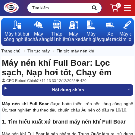
0
Máy hút bụi

Máy

Tháp

Máy

Máy

Xe

Máy dò

công nghiệp
chà sàn
giải nhiệt
rửa xe
đánh giày
quét rác
kim loạ
Trang chủ
Tin tức máy
Tin tức máy nén khí
Máy nén khí Full Boar: Lọc
sạch, Nạp hơi tốt, Chạy êm
CEO Robert Chinh
11:13:33 12/12/2025
420
Nội dung chính
Máy nén khí Full Boar
được hoàn thiện trên nền tảng công nghệ
Úc, test nghiệm thu theo tiêu chuẩn châu Âu nên có đầu ra 10/10.
1. Tìm hiểu xuất xứ brand máy nén khí Full Boar
Máy nén khí Full Boar là sản phẩm do Trung Quốc làm ra, sử dụng