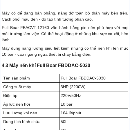
Máy có đế dạng bản phẳng, nâng đỡ toàn bộ thân máy bên trên.
Cách phối màu đen - đỏ tạo tính tương phản cao.
Full Boar FBACVT-12160 vận hành bằng pin nên phù hợp với mọi
môi trường làm việc. Có thể hoạt động ở những khu vực xa xôi, hẻo
lánh.
Máy dùng năng lượng siêu tiết kiệm nhưng có thể nén khí lên mức
10 bar - cao ngang ngửa thiết bị chạy bằng điện.
4.3 Máy nén khí Full Boar FBDDAC-5030
Tên sản phẩm
Full Boar FBDDAC-5030
Công suất máy
3HP (2200W)
Điện áp
220V/50Hz
Áp lực nén hơi
10 bar
Lưu lượng khí nén
164 lít/phút
Dung tích bình chứa
50l