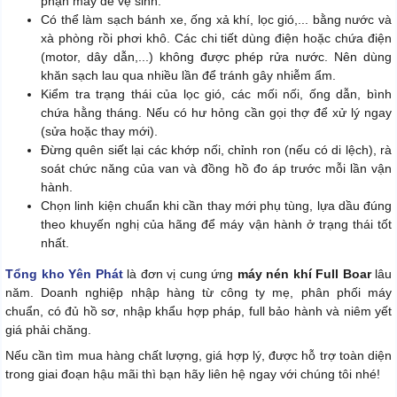
phận máy để vệ sinh.
Có thể làm sạch bánh xe, ống xả khí, lọc gió,... bằng nước và
xà phòng rồi phơi khô. Các chi tiết dùng điện hoặc chứa điện
(motor, dây dẫn,...) không được phép rửa nước. Nên dùng
khăn sạch lau qua nhiều lần để tránh gây nhiễm ẩm.
Kiểm tra trạng thái của lọc gió, các mối nối, ống dẫn, bình
chứa hằng tháng. Nếu có hư hỏng cần gọi thợ để xử lý ngay
(sửa hoặc thay mới).
Đừng quên siết lại các khớp nối, chỉnh ron (nếu có di lệch), rà
soát chức năng của van và đồng hồ đo áp trước mỗi lần vận
hành.
Chọn linh kiện chuẩn khi cần thay mới phụ tùng, lựa dầu đúng
theo khuyến nghị của hãng để máy vận hành ở trạng thái tốt
nhất.
Tổng kho Yên Phát
là đơn vị cung ứng
máy nén khí Full Boar
lâu
năm. Doanh nghiệp nhập hàng từ công ty mẹ, phân phối máy
chuẩn, có đủ hồ sơ, nhập khẩu hợp pháp, full bảo hành và niêm yết
giá phải chăng.
Nếu cần tìm mua hàng chất lượng, giá hợp lý, được hỗ trợ toàn diện
trong giai đoạn hậu mãi thì bạn hãy liên hệ ngay với chúng tôi nhé!