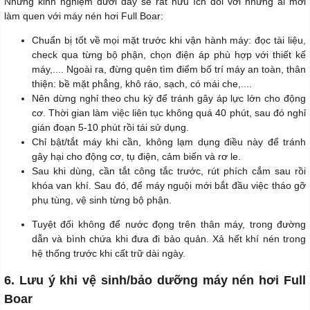
Những kinh nghiệm dưới đây sẽ rất hữu ích đối với những ai mới
làm quen với máy nén hơi Full Boar:
Chuẩn bị tốt về mọi mặt trước khi vận hành máy: đọc tài liệu,
check qua từng bộ phận, chọn điện áp phù hợp với thiết kế
máy,.... Ngoài ra, đừng quên tìm điểm bố trí máy an toàn, thân
thiện: bề mặt phẳng, khô ráo, sạch, có mái che,....
Nên dừng nghỉ theo chu kỳ để tránh gây áp lực lớn cho động
cơ. Thời gian làm việc liên tục không quá 40 phút, sau đó nghỉ
gián đoạn 5-10 phút rồi tái sử dụng.
Chỉ bật/tắt máy khi cần, không lạm dụng điều này để tránh
gây hại cho động cơ, tụ điện, cảm biến và rơ le.
Sau khi dùng, cần tắt công tắc trước, rút phích cắm sau rồi
khóa van khí. Sau đó, để máy nguội mới bắt đầu việc tháo gỡ
phụ tùng, vệ sinh từng bộ phận.
Tuyệt đối không để nước đọng trên thân máy, trong đường
dẫn và bình chứa khi đưa đi bảo quản. Xả hết khí nén trong
hệ thống trước khi cất trữ dài ngày.
6. Lưu ý khi vệ sinh/bảo dưỡng máy nén hơi Full
Boar