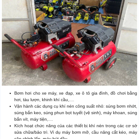
Bơm hơi cho xe máy, xe đạp, xe ô tô gia đình, đồ chơi bằng
hơi, tàu lượn, khinh khí cầu,....
Vận hành các dụng cụ khí nén công suất nhỏ: súng bơm nhớt,
súng bắn keo, súng phun bọt tuyết (vệ sinh), máy khoan, súng
bắn vít, máy tiện,....
Kích hoạt chức năng của các thiết bị khí nén trong các cơ sở
sửa chữa/bảo trì. Ví dụ máy bơm mỡ, cầu nâng cắt kéo, máy
căn chỉnh lốp, máy hút dầu,...