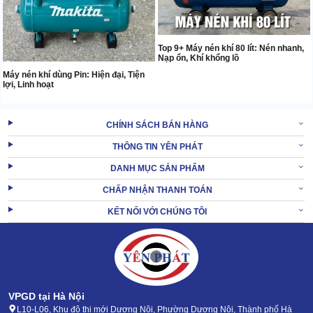
Top 9+ Máy nén khí 80 lít: Nén nhanh,
Nạp ổn, Khí khổng lồ
Máy nén khí dùng Pin: Hiện đại, Tiện
lợi, Linh hoạt
CHÍNH SÁCH BÁN HÀNG
THÔNG TIN YÊN PHÁT
DANH MỤC SẢN PHẨM
CHẤP NHẬN THANH TOÁN
KẾT NỐI VỚI CHÚNG TÔI
VPGD tại Hà Nội
L10-L06, Khu đô thị mới Dương Nội, Phường Dương Nội, Thành phố Hà