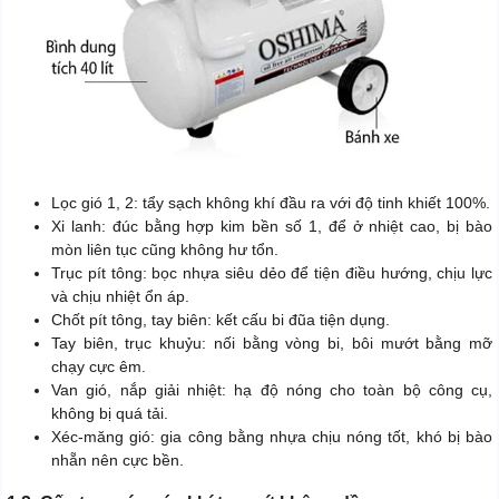
Lọc gió 1, 2: tẩy sạch không khí đầu ra với độ tinh khiết 100%.
Xi lanh: đúc bằng hợp kim bền số 1, để ở nhiệt cao, bị bào
mòn liên tục cũng không hư tổn.
Trục pít tông: bọc nhựa siêu dẻo để tiện điều hướng, chịu lực
và chịu nhiệt ổn áp.
Chốt pít tông, tay biên: kết cấu bi đũa tiện dụng.
Tay biên, trục khuỷu: nối bằng vòng bi, bôi mướt bằng mỡ
chạy cực êm.
Van gió, nắp giải nhiệt: hạ độ nóng cho toàn bộ công cụ,
không bị quá tải.
Xéc-măng gió: gia công bằng nhựa chịu nóng tốt, khó bị bào
nhẵn nên cực bền.