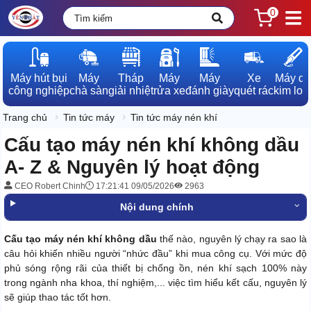
0
Máy hút bụi

Máy

Tháp

Máy

Máy

Xe

Máy dò

công nghiệp
chà sàn
giải nhiệt
rửa xe
đánh giày
quét rác
kim loạ
Trang chủ
Tin tức máy
Tin tức máy nén khí
Cấu tạo máy nén khí không dầu
A- Z & Nguyên lý hoạt động
CEO Robert Chinh
17:21:41 09/05/2026
2963
Nội dung chính
Cấu tạo máy nén khí không dầu
thế nào, nguyên lý chạy ra sao là
câu hỏi khiến nhiều người “nhức đầu” khi mua công cụ. Với mức độ
phủ sóng rộng rãi của thiết bị chống ồn, nén khí sạch 100% này
trong ngành nha khoa, thí nghiệm,... việc tìm hiểu kết cấu, nguyên lý
sẽ giúp thao tác tốt hơn.