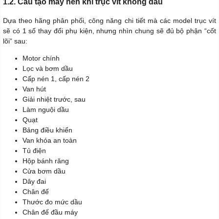
1.2. Cấu tạo máy nén khí trục vít không dầu
Dựa theo hãng phân phối, công năng chi tiết mà các model trục vít
sẽ có 1 số thay đổi phụ kiện, nhưng nhìn chung sẽ đủ bộ phận “cốt
lõi” sau:
Motor chính
Lọc và bơm dầu
Cấp nén 1, cấp nén 2
Van hút
Giải nhiệt trước, sau
Làm nguội dầu
Quạt
Bảng điều khiển
Van khóa an toàn
Tủ điện
Hộp bánh răng
Cửa bơm dầu
Dây đai
Chân đế
Thước đo mức dầu
Chân đế đầu máy