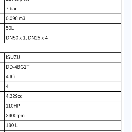
7 bar
0.098 m3
50L
DN50 x 1, DN25 x 4
ISUZU
DD-4BG1T
4 thì
4
4.329cc
110HP
2400rpm
180 L