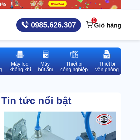
0
0985.626.307
Giỏ hàng
Máy lọc 

Máy 

Thiết bị

Thiết bị

g
không khí
hút ẩm
công nghiệp
văn phòng
Tin tức nổi bật