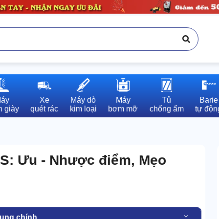
áy

Xe

Máy dò

Máy

Tủ

Barie

 giày
quét rác
kim loại
bơm mỡ
chống ẩm
tự độn
S: Ưu - Nhược điểm, Mẹo
dung chính