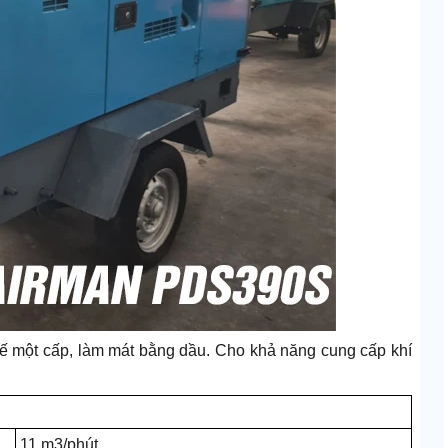
 kế một cấp, làm mát bằng dầu. Cho khả năng cung cấp khí
11 m3/phút