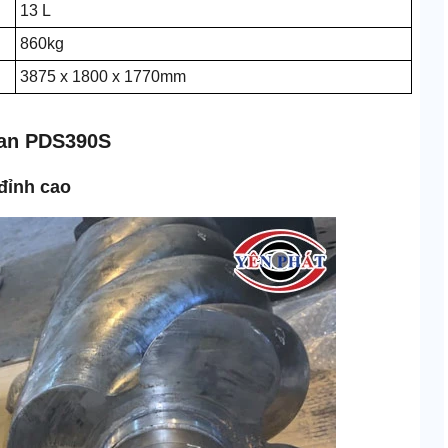
13 L
860kg
3875 x 1800 x 1770mm
man PDS390S
 đỉnh cao