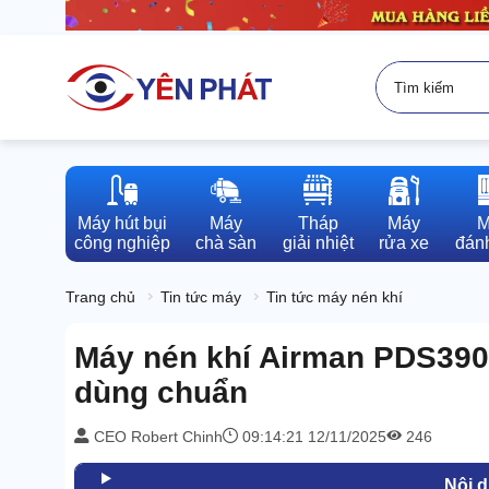
Máy hút bụi

Máy

Tháp

Máy

M
công nghiệp
chà sàn
giải nhiệt
rửa xe
đánh
Trang chủ
Tin tức máy
Tin tức máy nén khí
Máy nén khí Airman PDS390
dùng chuẩn
CEO Robert Chinh
09:14:21 12/11/2025
246
Nội 