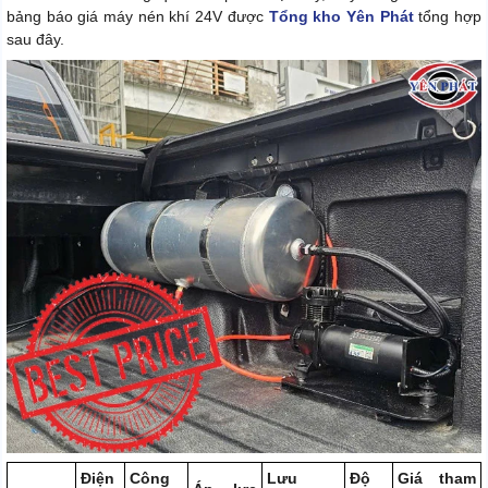
bảng báo giá máy nén khí 24V được
Tổng kho Yên Phát
tổng hợp
sau đây.
Điện
Công
Lưu
Độ
Giá tham