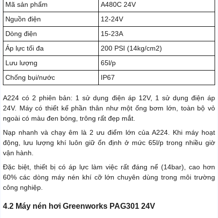
Mã sản phẩm
A480C 24V
Nguồn điện
12-24V
Dòng điện
15-23A
Áp lực tối đa
200 PSI (14kg/cm2)
Lưu lượng
65l/p
Chống bụi/nước
IP67
A224 có 2 phiên bản: 1 sử dụng điện áp 12V, 1 sử dụng điện áp
24V. Máy có thiết kế phần thân như một ống bơm lớn, toàn bộ vỏ
ngoài có màu đen bóng, trông rất đẹp mắt.
Nạp nhanh và chạy êm là 2 ưu điểm lớn của A224. Khi máy hoạt
động, lưu lượng khí luôn giữ ổn định ở mức 65l/p trong nhiều giờ
vận hành.
Đặc biệt, thiết bị có áp lực làm việc rất đáng nể (14bar), cao hơn
60% các dòng máy nén khí cỡ lớn chuyên dùng trong môi trường
công nghiệp.
4.2 Máy nén hơi Greenworks PAG301 24V