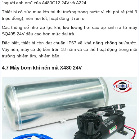
“người anh em” của A480C12 24V và A224.
Thiết bị có sức mua lớn tại thị trường trong nước vì chi phí rẻ (chỉ 3
triệu đồng), nén hơi tốt, hoạt động ít rủi ro.
Các thông số như áp lực khí, lưu lượng hơi cao áp sinh ra từ máy
SQ495 24V đều cao hơn mức đại trà.
Đặc biệt, thiết bị còn đạt chuẩn IP67 về khả năng chống bụi/nước.
Vậy nên, máy có độ bền trên 18 năm và có thể hoạt động trong môi
trường nhiễm ẩm, nhiễm bẩn.
4.7 Máy bơm khí nén mã X480 24V