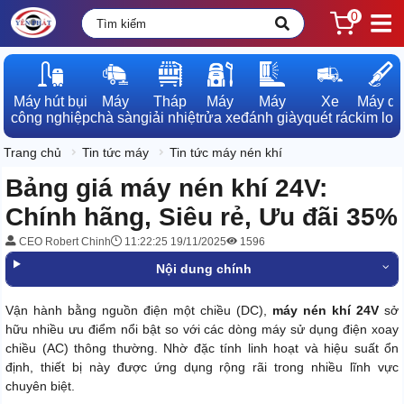
0
Máy hút bụi

Máy

Tháp

Máy

Máy

Xe

Máy dò

công nghiệp
chà sàn
giải nhiệt
rửa xe
đánh giày
quét rác
kim loạ
Trang chủ
Tin tức máy
Tin tức máy nén khí
Bảng giá máy nén khí 24V:
Chính hãng, Siêu rẻ, Ưu đãi 35%
CEO Robert Chinh
11:22:25 19/11/2025
1596
Nội dung chính
Vận hành bằng nguồn điện một chiều (DC),
máy nén khí 24V
sở
hữu nhiều ưu điểm nổi bật so với các dòng máy sử dụng điện xoay
chiều (AC) thông thường. Nhờ đặc tính linh hoạt và hiệu suất ổn
định, thiết bị này được ứng dụng rộng rãi trong nhiều lĩnh vực
chuyên biệt.