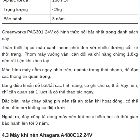
Áp lực tối đa
160 PSI
Trọng lượng
<2kg
Bảo hành
3 năm
Greenworks PAG301 24V có hình thức nổi bật nhất trong danh sách
này.
Thân thiết bị có màu xanh neon phối đen với nhiều đường cắt xẻ
thời trang. Phom máy vuông vắn, cân đối và chỉ nặng chừng 1,8kg
nên rất tiện khi xách tay.
Màn hình máy nằm ngay phía trên, update trạng thái nhanh, dễ đọc
các thông tin quan trọng.
Bảng điều khiển dễ bật/tắt các tính năng, có ghi chú cụ thể. Vậy nên,
chỉ cần quan sát 1 lượt là có thể thao tác ngay.
Đặc biệt, máy chạy bằng pin nên rất an toàn khi hoạt động, có thể
đem đến nơi không có điện lưới.
Ngoài ra, đây cũng là dòng máy nén khí mini hiếm hoi có thời gian
bảo hành lên tới 3 năm.
4.3 Máy khí nén Ahagara A480C12 24V