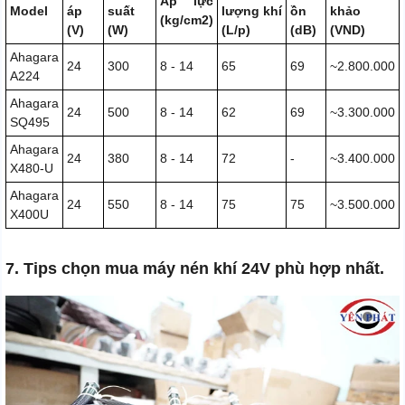
Áp lực
Model
áp
suất
lượng khí
ồn
khảo
(kg/cm2)
(V)
(W)
(L/p)
(dB)
(VND)
Ahagara
24
300
8 - 14
65
69
~2.800.000
A224
Ahagara
24
500
8 - 14
62
69
~3.300.000
SQ495
Ahagara
24
380
8 - 14
72
-
~3.400.000
X480-U
Ahagara
24
550
8 - 14
75
75
~3.500.000
X400U
7. Tips chọn mua máy nén khí 24V phù hợp nhất.