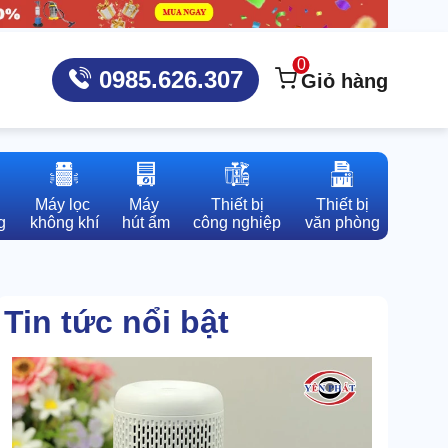
0
0985.626.307
Giỏ hàng
Máy lọc 

Máy 

Thiết bị

Thiết bị

g
không khí
hút ẩm
công nghiệp
văn phòng
Tin tức nổi bật