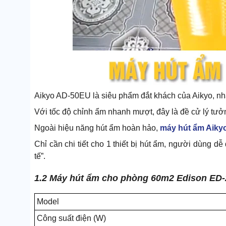
Aikyo AD-50EU là siêu phẩm đắt khách của Aikyo, nhậ
Với tốc độ chỉnh ẩm nhanh mượt, đây là đề cử lý tư
Ngoài hiệu năng hút ẩm hoàn hảo,
máy hút ẩm Aiky
Chỉ cần chi tiết cho 1 thiết bị hút ẩm, người dùng d
tế”.
1.2 Máy hút ẩm cho phòng 60m2 Edison ED
Model
Công suất điện (W)