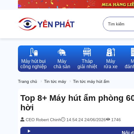
Máy hút bụi

Máy

Tháp

Máy

M
công nghiệp
chà sàn
giải nhiệt
rửa xe
đánh
Trang chủ
Tin tức máy
Tin tức máy hút ẩm
Top 8+ Máy hút ẩm phòng 60
hời
CEO Robert Chinh
14:54:24 24/06/2026
1746
Nội 