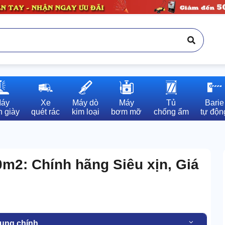
áy

Xe

Máy dò

Máy

Tủ

Barie

 giày
quét rác
kim loại
bơm mỡ
chống ẩm
tự độn
m2: Chính hãng Siêu xịn, Giá
dung chính