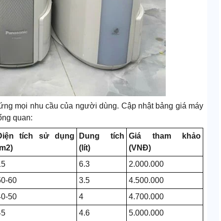
 ứng mọi nhu cầu của người dùng. Cập nhật bảng giá máy
ổng quan:
Diện tích sử dụng
Dung tích
Giá tham khảo
(m2)
(lít)
(VNĐ)
15
6.3
2.000.000
50-60
3.5
4.500.000
40-50
4
4.700.000
45
4.6
5.000.000