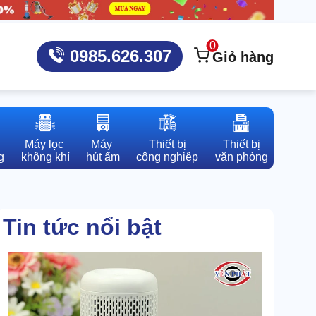
0
0985.626.307
Giỏ hàng
Máy lọc 

Máy 

Thiết bị

Thiết bị

g
không khí
hút ẩm
công nghiệp
văn phòng
Tin tức nổi bật