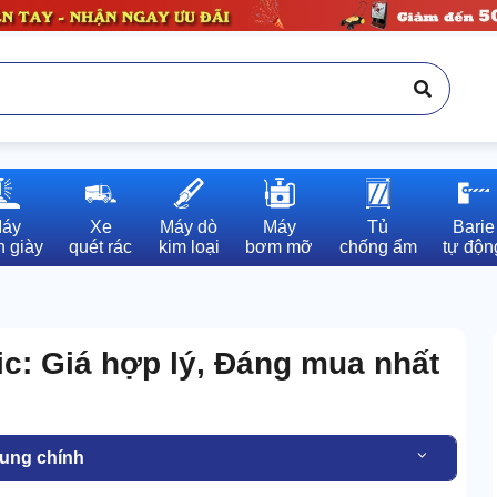
áy

Xe

Máy dò

Máy

Tủ

Barie

 giày
quét rác
kim loại
bơm mỡ
chống ẩm
tự độn
c: Giá hợp lý, Đáng mua nhất
dung chính