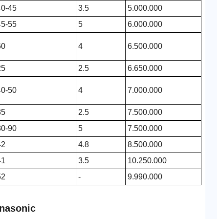
40-45
3.5
5.000.000
45-55
5
6.000.000
60
4
6.500.000
25
2.5
6.650.000
40-50
4
7.000.000
35
2.5
7.500.000
80-90
5
7.500.000
42
4.8
8.500.000
41
3.5
10.250.000
52
-
9.990.000
anasonic