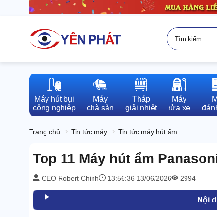
Máy hút bụi

Máy

Tháp

Máy

M
công nghiệp
chà sàn
giải nhiệt
rửa xe
đánh
Trang chủ
Tin tức máy
Tin tức máy hút ẩm
Top 11 Máy hút ẩm Panasoni
CEO Robert Chinh
13:56:36 13/06/2026
2994
Nội 