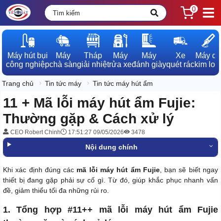
0
Máy hút bụi

Máy

Tháp

Máy

Máy

Xe

Máy dò

công nghiệp
chà sàn
giải nhiệt
rửa xe
đánh giày
quét rác
kim loạ
Trang chủ
Tin tức máy
Tin tức máy hút ẩm
11 + Mã lỗi máy hút ẩm Fujie:
Thường gặp & Cách xử lý
CEO Robert Chinh
17:51:27 09/05/2026
3478
Nội dung chính
Khi xác định đúng các
mã lỗi máy hút ẩm Fujie
, bạn sẽ biết ngay
thiết bị đang gặp phải sự cố gì. Từ đó, giúp khắc phục nhanh vấn
đề, giảm thiểu tối đa những rủi ro.
1. Tổng hợp #11++ mã lỗi máy hút ẩm Fujie