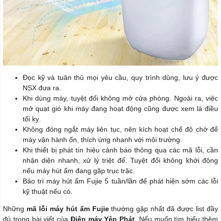
Đọc kỹ và tuân thủ mọi yêu cầu, quy trình dùng, lưu ý được
NSX đưa ra.
Khi dùng máy, tuyệt đối không mở cửa phòng. Ngoài ra, việc
mở quạt gió khi máy đang hoạt động cũng được xem là điều
tối kỵ.
Không đóng ngắt máy liên tục, nên kích hoạt chế độ chờ để
máy vận hành ổn, thích ứng nhanh với môi trường.
Khi thiết bị phát tín hiệu cảnh báo thông qua các mã lỗi, cần
nhận diện nhanh, xử lý triệt để. Tuyệt đối không khởi động
nếu máy hút ẩm đang gặp trục trặc.
Bảo trì máy hút ẩm Fujie 5 tuần/lần để phát hiện sớm các lỗi
kỹ thuật nếu có.
Những
mã lỗi máy hút ẩm Fujie
thường gặp nhất đã được list đầy
đủ trong bài viết của
Điện máy Yên Phát
. Nếu muốn tìm hiểu thêm