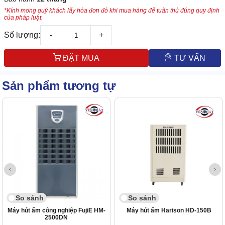
*Kính mong quý khách lấy hóa đơn đỏ khi mua hàng để tuân thủ đúng quy định
của pháp luật.
Số lượng:
-
+
ĐẶT MUA
TƯ VẤN
Sản phẩm tương tự
So sánh
So sánh
Máy hút ẩm công nghiệp FujiE HM-
Máy hút ẩm Harison HD-150B
2500DN