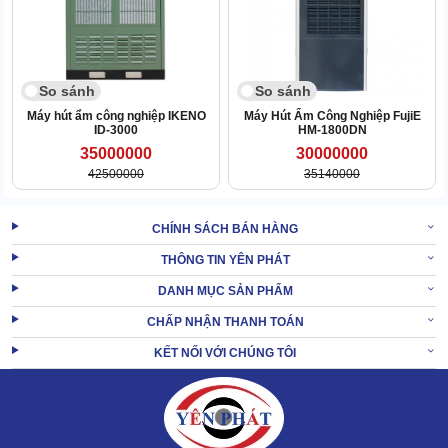
gây hại ra khỏi không khí. Bao gồm bụi, nấm mốc, vi khuẩn và
nhiều chất gây kích ứng.
So sánh
So sánh
Máy hút ẩm công nghiệp IKENO
Máy Hút Ẩm Công Nghiệp FujiE
ID-3000
HM-1800DN
35000000
30000000
42500000
35140000
CHÍNH SÁCH BÁN HÀNG
THÔNG TIN YÊN PHÁT
DANH MỤC SẢN PHẨM
CHẤP NHẬN THANH TOÁN
KẾT NỐI VỚI CHÚNG TÔI
Khi sử dụng chế độ sấy khô, thiết bị sẽ tăng nhiệt cho khí đầu.
Tăng cường hiệu quả loại bỏ nước ra khỏi quần áo, hàng hóa.