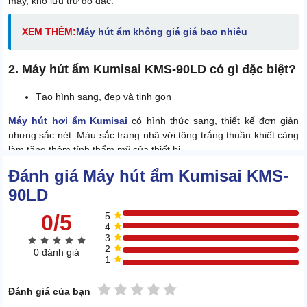
máy, kho lưu trữ đồ đạc.
XEM THÊM:
Máy hút ẩm không giá giá bao nhiêu
2. Máy hút ẩm Kumisai KMS-90LD có gì đặc biệt?
Tạo hình sang, đẹp và tinh gọn
Máy hút hơi ẩm Kumisai
có hình thức sang, thiết kế đơn giản
nhưng sắc nét. Màu sắc trang nhã với tông trắng thuần khiết càng
làm tăng thêm tính thẩm mỹ của thiết bị.
Đánh giá Máy hút ẩm Kumisai KMS-
90LD
0/5
5
4
3
2
0 đánh giá
1
1 sao
2 sao
3 sao
4 sao
5 sao
Đánh giá của bạn