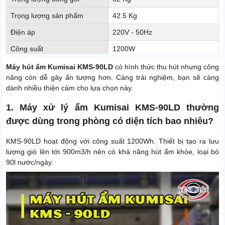
Trọng lượng sản phẩm
42.5 Kg
Điện áp
220V - 50Hz
Công suất
1200W
Xuất xứ
Chính hãng
Máy hút ẩm Kumisai KMS-90LD
có hình thức thu hút nhưng công
năng còn dễ gây ấn tượng hơn. Càng trải nghiệm, bạn sẽ càng
dành nhiều thiện cảm cho lựa chọn này.
1. Máy xử lý ẩm Kumisai KMS-90LD thường
được dùng trong phòng có diện tích bao nhiêu?
KMS-90LD hoạt động với công suất 1200Wh. Thiết bị tạo ra lưu
lượng gió lên tới 900m3/h nên có khả năng hút ẩm khỏe, loại bỏ
90l nước/ngày.