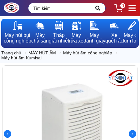
0
Máy hút bụi

Máy

Tháp

Máy

Máy

Xe

Máy dò

công nghiệp
chà sàn
giải nhiệt
rửa xe
đánh giày
quét rác
kim loạ
Trang chủ
MÁY HÚT ẨM
Máy hút ẩm công nghiệp
Máy hút ẩm Kumisai