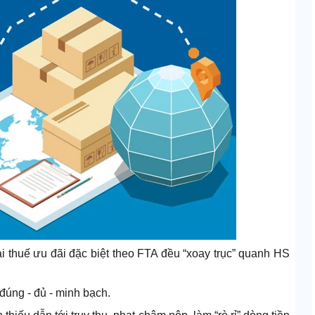
i thuế ưu đãi đặc biệt theo FTA đều “xoay trục” quanh HS
đúng - đủ - minh bạch.