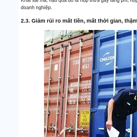
Khai sai mã, hậu quả đó là nộp thừa gây lãng phí, nộp 
doanh nghiệp.
2.3. Giảm rủi ro mất tiền, mất thời gian, thậ