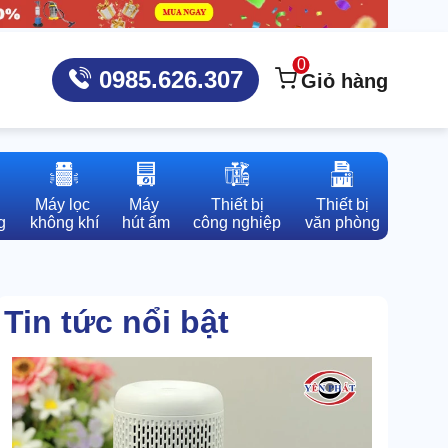
0
0985.626.307
Giỏ hàng
Máy lọc 

Máy 

Thiết bị

Thiết bị

g
không khí
hút ẩm
công nghiệp
văn phòng
Tin tức nổi bật