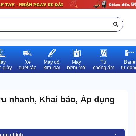
áy

Xe

Máy dò

Máy

Tủ

Barie

 giày
quét rác
kim loại
bơm mỡ
chống ẩm
tự độn
u nhanh, Khai báo, Áp dụng
dung chính