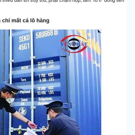
thiếu dẫn tới truy thu, phạt chậm nộp, làm “rò rỉ” dòng tiền
m chí mất cả lô hàng