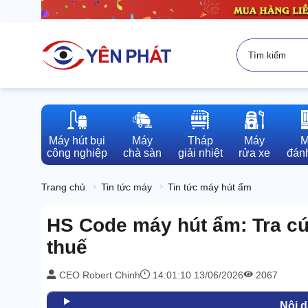
Máy hút bụi

Máy

Tháp

Máy

M
công nghiệp
chà sàn
giải nhiệt
rửa xe
đánh
Trang chủ
Tin tức máy
Tin tức máy hút ẩm
HS Code máy hút ẩm: Tra cứ
thuế
CEO Robert Chinh
14:01:10 13/06/2026
2067
Nội 