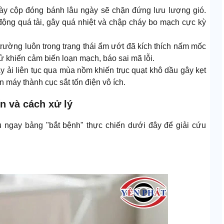
ày cộp đóng bánh lâu ngày sẽ chặn đứng lưu lượng gió.
ộng quá tải, gây quá nhiệt và chập cháy bo mạch cực kỳ
rường luôn trong trạng thái ẩm ướt đã kích thích nấm mốc
tử khiến cảm biến loạn mạch, báo sai mã lỗi.
y ải liên tục qua mùa nồm khiến trục quạt khô dầu gây kẹt
iến máy thành cục sắt tốn điện vô ích.
n và cách xử lý
u ngay bảng "bắt bệnh" thực chiến dưới đây để giải cứu