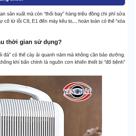
n sản xuất mà còn “thổi bay” hàng triệu đồng chi phí sửa
 cố từ lỗi C8, E1 đến máy kêu to,... hoàn toàn có thể “xóa
au thời gian sử dụng?
 cối đá” có thể cày ải quanh năm mà không cần bảo dưỡng.
không khí bẩn chính là nguồn cơn khiến thiết bị “đổ bệnh”