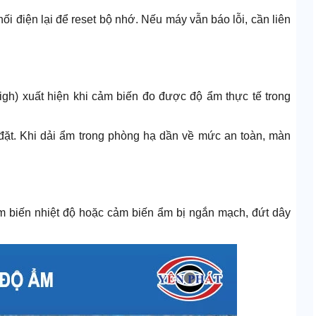
nối điện lại để reset bộ nhớ. Nếu máy vẫn báo lỗi, cần liên
igh) xuất hiện khi cảm biến đo được độ ẩm thực tế trong
đặt. Khi dải ẩm trong phòng hạ dần về mức an toàn, màn
cảm biến nhiệt độ hoặc cảm biến ẩm bị ngắn mạch, đứt dây