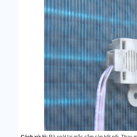
Cách xử lý:
Rà soát lại giắc cắm cáp kết nối. Thay 