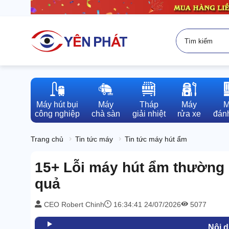
Máy hút bụi

Máy

Tháp

Máy

M
công nghiệp
chà sàn
giải nhiệt
rửa xe
đánh
Trang chủ
Tin tức máy
Tin tức máy hút ẩm
15+ Lỗi máy hút ẩm thường 
quả
CEO Robert Chinh
16:34:41 24/07/2026
5077
Nội 