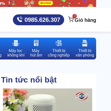
0
0985.626.307
Giỏ hàng
Máy lọc 

Máy 

Thiết bị

Thiết bị

g
không khí
hút ẩm
công nghiệp
văn phòng
Tin tức nổi bật