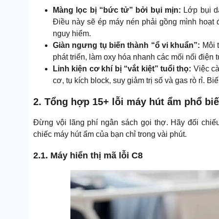
Màng lọc bị “bức tử” bởi bụi mịn:
Lớp bụi d
Điều này sẽ ép máy nén phải gồng mình hoạt đ
nguy hiểm.
Giàn ngưng tụ biến thành “ổ vi khuẩn”:
Môi t
phát triển, làm oxy hóa nhanh các mối nối điện 
Linh kiện cơ khí bị “vắt kiệt” tuổi thọ:
Việc cà
cơ, tụ kích block, suy giảm trị số và gas rò rỉ. B
2. Tổng hợp 15+ lỗi máy hút ẩm phổ biế
Đừng vội lãng phí ngân sách gọi thợ. Hãy đối chiế
chiếc máy hút ẩm của bạn chỉ trong vài phút.
2.1. Máy hiển thị mã lỗi C8