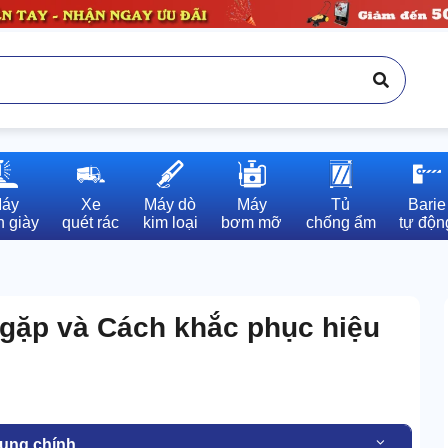
áy

Xe

Máy dò

Máy

Tủ

Barie

 giày
quét rác
kim loại
bơm mỡ
chống ẩm
tự độn
gặp và Cách khắc phục hiệu
dung chính