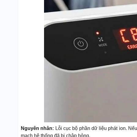
Nguyên nhân:
Lỗi cục bộ phần dữ liệu phát ion. Nế
mạch hệ thống đã bị chập hỏng.