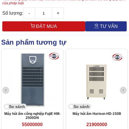
của pháp luật.
Số lượng:
-
+
ĐẶT MUA
TƯ VẤN
Sản phẩm tương tự
So sánh
So sánh
Máy hút ẩm công nghiệp FujiE HM-
Máy hút ẩm Harison HD-150B
2500DN
55000000
21900000