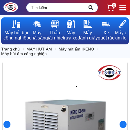
0
Máy hút bụi

Máy

Tháp

Máy

Máy

Xe

Máy dò

công nghiệp
chà sàn
giải nhiệt
rửa xe
đánh giày
quét rác
kim loạ
Trang chủ
MÁY HÚT ẨM
Máy hút ẩm IKENO
Máy hút ẩm công nghiệp