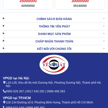
35000000
30000000
Kiểm soát ẩm siêu chính xác, hút ẩm nhanh
42500000
35140000
Cảm biến độ ẩm thông minh, duy trì mức ẩm lý tưởng. Công suất
hút ẩm đạt tới 50 lít/ngày (30°C/80%), hoạt động mạnh mẽ.
CHÍNH SÁCH BÁN HÀNG
Công suất này phù hợp với không gian lớn, yêu cầu kiểm soát ẩm
THÔNG TIN YÊN PHÁT
nghiêm ngặt.
DANH MỤC SẢN PHẨM
CHẤP NHẬN THANH TOÁN
KẾT NỐI VỚI CHÚNG TÔI
VPGD tại Hà Nội
L10-L06, Khu đô thị mới Dương Nội, Phường Dương Nội, Thành phố Hà
Nội
0985.626.307 | 0917.430.282 | 0988.498.393
VPGD tại TP.HCM
118-134 Đường số 8, Phường Bình Hưng, Thành phố Hồ Chí Minh
0966.631.546 | 0988.498.393