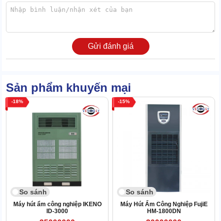
Gửi đánh giá
Sản phẩm khuyến mại
18
15
Thiết kế nhỏ gọn, dạng treo linh động
Kiểu dáng treo trần tiết kiệm không gian, phù hợp nhiều khu vực.
Kích thước 550 x 450 x 750 mm, nhỏ gọn, dễ lắp đặt.
Vỏ máy chắc chắn, bền bỉ, chịu được môi trường ẩm cao. Thiết kế
So sánh
So sánh
của máy hướng đến tính hiện đại để phù hợp với các không gian
Máy hút ẩm công nghiệp IKENO
Máy Hút Ẩm Công Nghiệp FujiE
khác nhau.
ID-3000
HM-1800DN