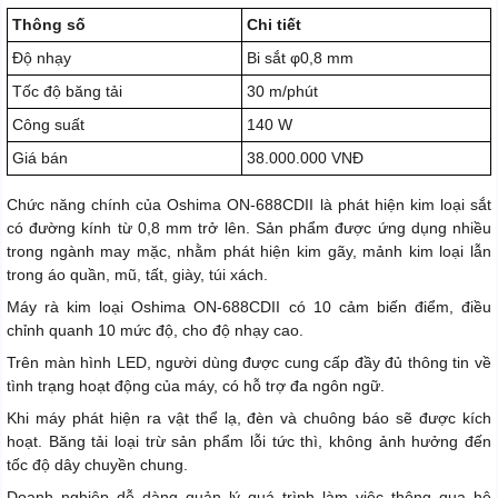
Thông số
Chi tiết
Độ nhạy
Bi sắt φ0,8 mm
Tốc độ băng tải
30 m/phút
Công suất
140 W
Giá bán
38.000.000 VNĐ
Chức năng chính của Oshima ON-688CDII là phát hiện kim loại sắt
có đường kính từ 0,8 mm trở lên. Sản phẩm được ứng dụng nhiều
trong ngành may mặc, nhằm phát hiện kim gãy, mảnh kim loại lẫn
trong áo quần, mũ, tất, giày, túi xách.
Máy rà kim loại Oshima ON-688CDII có 10 cảm biến điểm, điều
chỉnh quanh 10 mức độ, cho độ nhạy cao.
Trên màn hình LED, người dùng được cung cấp đầy đủ thông tin về
tình trạng hoạt động của máy, có hỗ trợ đa ngôn ngữ.
Khi máy phát hiện ra vật thể lạ, đèn và chuông báo sẽ được kích
hoạt. Băng tải loại trừ sản phẩm lỗi tức thì, không ảnh hưởng đến
tốc độ dây chuyền chung.
Doanh nghiệp dễ dàng quản lý quá trình làm việc thông qua hệ