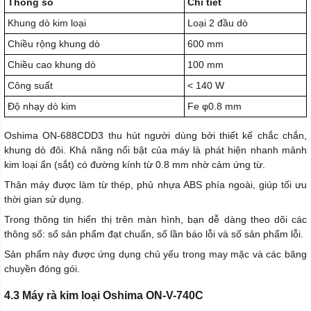
Thông số
Chi tiết
Khung dò kim loại
Loại 2 đầu dò
Chiều rộng khung dò
600 mm
Chiều cao khung dò
100 mm
Công suất
< 140 W
Độ nhạy dò kim
Fe φ0.8 mm
Oshima ON-688CDD3 thu hút người dùng bởi thiết kế chắc chắn,
khung dò đôi. Khả năng nổi bật của máy là phát hiện nhanh mảnh
kim loại ẩn (sắt) có đường kính từ 0.8 mm nhờ cảm ứng từ.
Thân máy được làm từ thép, phủ nhựa ABS phía ngoài, giúp tối ưu
thời gian sử dụng.
Trong thông tin hiển thị trên màn hình, bạn dễ dàng theo dõi các
thông số: số sản phẩm đạt chuẩn, số lần báo lỗi và số sản phẩm lỗi.
Sản phẩm này được ứng dụng chủ yếu trong may mặc và các băng
chuyền đóng gói.
4.3 Máy rà kim loại Oshima ON-V-740C