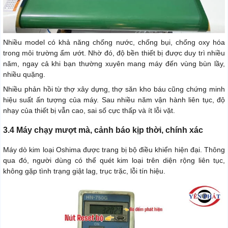
Nhiều model có khả năng chống nước, chống bụi, chống oxy hóa
trong môi trường ẩm ướt. Nhờ đó, độ bền thiết bị được duy trì nhiều
năm, ngay cả khi bạn thường xuyên mang máy đến vùng bùn lầy,
nhiều quặng.
Nhiều phản hồi từ thợ xây dựng, thợ săn kho báu cũng chứng minh
hiệu suất ấn tượng của máy. Sau nhiều năm vận hành liên tục, độ
nhạy của thiết bị vẫn cao, sai số cực thấp và ít lỗi vặt.
3.4 Máy chạy mượt mà, cảnh báo kịp thời, chính xác
Máy dò kim loại Oshima được trang bị bộ điều khiển hiện đại. Thông
qua đó, người dùng có thể quét kim loại trên diện rộng liên tục,
không gặp tình trạng giật lag, trục trặc, lỗi tín hiệu.