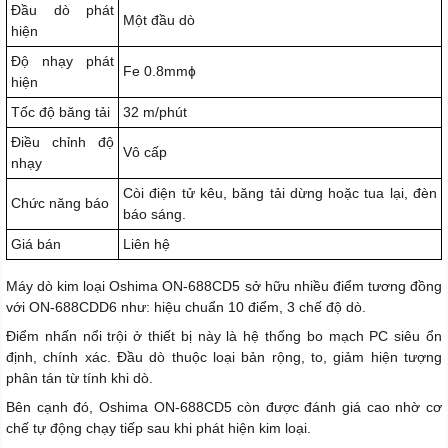
Đầu dò phát
Một đầu dò
hiện
Độ nhạy phát
Fe 0.8mmɸ
hiện
Tốc độ băng tải
32 m/phút
Điều chỉnh độ
Vô cấp
nhạy
Còi điện tử kêu, băng tải dừng hoặc tua lại, đèn
Chức năng báo
báo sáng.
Giá bán
Liên hệ
Máy dò kim loại Oshima ON-688CD5 sở hữu nhiều điểm tương đồng
với ON-688CDD6 như: hiệu chuẩn 10 điểm, 3 chế độ dò.
Điểm nhấn nổi trội ở thiết bị này là hệ thống bo mạch PC siêu ổn
định, chính xác. Đầu dò thuộc loại bản rộng, to, giảm hiện tượng
phân tán từ tính khi dò.
Bên cạnh đó, Oshima ON-688CD5 còn được đánh giá cao nhờ cơ
chế tự động chạy tiếp sau khi phát hiện kim loại.