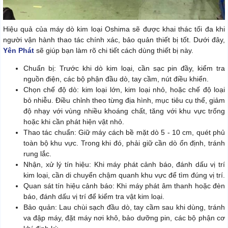
Hiệu quả của máy dò kim loại Oshima sẽ được khai thác tối đa khi
người vận hành thao tác chính xác, bảo quản thiết bị tốt. Dưới đây,
Yên Phát
sẽ giúp bạn làm rõ chi tiết cách dùng thiết bị này.
Chuẩn bị: Trước khi dò kim loại, cần sạc pin đầy, kiểm tra
nguồn điện, các bộ phận đầu dò, tay cầm, nút điều khiển.
Chọn chế độ dò: kim loại lớn, kim loại nhỏ, hoặc chế độ loại
bỏ nhiễu. Điều chỉnh theo từng địa hình, mục tiêu cụ thể, giảm
độ nhạy với vùng nhiều khoáng chất, tăng với khu vực trống
hoặc khi cần phát hiện vật nhỏ.
Thao tác chuẩn: Giữ máy cách bề mặt dò 5 - 10 cm, quét phủ
toàn bộ khu vực. Trong khi đó, phải giữ cần dò ổn định, tránh
rung lắc.
Nhận, xử lý tín hiệu: Khi máy phát cảnh báo, đánh dấu vị trí
kim loại, cần di chuyển chậm quanh khu vực để tìm đúng vị trí.
Quan sát tín hiệu cảnh báo: Khi máy phát âm thanh hoặc đèn
báo, đánh dấu vị trí để kiểm tra vật kim loại.
Bảo quản: Lau chùi sạch đầu dò, tay cầm sau khi dùng, tránh
va đập máy, đặt máy nơi khô, bảo dưỡng pin, các bộ phận cơ