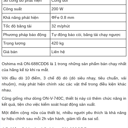
Số cổng dò phát hiện
Cổng đôi
Công suất
200 W
Khả năng phát hiện
ΦFe 0.8 mm
Tốc độ băng tải
32 m/phút
Phương pháp báo động
Tự động báo còi, băng tải chạy ngược
Trọng lượng
420 kg
Giá bán
Liên hệ
Oshima mã ON-688CDD6 là 1 trong những sản phẩm bán chạy nhất
của hãng kể từ khi ra mắt.
Với đầu dò 10 điểm, 3 chế độ dò (dò siêu nhạy, tiêu chuẩn, vải
nhuộm), máy phát hiện chính xác các vật thể trong điều kiện khác
nhau.
Cũng giống như dòng ON-V-740C, thiết bị này có thêm chức năng in
kết quả, tiện cho việc kiểm soát hoạt động sản xuất.
Một điểm cộng nữa của thiết bị, nhiều người yêu thích là khả năng
tự hiệu chỉnh sau mỗi 2h vận hành, giảm tối đa sai số.