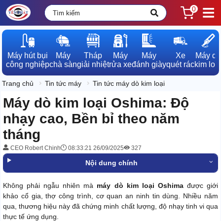
0
Máy hút bụi

Máy

Tháp

Máy

Máy

Xe

Máy dò

công nghiệp
chà sàn
giải nhiệt
rửa xe
đánh giày
quét rác
kim loạ
Trang chủ
Tin tức máy
Tin tức máy dò kim loại
Máy dò kim loại Oshima: Độ
nhạy cao, Bền bỉ theo năm
tháng
CEO Robert Chinh
08:33:21 26/09/2025
327
Nội dung chính
Không phải ngẫu nhiên mà
máy dò kim loại Oshima
được giới
khảo cổ gia, thợ công trình, cơ quan an ninh tin dùng. Nhiều năm
qua, thương hiệu này đã chứng minh chất lượng, độ nhạy tinh vi qua
thực tế ứng dụng.