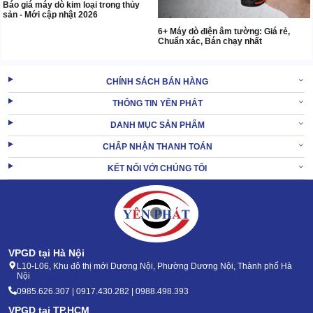
Báo giá máy dò kim loại trong thủy
sản - Mới cập nhật 2026
6+ Máy dò điện âm tường: Giá rẻ,
Chuẩn xác, Bán chạy nhất
CHÍNH SÁCH BÁN HÀNG
THÔNG TIN YÊN PHÁT
DANH MỤC SẢN PHẨM
CHẤP NHẬN THANH TOÁN
KẾT NỐI VỚI CHÚNG TÔI
VPGD tại Hà Nội
L10-L06, Khu đô thị mới Dương Nội, Phường Dương Nội, Thành phố Hà
Nội
0985.626.307 | 0917.430.282 | 0988.498.393
VPGD tại TP.HCM