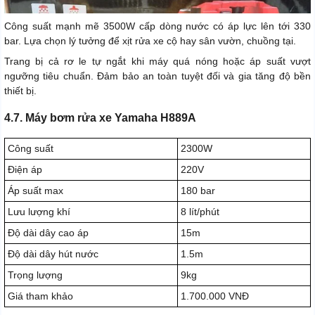
Công suất mạnh mẽ 3500W cấp dòng nước có áp lực lên tới 330
bar. Lựa chọn lý tưởng để xịt rửa xe cộ hay sân vườn, chuồng tại.
Trang bị cả rơ le tự ngắt khi máy quá nóng hoặc áp suất vượt
ngưỡng tiêu chuẩn. Đảm bảo an toàn tuyệt đối và gia tăng độ bền
thiết bị.
4.7. Máy bơm rửa xe Yamaha H889A
Công suất
2300W
Điện áp
220V
Áp suất max
180 bar
Lưu lượng khí
8 lít/phút
Độ dài dây cao áp
15m
Độ dài dây hút nước
1.5m
Trọng lượng
9kg
Giá tham khảo
1.700.000 VNĐ