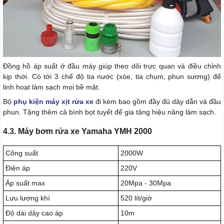
Đồng hồ áp suất ở đầu máy giúp theo dõi trực quan và điều chỉnh
kịp thời. Có tới 3 chế độ tia nước (xòe, tia chụm, phun sương) để
linh hoạt làm sạch mọi bề mặt.
Bộ
phụ kiện máy xịt rửa xe
đi kèm bao gồm đầy đủ dây dẫn và đầu
phun. Tặng thêm cả bình bọt tuyết để gia tăng hiệu năng làm sạch.
4.3. Máy bơm rửa xe Yamaha YMH 2000
Công suất
2000W
Điện áp
220V
Áp suất max
20Mpa - 30Mpa
Lưu lượng khí
520 lít/giờ
Độ dài dây cao áp
10m