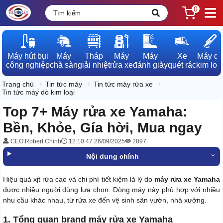
0
Máy hút bụi

Máy

Tháp

Máy

Máy

Xe

Máy dò

công nghiệp
chà sàn
giải nhiệt
rửa xe
đánh giày
quét rác
kim loạ
Trang chủ
Tin tức máy
Tin tức máy rửa xe
Tin tức máy dò kim loại
Top 7+ Máy rửa xe Yamaha:
Bền, Khỏe, Gía hời, Mua ngay
CEO Robert Chinh
12:10:47 26/09/2025
2897
Nội dung chính
Hiệu quả xịt rửa cao và chi phí tiết kiệm là lý do
máy rửa xe Yamaha
được nhiều người dùng lựa chọn. Dòng máy này phù hợp với nhiều
nhu cầu khác nhau, từ rửa xe đến vệ sinh sân vườn, nhà xưởng.
1. Tổng quan brand máy rửa xe Yamaha