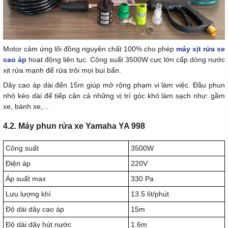
Motor cảm ứng lõi đồng nguyên chất 100% cho phép
máy xịt rửa xe
cao áp
hoạt động liên tục. Công suất 3500W cực lớn cấp dòng nước
xịt rửa mạnh để rửa trôi mọi bụi bẩn.
Dây cao áp dài đến 15m giúp mở rộng phạm vi làm việc. Đầu phun
nhỏ kéo dài để tiếp cận cả những vị trí góc khó làm sạch như: gầm
xe, bánh xe,...
4.2. Máy phun rửa xe Yamaha YA 998
Công suất
3500W
Điện áp
220V
Áp suất max
330 Pa
Lưu lượng khí
13.5 lít/phút
Độ dài dây cao áp
15m
Độ dài dây hút nước
1.6m