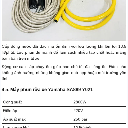
Cấp dòng nước dồi dào mà ổn định với lưu lượng khí lên tới 13.5
lít/phút. Lực phun đủ mạnh để làm sạch nhiều tạp chất hoặc mảng
bám bẩn trên mặt xe.
Động cơ cao cấp chạy êm giúp hạn chế tối đa tiếng ồn. Đảm bảo
không ảnh hưởng những không gian nhỏ hẹp hoặc môi trường yên
tĩnh.
4.5. Máy phun rửa xe Yamaha SA889 Y021
Công suất
2800W
Điện áp
220V
Áp suất max
250 bar
Lưu lượng khí
12 lít/phút