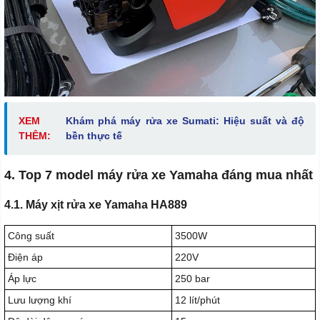
XEM
Khám phá máy rửa xe Sumati: Hiệu suất và độ
THÊM:
bền thực tế
4. Top 7 model máy rửa xe Yamaha đáng mua nhất
4.1. Máy xịt rửa xe Yamaha HA889
Công suất
3500W
Điện áp
220V
Áp lực
250 bar
Lưu lượng khí
12 lít/phút