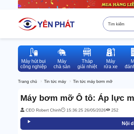
Máy hút bụi

Máy

Tháp

Máy

M
công nghiệp
chà sàn
giải nhiệt
rửa xe
đánh
Trang chủ
Tin tức máy
Tin tức máy bơm mỡ
Máy bơm mỡ Ô tô: Áp lực mạ
CEO Robert Chinh
15:36:25 26/05/2026
252
Nội 