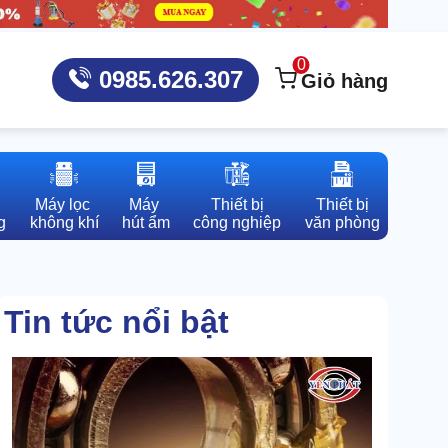
0
0985.626.307
Giỏ hàng
Máy lọc 

Máy 

Thiết bị

Thiết bị

g
không khí
hút ẩm
công nghiệp
văn phòng
Tin tức nổi bật