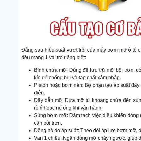
Đằng sau hiệu suất vượt trội của máy bơm mỡ ô tô ch
đều mang 1 vai trò riêng biệt:
Bình chứa mỡ: Dùng để lưu trữ mỡ bôi trơn, có
kín để chống bụi và tạp chất xâm nhập.
Piston hoặc bơm nén: Bộ phận tạo áp suất đẩy 
điện.
Dây dẫn mỡ: Đưa mỡ từ khoang chứa đến súng 
rò rỉ hoặc nổ ống khi vận hành.
Súng bơm mỡ: Đảm tách việc điều khiển dòng mỡ 
cần bôi trơn.
Đồng hồ đo áp suất: Theo dõi áp lực bơm mỡ, đả
Van 1 chiều: Ngăn dòng mỡ chảy ngược, giúp du