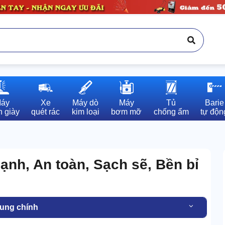
áy

Xe

Máy dò

Máy

Tủ

Barie

 giày
quét rác
kim loại
bơm mỡ
chống ẩm
tự độn
nh, An toàn, Sạch sẽ, Bền bỉ
dung chính