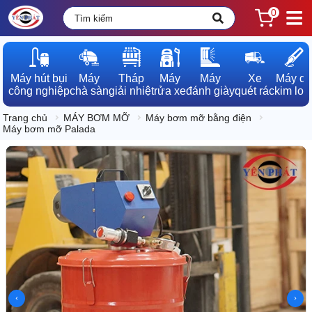
0
Máy hút bụi

Máy

Tháp

Máy

Máy

Xe

Máy dò

công nghiệp
chà sàn
giải nhiệt
rửa xe
đánh giày
quét rác
kim loạ
Trang chủ
MÁY BƠM MỠ
Máy bơm mỡ bằng điện
Máy bơm mỡ Palada