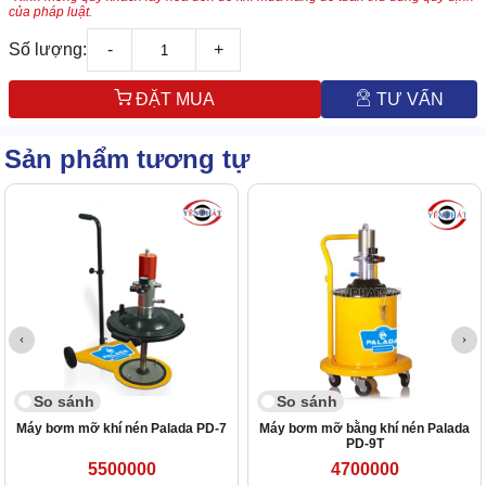
của pháp luật.
Số lượng:
-
+
ĐẶT MUA
TƯ VẤN
Sản phẩm tương tự
So sánh
So sánh
Máy bơm mỡ khí nén Palada PD-7
Máy bơm mỡ bằng khí nén Palada
PD-9T
5500000
4700000