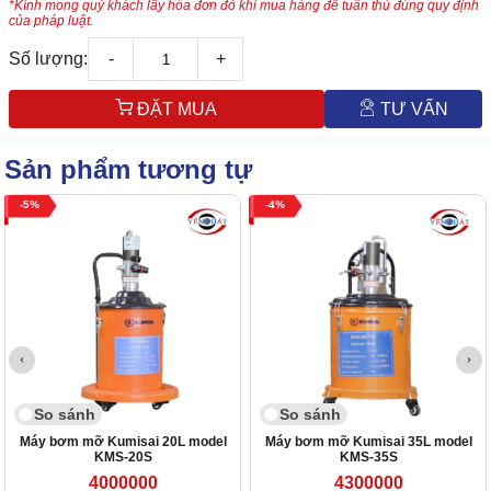
*Kính mong quý khách lấy hóa đơn đỏ khi mua hàng để tuân thủ đúng quy định
của pháp luật.
Số lượng:
-
+
ĐẶT MUA
TƯ VẤN
Sản phẩm tương tự
5
4
So sánh
So sánh
Máy bơm mỡ Kumisai 20L model
Máy bơm mỡ Kumisai 35L model
KMS-20S
KMS-35S
4000000
4300000