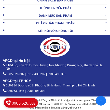
CHÍNH SÁCH BÁN HÀNG
THÔNG TIN YÊN PHÁT
DANH MỤC SẢN PHẨM
CHẤP NHẬN THANH TOÁN
KẾT NỐI VỚI CHÚNG TÔI
VPGD tại Hà Nội
Chi tiết linh kiện không quá rườm rà, đều dễ nhìn, dễ tiếp cận nên
L10-L06, Khu đô thị mới Dương Nội, Phường Dương Nội, Thành phố Hà
Nội
tháo lắp cũng nhanh chóng. Có nhu cầu thay mới hay sửa chữa,
0985.626.307 | 0917.430.282 | 0988.498.393
bảo trì cũng dễ tự làm tại gia, không cần đến chuyên viên.
VPGD tại TP.HCM
1.4 Cách dùng giản đơn, thao tác linh hoạt
118-134 Đường số 8, Phường Bình Hưng, Thành phố Hồ Chí Minh
0966.631.546 | 0988.498.393
Dùng máy dễ dàng hơn với 2 bước mô tả chi tiết dưới đây
↑
Bản quyền 2020 - 2026 – © Công ty TNHH Xuất nhập khẩu thương mại Yên Phát
0985.626.307
Mã số thuế: 0105904394 do Sở KH&ĐT TP Hà Nội cấp ngày 30/05/2012
Chịu trách nhiệm nội dung: Đặng Quốc Chinh