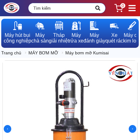
0
Máy hút bụi

Máy

Tháp

Máy

Máy

Xe

Máy dò

công nghiệp
chà sàn
giải nhiệt
rửa xe
đánh giày
quét rác
kim loạ
Trang chủ
MÁY BƠM MỠ
Máy bơm mỡ Kumisai