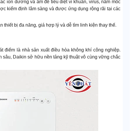
các ion dương và âm để tiêu diệt vi khuẩn, virus, nấm mốc
ợc kiểm định lâm sàng và được ứng dụng rộng rãi tại các
iết bị đa năng, giá hợp lý và dễ tìm linh kiện thay thế.
át điểm là nhà sản xuất điều hòa không khí công nghiệp.
 sâu, Daikin sở hữu nền tảng kỹ thuật vô cùng vững chắc