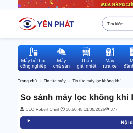
Máy hút bụi

Máy

Tháp

Máy

M
công nghiệp
chà sàn
giải nhiệt
rửa xe
đánh
Trang chủ
Tin tức máy
Tin tức máy lọc không khí
So sánh máy lọc không khí D
CEO Robert Chinh
10:50:45 11/05/2026
377
Nội 