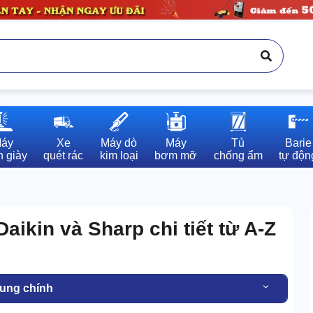
áy

Xe

Máy dò

Máy

Tủ

Barie

 giày
quét rác
kim loại
bơm mỡ
chống ẩm
tự độn
aikin và Sharp chi tiết từ A-Z
dung chính