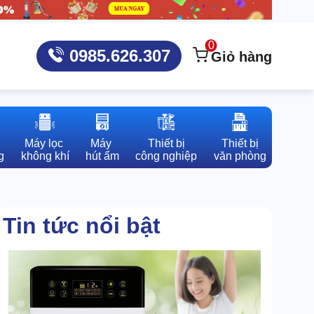
0
0985.626.307
Giỏ hàng
Máy lọc 

Máy 

Thiết bị

Thiết bị

g
không khí
hút ẩm
công nghiệp
văn phòng
Tin tức nổi bật