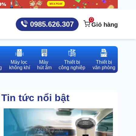
0
0985.626.307
Giỏ hàng
Máy lọc 

Máy 

Thiết bị

Thiết bị

g
không khí
hút ẩm
công nghiệp
văn phòng
Tin tức nổi bật