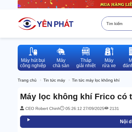
Máy hút bụi

Máy

Tháp

Máy

M
công nghiệp
chà sàn
giải nhiệt
rửa xe
đánh
Trang chủ
Tin tức máy
Tin tức máy lọc không khí
Máy lọc không khí Frico có 
CEO Robert Chinh
05:26:12 27/09/2025
2131
Nội 