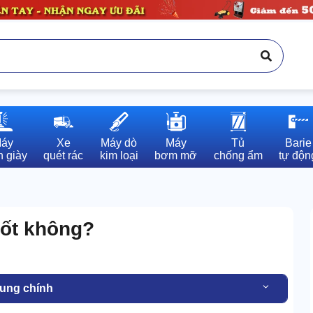
áy

Xe

Máy dò

Máy

Tủ

Barie

 giày
quét rác
kim loại
bơm mỡ
chống ẩm
tự độn
tốt không?
dung chính