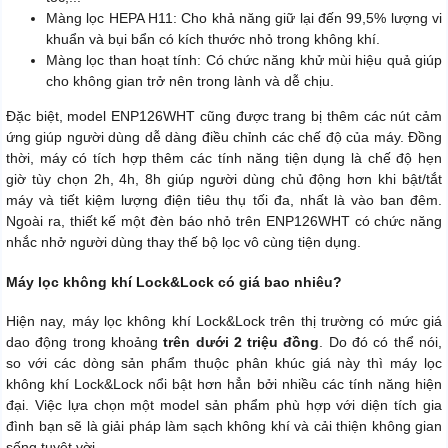
Màng lọc HEPA H11: Cho khả năng giữ lại đến 99,5% lượng vi
khuẩn và bụi bẩn có kích thước nhỏ trong không khí.
Màng lọc than hoạt tính: Có chức năng khử mùi hiệu quả giúp
cho không gian trở nên trong lành và dễ chịu.
Đặc biệt, model ENP126WHT cũng được trang bị thêm các nút cảm
ứng giúp người dùng dễ dàng điều chỉnh các chế độ của máy. Đồng
thời, máy có tích hợp thêm các tính năng tiện dụng là chế độ hẹn
giờ tùy chọn 2h, 4h, 8h giúp người dùng chủ động hơn khi bật/tắt
máy và tiết kiệm lượng điện tiêu thụ tối đa, nhất là vào ban đêm.
Ngoài ra, thiết kế một đèn báo nhỏ trên ENP126WHT có chức năng
nhắc nhở người dùng thay thế bộ lọc vô cùng tiện dụng.
Máy lọc không khí Lock&Lock có giá bao nhiêu?
Hiện nay, máy lọc không khí Lock&Lock trên thị trường có mức giá
dao động trong khoảng
trên dưới 2 triệu đồng
. Do đó có thể nói,
so với các dòng sản phẩm thuộc phân khúc giá này thì máy lọc
không khí Lock&Lock nổi bật hơn hẳn bởi nhiều các tính năng hiện
đại. Việc lựa chọn một model sản phẩm phù hợp với diện tích gia
đình bạn sẽ là giải pháp làm sạch không khí và cải thiện không gian
sống tuyệt vời.