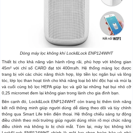
Dòng máy lọc không khí Lock&Lock ENP124WHT
Thiết bị cho khả năng vận hành rộng rãi, phù hợp với không gian
45m² với chỉ số CARD đạt tới 400mз/h. Hệ thống màng lọc được
trang bị với các chức năng thích hợp, lớp tiền lọc ngăn bụi và lông
tóc, lớp lọc than hoạt tính cho khả năng loại bỏ khí độc hại và mùi lạ
và cuối cùng bộ lọc HEPA giúp lọc và giữ lại những hạt bụi nhỏ cỡ
0,25 micromet đem lại không gian trong lành cho gia đình bạn.
Bên cạnh đó, Lock&Lock ENP124WHT còn trang bị thêm tính năng
kết nối thông minh giúp người dùng dễ dàng theo dõi và tùy chỉnh
thông qua Smart Life trên điện thoại. Hệ thống chiếu sáng tự động
điều chỉnh theo môi trường giúp người dùng nhìn rõ mọi chức năng
điều chỉnh mà không lo bị chói mắt. Tóm lại, máy lọc không khí
Lock&Lock ENP124WHT chính là một lựa chọn hoàn hảo và phù