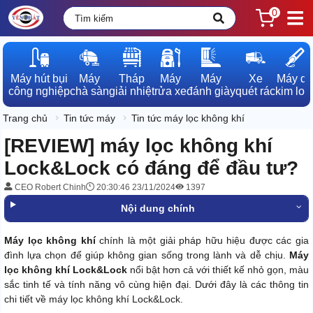
0
Máy hút bụi

Máy

Tháp

Máy

Máy

Xe

Máy dò

công nghiệp
chà sàn
giải nhiệt
rửa xe
đánh giày
quét rác
kim loạ
Trang chủ
Tin tức máy
Tin tức máy lọc không khí
[REVIEW] máy lọc không khí
Lock&Lock có đáng để đầu tư?
CEO Robert Chinh
20:30:46 23/11/2024
1397
Nội dung chính
Máy lọc không khí
chính là một giải pháp hữu hiệu được các gia
đình lựa chọn để giúp không gian sống trong lành và dễ chịu.
Máy
lọc không khí Lock&Lock
nổi bật hơn cả với thiết kế nhỏ gọn, màu
sắc tinh tế và tính năng vô cùng hiện đại. Dưới đây là các thông tin
chi tiết về máy lọc không khí Lock&Lock.