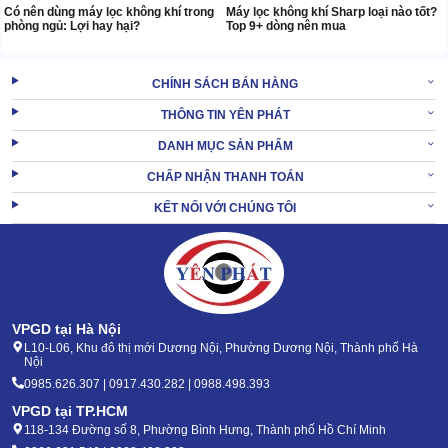
Có nên dùng máy lọc không khí trong
Máy lọc không khí Sharp loại nào tốt?
phòng ngủ: Lợi hay hại?
Top 9+ dòng nên mua
CHÍNH SÁCH BÁN HÀNG
THÔNG TIN YÊN PHÁT
DANH MỤC SẢN PHẨM
CHẤP NHẬN THANH TOÁN
KẾT NỐI VỚI CHÚNG TÔI
VPGD tại Hà Nội
L10-L06, Khu đô thị mới Dương Nội, Phường Dương Nội, Thành phố Hà
Nội
0985.626.307 | 0917.430.282 | 0988.498.393
VPGD tại TP.HCM
118-134 Đường số 8, Phường Bình Hưng, Thành phố Hồ Chí Minh