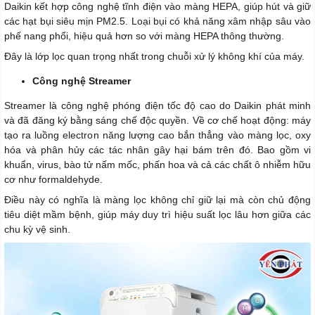
Daikin kết hợp công nghệ tĩnh điện vào màng HEPA, giúp hút và giữ
các hạt bụi siêu mịn PM2.5. Loại bụi có khả năng xâm nhập sâu vào
phế nang phổi, hiệu quả hơn so với màng HEPA thông thường.
Đây là lớp lọc quan trọng nhất trong chuỗi xử lý không khí của máy.
Công nghệ Streamer
Streamer là công nghệ phóng điện tốc độ cao do Daikin phát minh
và đã đăng ký bằng sáng chế độc quyền. Về cơ chế hoạt động: máy
tạo ra luồng electron năng lượng cao bắn thẳng vào màng lọc, oxy
hóa và phân hủy các tác nhân gây hại bám trên đó. Bao gồm vi
khuẩn, virus, bào tử nấm mốc, phấn hoa và cả các chất ô nhiễm hữu
cơ như formaldehyde.
Điều này có nghĩa là màng lọc không chỉ giữ lại mà còn chủ động
tiêu diệt mầm bệnh, giúp máy duy trì hiệu suất lọc lâu hơn giữa các
chu kỳ vệ sinh.