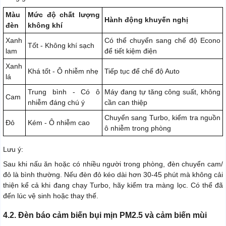
Màu
Mức độ chất lượng
Hành động khuyến nghị
đèn
không khí
Xanh
Có thể chuyển sang chế độ Econo
Tốt - Không khí sạch
lam
để tiết kiệm điện
Xanh
Khá tốt - Ô nhiễm nhẹ
Tiếp tục để chế độ Auto
lá
Trung bình - Có ô
Máy đang tự tăng công suất, không
Cam
nhiễm đáng chú ý
cần can thiệp
Chuyển sang Turbo, kiểm tra nguồn
Đỏ
Kém - Ô nhiễm cao
ô nhiễm trong phòng
Lưu ý:
Sau khi nấu ăn hoặc có nhiều người trong phòng, đèn chuyển cam/
đỏ là bình thường. Nếu đèn đỏ kéo dài hơn 30-45 phút mà không cải
thiện kể cả khi đang chạy Turbo, hãy kiểm tra màng lọc. Có thể đã
đến lúc vệ sinh hoặc thay thế.
4.2. Đèn báo cảm biến bụi mịn PM2.5 và cảm biến mùi