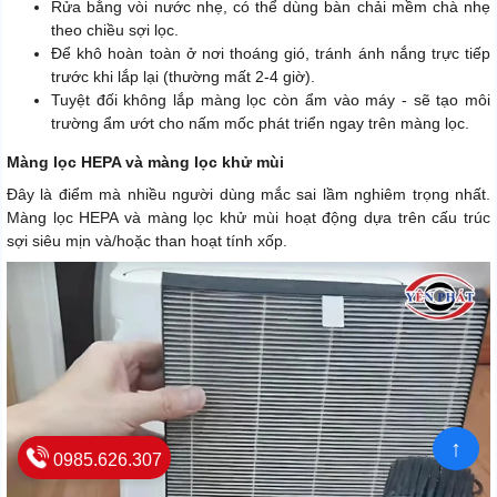
Rửa bằng vòi nước nhẹ, có thể dùng bàn chải mềm chà nhẹ
theo chiều sợi lọc.
Để khô hoàn toàn ở nơi thoáng gió, tránh ánh nắng trực tiếp
trước khi lắp lại (thường mất 2-4 giờ).
Tuyệt đối không lắp màng lọc còn ẩm vào máy - sẽ tạo môi
trường ẩm ướt cho nấm mốc phát triển ngay trên màng lọc.
Màng lọc HEPA và màng lọc khử mùi
Đây là điểm mà nhiều người dùng mắc sai lầm nghiêm trọng nhất.
Màng lọc HEPA và màng lọc khử mùi hoạt động dựa trên cấu trúc
sợi siêu mịn và/hoặc than hoạt tính xốp.
↑
0985.626.307