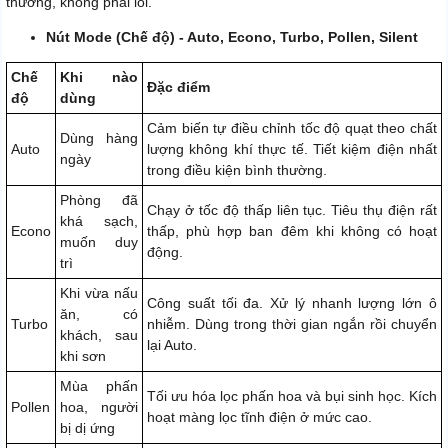
thường, không phải lỗi.
Nút Mode (Chế độ) - Auto, Econo, Turbo, Pollen, Silent
Chế
Khi nào
Đặc điểm
độ
dùng
Cảm biến tự điều chỉnh tốc độ quạt theo chất
Dùng hàng
Auto
lượng không khí thực tế. Tiết kiệm điện nhất
ngày
trong điều kiện bình thường.
Phòng đã
Chạy ở tốc độ thấp liên tục. Tiêu thụ điện rất
khá sạch,
Econo
thấp, phù hợp ban đêm khi không có hoạt
muốn duy
động.
trì
Khi vừa nấu
Công suất tối đa. Xử lý nhanh lượng lớn ô
ăn, có
Turbo
nhiễm. Dùng trong thời gian ngắn rồi chuyển
khách, sau
lại Auto.
khi sơn
Mùa phấn
Tối ưu hóa lọc phấn hoa và bụi sinh học. Kích
Pollen
hoa, người
hoạt màng lọc tĩnh điện ở mức cao.
bị dị ứng