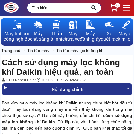
0
Máy hút bụi

Máy

Tháp

Máy

Máy

Xe

Máy dò

công nghiệp
chà sàn
giải nhiệt
rửa xe
đánh giày
quét rác
kim loạ
Trang chủ
Tin tức máy
Tin tức máy lọc không khí
Cách sử dụng máy lọc không
khí Daikin hiệu quả, an toàn
CEO Robert Chinh
10:50:29 11/05/2026
267
Nội dung chính
Bạn vừa mua máy lọc không khí Daikin nhưng chưa biết bắt đầu từ
đâu? Hay bạn đang dùng máy mà vẫn thấy không khí trong nhà
chưa thực sự sạch? Bài viết này hướng dẫn chi tiết
cách sử dụng
máy lọc không khí Daikin.
Từ lắp đặt, vận hành từng chức năng,
giải mã đèn báo đến bảo dưỡng định kỳ. Giúp bạn khai thác tối đa