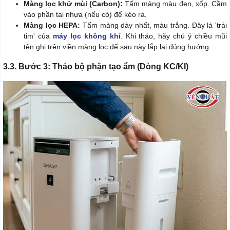
Màng lọc khử mùi (Carbon):
Tấm màng màu đen, xốp. Cầm
vào phần tai nhựa (nếu có) để kéo ra.
Màng lọc HEPA:
Tấm màng dày nhất, màu trắng. Đây là 'trái
tim' của
máy lọc không khí
. Khi tháo, hãy chú ý chiều mũi
tên ghi trên viền màng lọc để sau này lắp lại đúng hướng.
3.3. Bước 3: Tháo bộ phận tạo ẩm (Dòng KC/KI)