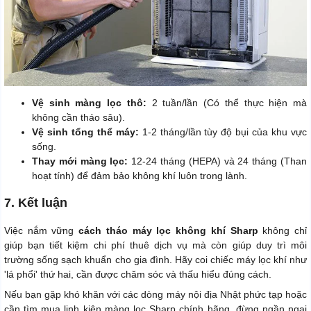
Vệ sinh màng lọc thô:
2 tuần/lần (Có thể thực hiện mà
không cần tháo sâu).
Vệ sinh tổng thể máy:
1-2 tháng/lần tùy độ bụi của khu vực
sống.
Thay mới màng lọc:
12-24 tháng (HEPA) và 24 tháng (Than
hoạt tính) để đảm bảo không khí luôn trong lành.
7. Kết luận
Việc nắm vững
cách tháo máy lọc không khí Sharp
không chỉ
giúp bạn tiết kiệm chi phí thuê dịch vụ mà còn giúp duy trì môi
trường sống sạch khuẩn cho gia đình. Hãy coi chiếc máy lọc khí như
'lá phổi' thứ hai, cần được chăm sóc và thấu hiểu đúng cách.
Nếu bạn gặp khó khăn với các dòng máy nội địa Nhật phức tạp hoặc
cần tìm mua linh kiện màng lọc Sharp chính hãng, đừng ngần ngại