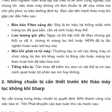
Theo kinh nghiệm triển khai lắp đặt thiết bị vệ sinh công nghiệp của
chúng tôi, việc tháo máy không chỉ đơn thuần là để sửa chữa mà
chủ yếu phục vụ bảo dưỡng định kỳ. Bạn cần tiến hành tháo máy khi
gặp các dấu hiệu sau:
Đèn báo Filter sáng đỏ:
Đây là tín hiệu hệ thống nhắc nhở
màng lọc đã quá bẩn, cần vệ sinh hoặc thay thế.
Lưu lượng gió yếu:
Ngay cả khi bật chế độ Max nhưng gió
thổi ra rất ít, chứng tỏ màng lọc thô hoặc HEPA đã bị tắc
nghẽn hoàn toàn bởi bụi mịn.
Mùi hôi phát ra từ máy:
Thường xảy ra với các dòng máy có
chức năng bù ẩm khi khay nước bị đóng cặn hoặc màng lọc
than hoạt tính đã bão hòa mùi.
Tiếng kêu lạ:
Cần tháo để kiểm tra xem có vật thể lạ rơi vào
cánh quạt hoặc bộ phận tạo ion hay không.
2. Những chuẩn bị cần thiết trước khi tháo máy
lọc không khí Sharp
Sự cẩn trọng trong khâu chuẩn bị quyết định 50% thành công của
việc bảo trì. Yên Phát khuyến cáo bạn tuân thủ các bước sau: