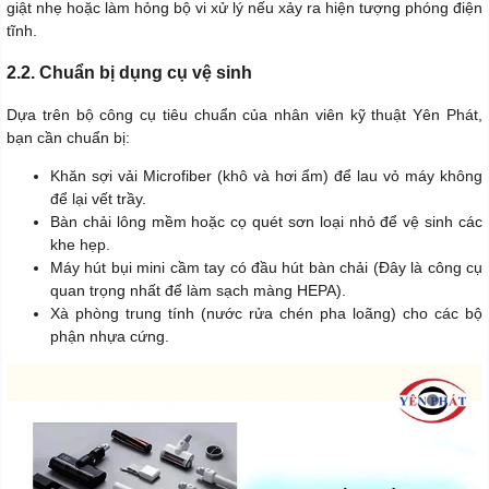
giật nhẹ hoặc làm hỏng bộ vi xử lý nếu xảy ra hiện tượng phóng điện
tĩnh.
2.2. Chuẩn bị dụng cụ vệ sinh
Dựa trên bộ công cụ tiêu chuẩn của nhân viên kỹ thuật Yên Phát,
bạn cần chuẩn bị:
Khăn sợi vải Microfiber (khô và hơi ẩm) để lau vỏ máy không
để lại vết trầy.
Bàn chải lông mềm hoặc cọ quét sơn loại nhỏ để vệ sinh các
khe hẹp.
Máy hút bụi mini cầm tay có đầu hút bàn chải (Đây là công cụ
quan trọng nhất để làm sạch màng HEPA).
Xà phòng trung tính (nước rửa chén pha loãng) cho các bộ
phận nhựa cứng.