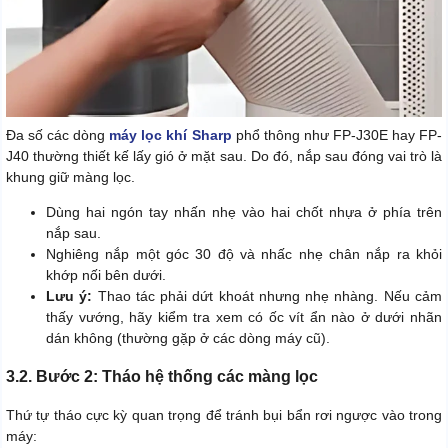
Đa số các dòng
máy lọc khí Sharp
phổ thông như FP-J30E hay FP-
J40 thường thiết kế lấy gió ở mặt sau. Do đó, nắp sau đóng vai trò là
khung giữ màng lọc.
Dùng hai ngón tay nhấn nhẹ vào hai chốt nhựa ở phía trên
nắp sau.
Nghiêng nắp một góc 30 độ và nhấc nhẹ chân nắp ra khỏi
khớp nối bên dưới.
Lưu ý:
Thao tác phải dứt khoát nhưng nhẹ nhàng. Nếu cảm
thấy vướng, hãy kiểm tra xem có ốc vít ẩn nào ở dưới nhãn
dán không (thường gặp ở các dòng máy cũ).
3.2. Bước 2: Tháo hệ thống các màng lọc
Thứ tự tháo cực kỳ quan trọng để tránh bụi bẩn rơi ngược vào trong
máy: