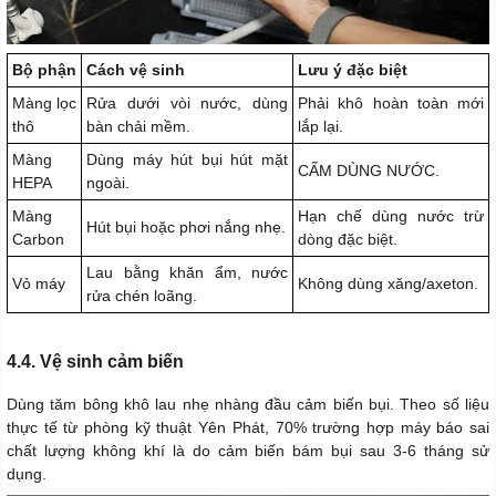
Bộ phận
Cách vệ sinh
Lưu ý đặc biệt
Màng lọc
Rửa dưới vòi nước, dùng
Phải khô hoàn toàn mới
thô
bàn chải mềm.
lắp lại.
Màng
Dùng máy hút bụi hút mặt
CẤM DÙNG NƯỚC.
HEPA
ngoài.
Màng
Hạn chế dùng nước trừ
Hút bụi hoặc phơi nắng nhẹ.
Carbon
dòng đặc biệt.
Lau bằng khăn ẩm, nước
Vỏ máy
Không dùng xăng/axeton.
rửa chén loãng.
4.4. Vệ sinh cảm biến
Dùng tăm bông khô lau nhẹ nhàng đầu cảm biến bụi. Theo số liệu
thực tế từ phòng kỹ thuật Yên Phát, 70% trường hợp máy báo sai
chất lượng không khí là do cảm biến bám bụi sau 3-6 tháng sử
dụng.