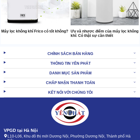
Ưu và nhược điểm của máy lọc không
Máy lọc không khí Frico có tốt không?
khí: Có thật sự cần thiết
CHÍNH SÁCH BÁN HÀNG
THÔNG TIN YÊN PHÁT
DANH MỤC SẢN PHẨM
CHẤP NHẬN THANH TOÁN
KẾT NỐI VỚI CHÚNG TÔI
VPGD tại Hà Nội
L10-L06, Khu đô thị mới Dương Nội, Phường Dương Nội, Thành phố Hà