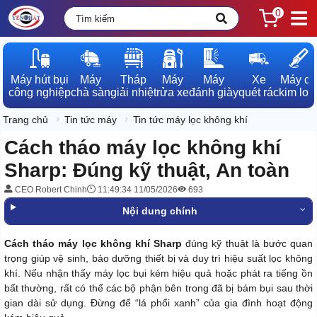
0
Máy hút bụi

Máy

Tháp

Máy

Máy

Xe

Máy dò

công nghiệp
chà sàn
giải nhiệt
rửa xe
đánh giày
quét rác
kim loạ
Trang chủ
Tin tức máy
Tin tức máy lọc không khí
Cách tháo máy lọc không khí
Sharp: Đúng kỹ thuật, An toàn
CEO Robert Chinh
11:49:34 11/05/2026
693
Nội dung chính
Cách tháo máy lọc không khí Sharp
đúng kỹ thuật là bước quan
trọng giúp vệ sinh, bảo dưỡng thiết bị và duy trì hiệu suất lọc không
khí. Nếu nhận thấy máy lọc bụi kém hiệu quả hoặc phát ra tiếng ồn
bất thường, rất có thể các bộ phận bên trong đã bị bám bụi sau thời
gian dài sử dụng. Đừng để “lá phổi xanh” của gia đình hoạt động