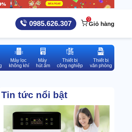
0
0985.626.307
Giỏ hàng
Máy lọc 

Máy 

Thiết bị

Thiết bị

g
không khí
hút ẩm
công nghiệp
văn phòng
Tin tức nổi bật