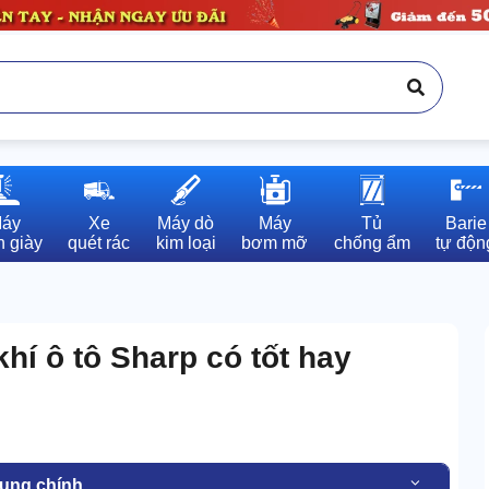
áy

Xe

Máy dò

Máy

Tủ

Barie

 giày
quét rác
kim loại
bơm mỡ
chống ẩm
tự độn
hí ô tô Sharp có tốt hay
dung chính