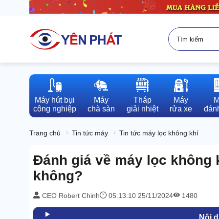
Máy hút bụi

Máy

Tháp

Máy

M
công nghiệp
chà sàn
giải nhiệt
rửa xe
đánh
Trang chủ
Tin tức máy
Tin tức máy lọc không khí
Đánh giá về máy lọc không k
không?
CEO Robert Chinh
05:13:10 25/11/2024
1480
Nội 