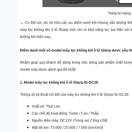
Trang bị màng
→ Có thể nói, dù sở hữu các ưu điểm vượt trội nhưng vẫn không th
máy lọc không khí ô tô Sharp mới chỉ có khả năng lọc bụi bẩn với k
không khí hiện nay.
Điểm danh một số model máy lọc không khí ô tô Sharp được yêu th
Nhằm giúp quý khách dễ dàng trong việc dòng sản phẩm chất lượng
model máy được đánh giá tốt nhất!
1. Model máy lọc không khí ô tô Sharp IG-GC2E
Thông số kỹ thuật chi tiết của máy lọc không khí ô tô Sharp IG-GC2E:
Xuất xứ: Thái Lan
Các chế độ hoạt động: Turbo / Cao / Thấp
Nguồn điện máy: DC12V (Trong xe) Cổng USB
Mật độ Ion: 75.000 / 25.000 / 7.000 (ion/cm3)