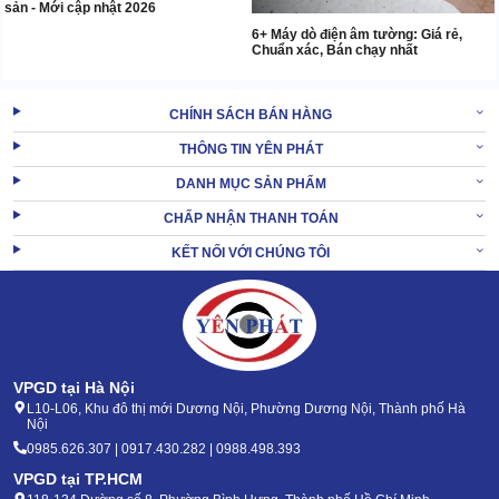
sản - Mới cập nhật 2026
6+ Máy dò điện âm tường: Giá rẻ,
Chuẩn xác, Bán chạy nhất
CHÍNH SÁCH BÁN HÀNG
THÔNG TIN YÊN PHÁT
DANH MỤC SẢN PHẨM
CHẤP NHẬN THANH TOÁN
KẾT NỐI VỚI CHÚNG TÔI
VPGD tại Hà Nội
L10-L06, Khu đô thị mới Dương Nội, Phường Dương Nội, Thành phố Hà
Nội
0985.626.307 | 0917.430.282 | 0988.498.393
VPGD tại TP.HCM