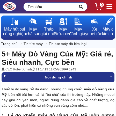
0
Máy hút bụi

Máy

Tháp

Máy

Máy

Xe

Máy dò

công nghiệp
chà sàn
giải nhiệt
rửa xe
đánh giày
quét rác
kim loạ
Trang chủ
Tin tức máy
Tin tức máy dò kim loại
5+ Máy Dò Vàng Của Mỹ: Giá rẻ,
Siêu nhanh, Cực bền
CEO Robert Chinh
11:17:19 11/05/2026
1943
Nội dung chính
Thiết bị dò vàng rất đa dạng, nhưng những chiếc
máy dò vàng của
Mỹ
luôn nổi bật hơn cả, là “bá chủ” của thị trường này. Những model
này giới chuyên môn, người dùng đánh giá cao về chất lượng, độ
sâu dò lớn, phát hiện cả những vụn vàng cốm nhỏ,...
1. Lý do khiến máy dò vàng của Mỹ luôn ontop