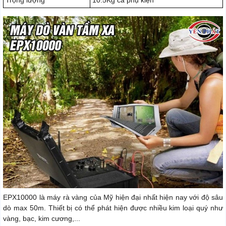
Trọng lượng
10.5Kg cả phụ kiện
EPX10000 là máy rà vàng của Mỹ hiện đại nhất hiện nay với độ sâu
dò max 50m. Thiết bị có thể phát hiện được nhiều kim loại quý như
vàng, bạc, kim cương,...